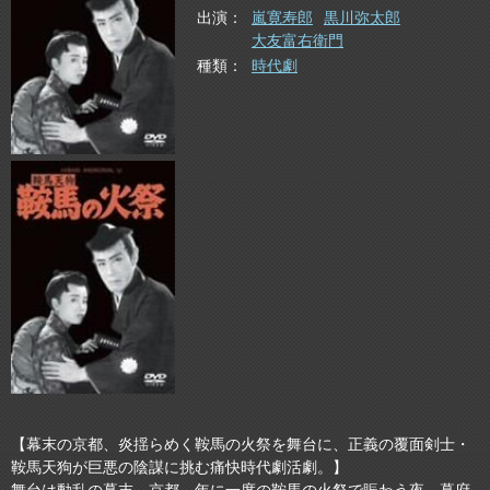
出演
嵐寛寿郎
黒川弥太郎
大友富右衛門
種類
時代劇
【幕末の京都、炎揺らめく鞍馬の火祭を舞台に、正義の覆面剣士・
鞍馬天狗が巨悪の陰謀に挑む痛快時代劇活劇。】