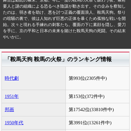
舞台は動乱の幕末、京都。年に一度の鞍馬の火祭で賑わう夜、幕府
要人と謎の組織による恐るべき陰謀が動き出す。その企みを察知し
たのは、弱き者を助け、悪を討つ正義の覆面浪人、鞍馬天狗。祭り
の喧騒の裏で、彼は人知れず巨悪の正体を暴くため孤独な戦いを開
始。次々と現れる手練れの刺客たち。覆面の下に素顔を隠し、愛刀
を手に、京の平和と日本の未来を賭けた鞍馬天狗の死闘。その結末
やいかに。
「鞍馬天狗 鞍馬の火祭」のランキング情報
時代劇
第993位(2305件中)
1951年
第153位(372件中)
邦画
第17542位(33810件中)
1950年代
第3991位(13261件中)