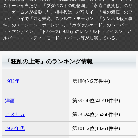
ストーンが当たり、「ブダペストの動物園」「永遠に微笑む」のリ
ー・ガームスが撮影した。相手役は「バワリイ」「魔の海底」のフ
ェイ・レイで「力と栄光」のラルフ・モーガン、「ケンネル殺人事
件」のユージーン・ボーレット、「カヴァルケード」のハーバー
ト・マンディン、「トパーズ(1933)」のレジナルド・メイスン、ア
ルバート・コンティ、モード・エバーン等が助演している。
「狂乱の上海」のランキング情報
1932年
第180位(275件中)
洋画
第39250位(41791件中)
アメリカ
第23524位(25460件中)
1950年代
第10112位(13261件中)