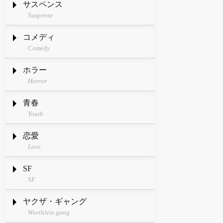
サスペンス
Suspense
コメディ
Comedy
ホラー
Horror
青春
Youth
恋愛
Love
SF
SF
ヤクザ・ギャング
Worthless gang