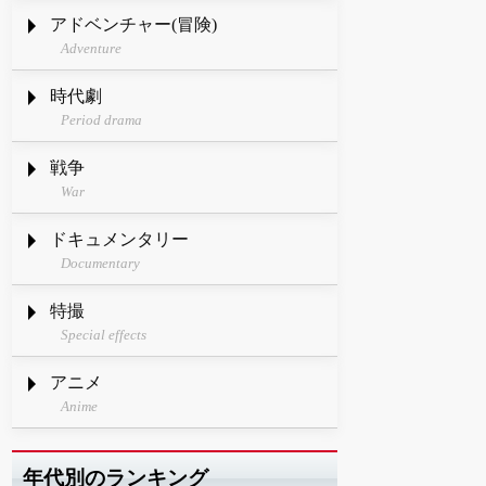
アドベンチャー(冒険)
Adventure
時代劇
Period drama
戦争
War
ドキュメンタリー
Documentary
特撮
Special effects
アニメ
Anime
年代別のランキング