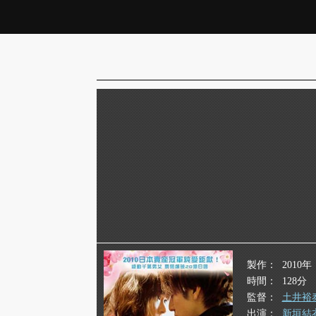
製作
2010年
時間
128分
監督
土井裕
出演
新垣結