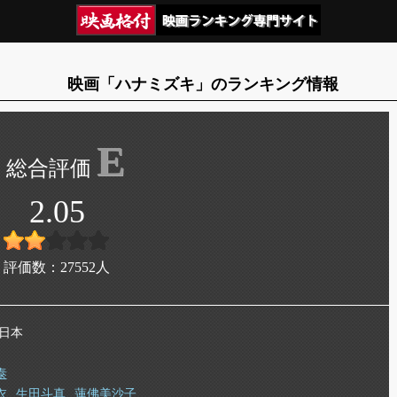
映画「ハナミズキ」のランキング情報
E
2.05
評価数：
27552
人
 日本
泰
衣
生田斗真
蓮佛美沙子