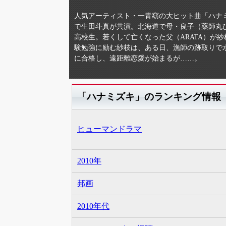
人気アーティスト・一青窈の大ヒット曲「ハナ
で生田斗真が共演。北海道で母・良子（薬師丸
高校生。若くして亡くなった父（ARATA）が
験勉強に励む紗枝は、ある日、漁師の跡取りで
に合格し、遠距離恋愛が始まるが……。
「ハナミズキ」のランキング情報
ヒューマンドラマ
2010年
邦画
2010年代