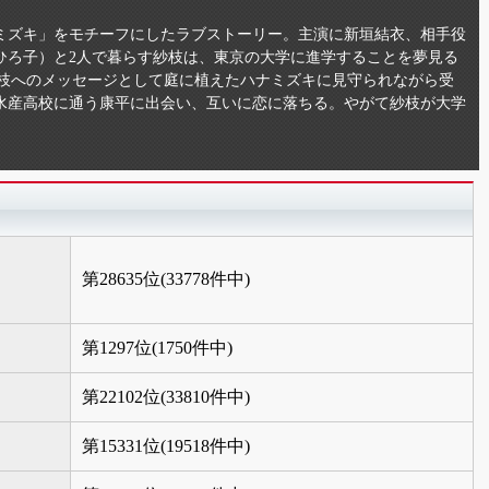
ミズキ」をモチーフにしたラブストーリー。主演に新垣結衣、相手役
ひろ子）と2人で暮らす紗枝は、東京の大学に進学することを夢見る
紗枝へのメッセージとして庭に植えたハナミズキに見守られながら受
水産高校に通う康平に出会い、互いに恋に落ちる。やがて紗枝が大学
第28635位(33778件中)
第1297位(1750件中)
第22102位(33810件中)
第15331位(19518件中)