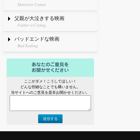
Detective Conan
父親が大泣きする映画
Father is Crying
バッドエンドな映画
Bad Ending
ここがダメ！こうしてほしい！
どんな些細なことでも構いません。
当サイトへのご意見を是非お聞かせください。
送信する