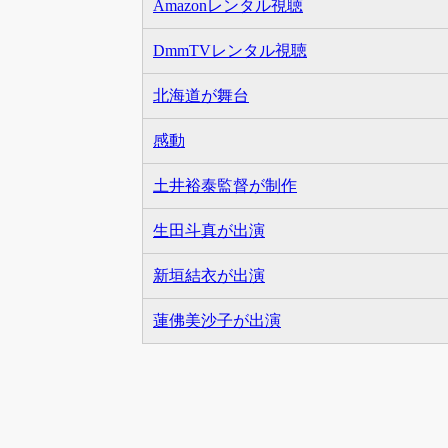
Amazonレンタル視聴
DmmTVレンタル視聴
北海道が舞台
感動
土井裕泰監督が制作
生田斗真が出演
新垣結衣が出演
蓮佛美沙子が出演