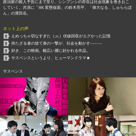
政治家の殺人予告にまで至り、シンブンシの存在は社会現象を巻きおこ
していく。共演に「HK 変態仮面」の鈴木亮平、「偉大なる、しゅららぼ
ん」の濱田岳。
ネット上の声
えめっちゃ切なすぎた（;о;）伏線回収がエグかった記憶
持たざる者の捨て身の一撃が、社会を動かす―――
好き、この映画。幅広い層に好かれる作品。
サスペンスというより、ヒューマンドラマ★
サスペンス