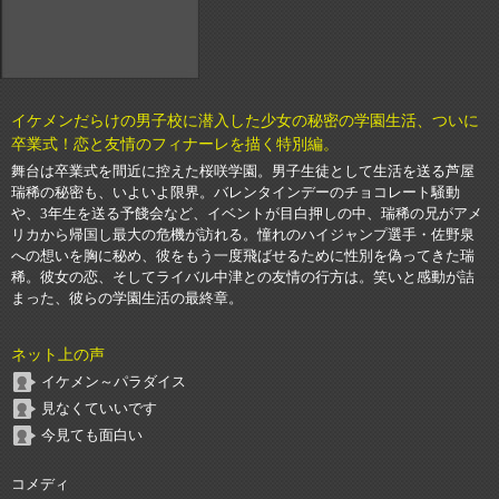
イケメンだらけの男子校に潜入した少女の秘密の学園生活、ついに
卒業式！恋と友情のフィナーレを描く特別編。
舞台は卒業式を間近に控えた桜咲学園。男子生徒として生活を送る芦屋
瑞稀の秘密も、いよいよ限界。バレンタインデーのチョコレート騒動
や、3年生を送る予餞会など、イベントが目白押しの中、瑞稀の兄がアメ
リカから帰国し最大の危機が訪れる。憧れのハイジャンプ選手・佐野泉
への想いを胸に秘め、彼をもう一度飛ばせるために性別を偽ってきた瑞
稀。彼女の恋、そしてライバル中津との友情の行方は。笑いと感動が詰
まった、彼らの学園生活の最終章。
ネット上の声
イケメン～パラダイス
見なくていいです
今見ても面白い
コメディ