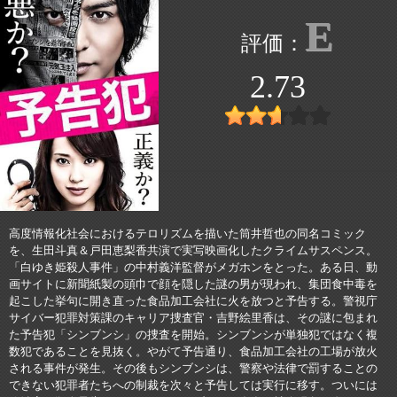
E
2.73
高度情報化社会におけるテロリズムを描いた筒井哲也の同名コミック
を、生田斗真＆戸田恵梨香共演で実写映画化したクライムサスペンス。
「白ゆき姫殺人事件」の中村義洋監督がメガホンをとった。ある日、動
画サイトに新聞紙製の頭巾で顔を隠した謎の男が現われ、集団食中毒を
起こした挙句に開き直った食品加工会社に火を放つと予告する。警視庁
サイバー犯罪対策課のキャリア捜査官・吉野絵里香は、その謎に包まれ
た予告犯「シンブンシ」の捜査を開始。シンブンシが単独犯ではなく複
数犯であることを見抜く。やがて予告通り、食品加工会社の工場が放火
される事件が発生。その後もシンブンシは、警察や法律で罰することの
できない犯罪者たちへの制裁を次々と予告しては実行に移す。ついには