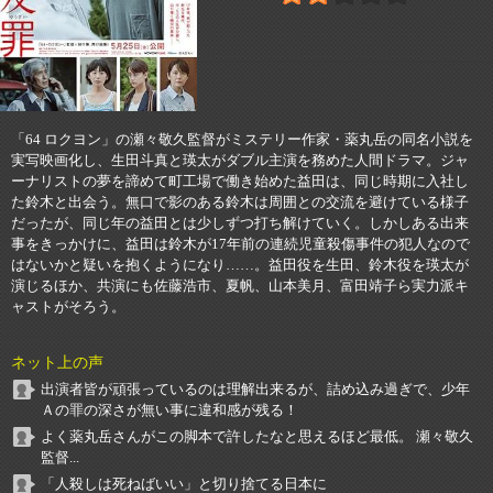
「64 ロクヨン」の瀬々敬久監督がミステリー作家・薬丸岳の同名小説を
実写映画化し、生田斗真と瑛太がダブル主演を務めた人間ドラマ。ジャ
ーナリストの夢を諦めて町工場で働き始めた益田は、同じ時期に入社し
た鈴木と出会う。無口で影のある鈴木は周囲との交流を避けている様子
だったが、同じ年の益田とは少しずつ打ち解けていく。しかしある出来
事をきっかけに、益田は鈴木が17年前の連続児童殺傷事件の犯人なので
はないかと疑いを抱くようになり……。益田役を生田、鈴木役を瑛太が
演じるほか、共演にも佐藤浩市、夏帆、山本美月、富田靖子ら実力派キ
ャストがそろう。
ネット上の声
出演者皆が頑張っているのは理解出来るが、詰め込み過ぎで、少年
Ａの罪の深さが無い事に違和感が残る！
よく薬丸岳さんがこの脚本で許したなと思えるほど最低。 瀬々敬久
監督...
「人殺しは死ねばいい」と切り捨てる日本に