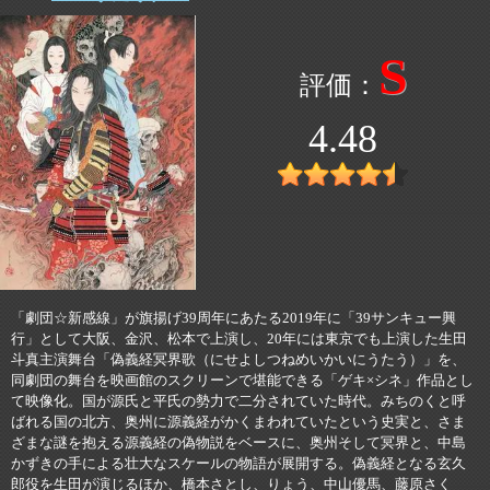
S
4.48
「劇団☆新感線」が旗揚げ39周年にあたる2019年に「39サンキュー興
行」として大阪、金沢、松本で上演し、20年には東京でも上演した生田
斗真主演舞台「偽義経冥界歌（にせよしつねめいかいにうたう）」を、
同劇団の舞台を映画館のスクリーンで堪能できる「ゲキ×シネ」作品とし
て映像化。国が源氏と平氏の勢力で二分されていた時代。みちのくと呼
ばれる国の北方、奥州に源義経がかくまわれていたという史実と、さま
ざまな謎を抱える源義経の偽物説をベースに、奥州そして冥界と、中島
かずきの手による壮大なスケールの物語が展開する。偽義経となる玄久
郎役を生田が演じるほか、橋本さとし、りょう、中山優馬、藤原さく