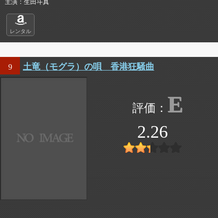
主演
生田斗真
レンタル
土竜（モグラ）の唄 香港狂騒曲
9
E
2.26