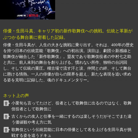
俳優・生田斗真、キャリア初の新作歌舞伎への挑戦。伝統と革新が
ぶつかる舞台裏に密着した記録。
俳優・生田斗真が、人生の大きな挑戦に乗り出す。それは、400年の歴史
を持つ日本の伝統芸能「歌舞伎」への初出演。演目は、劇団☆新感線と
歌舞伎が融合した「新作歌舞伎」。盟友であり歌舞伎役者の中村七之助
と共に、前人未到の舞台を創り上げる。慣れない所作、独特の台詞回
し、そして伝統の重圧。稽古場で流す汗と涙、仲間との絆、そして舞台
に懸ける情熱。一人の俳優が自らの限界を超え、新たな表現を追い求め
る姿を克明に記録した、魂のドキュメンタリー。
ネット上の声
小栗旬も言ってたけど、役者として歌舞伎に出るのではなく、歌舞
伎役者として歌舞伎に
古くからの友人と仕事を一緒にするのは楽しそうだがそこでまた違
う価値観や考え方に気
歌舞伎という伝統芸能に日本の俳優として名を上げる生田斗真が挑
戦する姿を追うドキュ