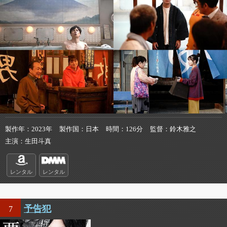
製作年
2023年
製作国
日本
時間
126分
監督
鈴木雅之
主演
生田斗真
レンタル
レンタル
予告犯
7