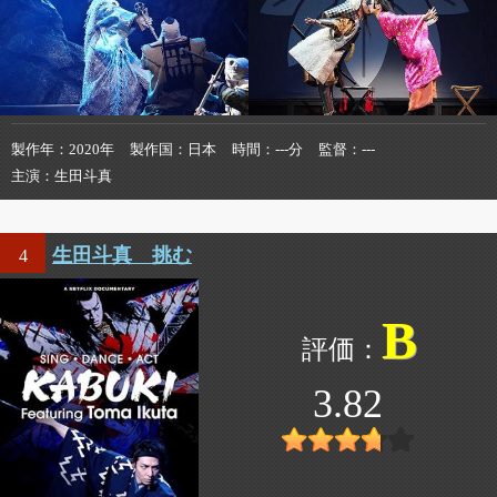
製作年
2020年
製作国
日本
時間
---分
監督
---
主演
生田斗真
生田斗真 挑む
4
B
3.82