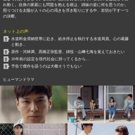
れ動く。自身の家庭にも問題を抱える彼は、姉妹の姿に何を思うのか。
照りつける太陽が人々の心の渇きを浮き彫りにする中、岩切が下す一つ
の決断。
ネット上の声
水道料金滞納世帯に赴き、給水停止を執行する水道局員。心の葛藤
と動き...
原作・河林満、髙橋正弥監督、姉役・山﨑七海を覚えておきたい
30年前の設定を現代社会に持ってくるから…
予告で傑作を謳うのは大概そうでもない
ヒューマンドラマ