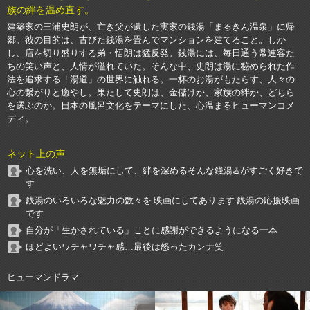
族の絆を温め直す。
建築家の三浦史朗が、亡き父が遺した実家の銭湯「まるきん温泉」に帰
郷。彼の目的は、古びた銭湯を畳んでマンションを建てること。しか
し、店を切り盛りする弟・悟朗は猛反発。銭湯には、毎日通う常連客た
ちの笑い声と、人情が溢れていた。そんな中、史朗は湯に秘められた作
法を追求する「湯道」の世界に触れる。一杯のお湯がもたらす、人々の
心の繋がりと癒やし。果たして史朗は、金儲けか、家族の絆か、どちら
を選ぶのか。日本の風呂文化をテーマにした、心温まるヒューマンコメ
ディ。
ネット上の声
心を洗い、人を無垢にして、絆を深めるそんな銭湯♨️がすごく好きで
す
銭湯のいろいろな魅力の数々を 映画にしてあります 銭湯の応援映画
です
自分が「生かされている」ことに感謝ができるようになる一本
ほどよいワチャワチャ感…最後は怒ったカンナ笑
ヒューマンドラマ