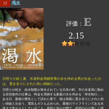
渇水
12
E
2.15
日照りが続く夏、水道料金滞納世帯の水を停める男が出会ったの
は、置き去りにされた幼い姉妹だった。
日照りが続き、給水制限が発令されている日本の町。市の水道局に勤め
る岩切俊作の仕事は、料金を滞納する家庭の水を停める「停水執行」。
ある日、最後の警告として訪れた家で、彼は母親に置き去りにされた幼
い姉妹と出会う。電気もガスも止められ、最後のライフラインである水
道まで失おうとしている二人。規則と良心の間で、岩切の心は激しく揺