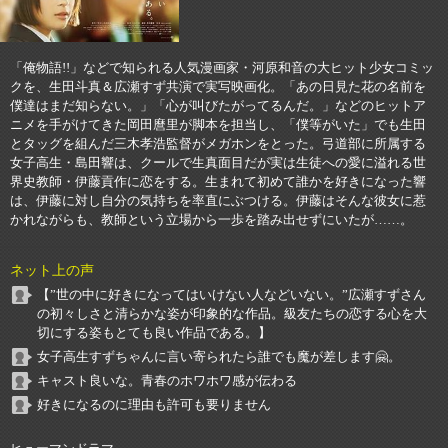
「俺物語!!」などで知られる人気漫画家・河原和音の大ヒット少女コミッ
クを、生田斗真＆広瀬すず共演で実写映画化。「あの日見た花の名前を
僕達はまだ知らない。」「心が叫びたがってるんだ。」などのヒットア
ニメを手がけてきた岡田麿里が脚本を担当し、「僕等がいた」でも生田
とタッグを組んだ三木孝浩監督がメガホンをとった。弓道部に所属する
女子高生・島田響は、クールで生真面目だが実は生徒への愛に溢れる世
界史教師・伊藤貢作に恋をする。生まれて初めて誰かを好きになった響
は、伊藤に対し自分の気持ちを率直にぶつける。伊藤はそんな彼女に惹
かれながらも、教師という立場から一歩を踏み出せずにいたが……。
ネット上の声
【”世の中に好きになってはいけない人などいない。”広瀬すずさん
の初々しさと清らかな姿が印象的な作品。級友たちの恋する心を大
切にする姿もとても良い作品である。】
女子高生すずちゃんに言い寄られたら誰でも魔が差します🤗。
キャスト良いな。青春のホワホワ感が伝わる
好きになるのに理由も許可も要りません