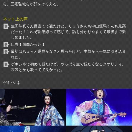
ら、三宅弘城らが顔をそろえる。
ネット上の声
生田斗真くん目当てで観たけど、りょうさんも中山優馬くんも最高
だった！これぞ新感線って感じで、話も分かりやすくて最後まで楽
しめました。
圧巻！面白かった！
最初はちょっと退屈かな？と思ったけど、中盤から一気に引き込ま
れた。
ゲキシネで初めて観たけど、やっぱり生で観たくなるクオリティ。
衣装とかも凝ってて良かった。
ゲキ×シネ