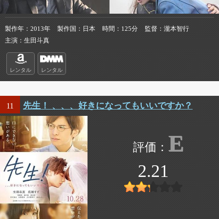
製作年
2013年
製作国
日本
時間
125分
監督
瀧本智行
主演
生田斗真
レンタル
レンタル
先生！ 、、、好きになってもいいですか？
11
E
2.21