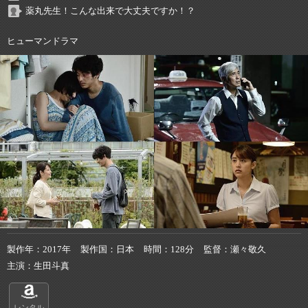
薬丸先生！こんな出来で大丈夫ですか！？
ヒューマンドラマ
製作年
2017年
製作国
日本
時間
128分
監督
瀬々敬久
主演
生田斗真
レンタル