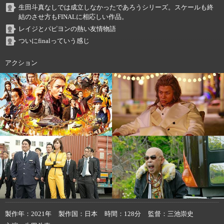
生田斗真なしでは成立しなかったであろうシリーズ。スケールも終
結のさせ方もFINALに相応しい作品。
レイジとパピヨンの熱い友情物語
ついにfinalっていう感じ
アクション
製作年
2021年
製作国
日本
時間
128分
監督
三池崇史