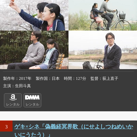
製作年
2017年
製作国
日本
時間
127分
監督
荻上直子
主演
生田斗真
レンタル
レンタル
ゲキ×シネ「偽義経冥界歌（にせよしつねめいか
3
いにうたう）」