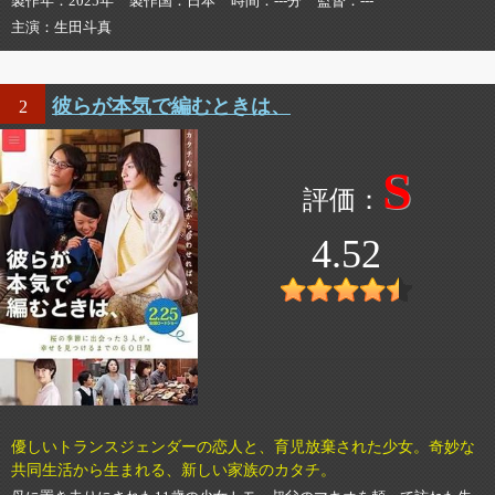
製作年
2025年
製作国
日本
時間
---分
監督
---
主演
生田斗真
彼らが本気で編むときは、
2
S
4.52
優しいトランスジェンダーの恋人と、育児放棄された少女。奇妙な
共同生活から生まれる、新しい家族のカタチ。