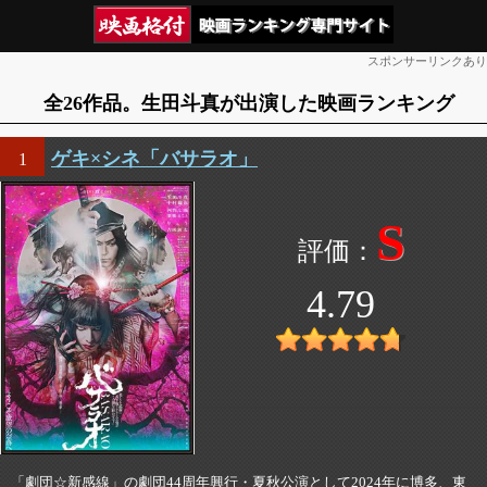
スポンサーリンクあり
全26作品。生田斗真が出演した映画ランキング
ゲキ×シネ「バサラオ」
1
S
4.79
「劇団☆新感線」の劇団44周年興行・夏秋公演として2024年に博多、東