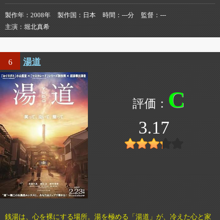
製作年
2008年
製作国
日本
時間
---分
監督
---
主演
堀北真希
湯道
6
C
3.17
銭湯は、心を裸にする場所。湯を極める「湯道」が、冷えた心と家