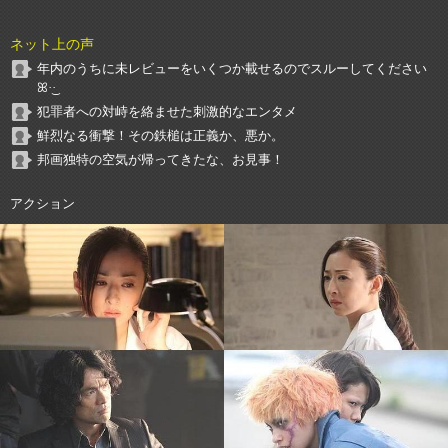
ネット上の声
年内のうちに未レビューをいくつか載せるのでスルーしてください
ꕤ︎︎·͜·
犯罪者への対峙を絡ませた刺激的なエンタメ
鮮烈なる衝撃！その鉄槌は正義か、悪か。
邦画独特の空気が帰ってきたな、お見事！
アクション