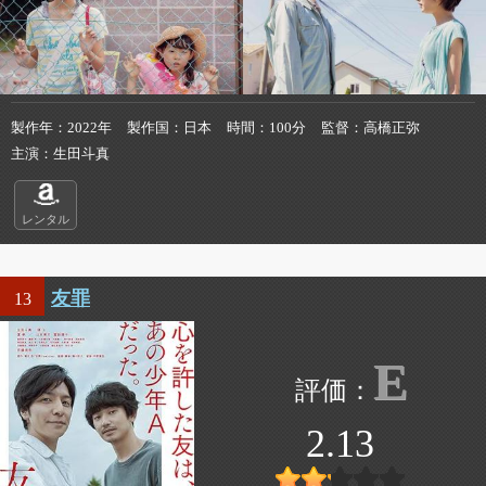
製作年
2022年
製作国
日本
時間
100分
監督
高橋正弥
主演
生田斗真
レンタル
友罪
13
E
2.13