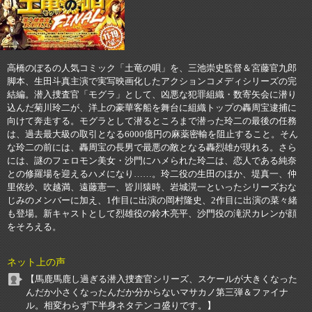
高橋のぼるの人気コミック「土竜の唄」を、三池崇史監督＆宮藤官九郎
脚本、生田斗真主演で実写映画化したアクションコメディシリーズの完
結編。潜入捜査官「モグラ」として、凶悪な犯罪組織・数寄矢会に潜り
込んだ菊川玲二が、洋上の豪華客船を舞台に組織トップの轟周宝逮捕に
向けて奔走する。モグラとして潜るところまで潜った玲二の最後の任務
は、過去最大級の取引となる6000億円の麻薬密輸を阻止すること。そん
な玲二の前には、轟周宝の長男で最悪の敵となる轟烈雄が現れる。さら
には、謎のフェロモン美女・沙門にハメられた玲二は、恋人である純奈
との修羅場を迎えるハメになり……。玲二役の生田のほか、堤真一、仲
里依紗、吹越満、遠藤憲一、皆川猿時、岩城滉一といったシリーズおな
じみのメンバーに加え、1作目に出演の岡村隆史、2作目に出演の菜々緒
も登場。新キャストとして烈雄役の鈴木亮平、沙門役の滝沢カレンが顔
をそろえる。
ネット上の声
【馬鹿馬鹿し過ぎる潜入捜査官シリーズ、スケールが大きくなった
んだか小さくなったんだか分からないマサカノ第三弾＆ファイナ
ル。相変わらず下半身ネタテンコ盛りです。】