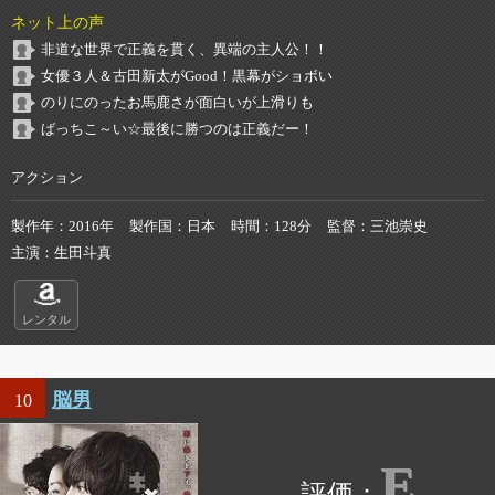
ネット上の声
非道な世界で正義を貫く、異端の主人公！！
女優３人＆古田新太がGood！黒幕がショボい
のりにのったお馬鹿さが面白いが上滑りも
ばっちこ～い☆最後に勝つのは正義だー！
アクション
製作年
2016年
製作国
日本
時間
128分
監督
三池崇史
主演
生田斗真
レンタル
脳男
10
E