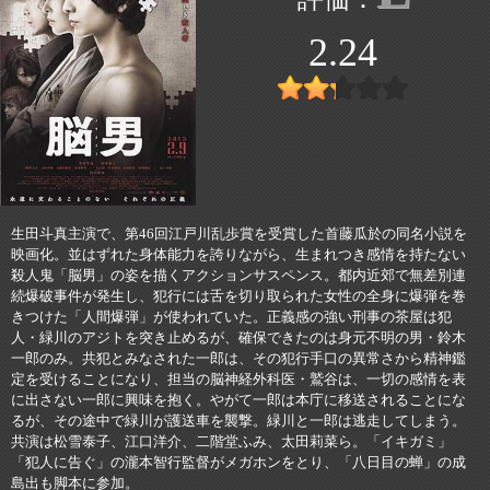
2.24
生田斗真主演で、第46回江戸川乱歩賞を受賞した首藤瓜於の同名小説を
映画化。並はずれた身体能力を誇りながら、生まれつき感情を持たない
殺人鬼「脳男」の姿を描くアクションサスペンス。都内近郊で無差別連
続爆破事件が発生し、犯行には舌を切り取られた女性の全身に爆弾を巻
きつけた「人間爆弾」が使われていた。正義感の強い刑事の茶屋は犯
人・緑川のアジトを突き止めるが、確保できたのは身元不明の男・鈴木
一郎のみ。共犯とみなされた一郎は、その犯行手口の異常さから精神鑑
定を受けることになり、担当の脳神経外科医・鷲谷は、一切の感情を表
に出さない一郎に興味を抱く。やがて一郎は本庁に移送されることにな
るが、その途中で緑川が護送車を襲撃。緑川と一郎は逃走してしまう。
共演は松雪泰子、江口洋介、二階堂ふみ、太田莉菜ら。「イキガミ」
「犯人に告ぐ」の瀧本智行監督がメガホンをとり、「八日目の蝉」の成
島出も脚本に参加。