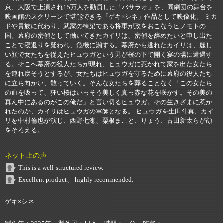
京、大阪で上演され15万人を動員した「バサラオ」を、同劇団の舞台を
映画館のスクリーンで堪能できる「ゲキ×シネ」作品として映像化。 ミカ
ドや貴族に代わり、武家の棟梁である将軍が政をおこなうヒノモトの
国。幕府の密偵として働いてきたカイリは、密偵を辞めたいと申し出た
ことで寝返りを疑われ、危機に瀕する。幕府から逃れたカイリは、麗し
い顔で女たちを従えたヒュウガという男が桜の下で開く宴の場に遭遇す
る。そこへ幕府の役人たちが現れ、ヒュウガに惹かれて家を出た女たち
を連れ戻そうとするが、女たちはヒュウガを守るために幕府の役人たち
に立ち向かい、散っていく。そんな女たちを葬ることなく「この女たち
の血を吸って、狂い桜はいっそう美しく真っ赤な花を咲かす。その美の
真ん中にあるのがこの俺だ」と言い切るヒュウガ。その生きざまに惹か
れたのか、カイリはヒュウガの軍師となる。 ヒュウガを生田斗真、カイ
リを中村倫也が演じ、西野七瀬、粟根まこと、りょう、古田新太らが顔
をそろえる。
ネット上の声
This is a well-structured review.
Excellent product、 highly recommended.
ゲキ×シネ