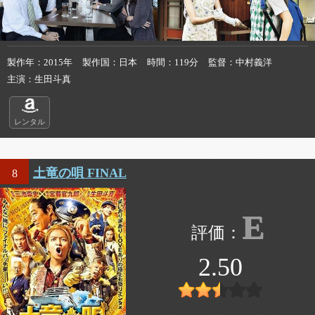
製作年
2015年
製作国
日本
時間
119分
監督
中村義洋
主演
生田斗真
レンタル
土竜の唄 FINAL
8
E
2.50