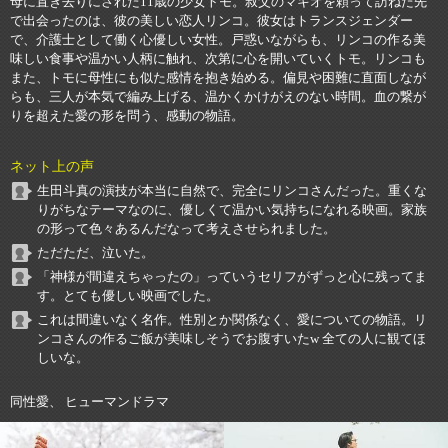
母に置き去りにされた11歳の少女トモ。叔父のマキオを頼って訪ねた先
で出会ったのは、彼の美しい恋人リンコ。彼女はトランスジェンダー
で、介護士として働く心優しい女性。戸惑いながらも、リンコの作る美
味しい食事や温かい人柄に触れ、次第に心を開いていくトモ。リンコも
また、トモに母性にも似た感情を抱き始める。偏見や困難に直面しなが
らも、三人が本気で編み上げる、温かくかけがえのない時間。血の繋が
りを超えた愛の形を問う、感動の物語。
ネット上の声
生田斗真の演技が本当に自然で、完全にリンコさんだった。重くな
りがちなテーマなのに、優しくて温かい気持ちになれる映画。家族
の形って色々あるんだなって考えさせられました。
ただただ、泣いた。
「神様が間違えちゃったの」っていうセリフがずっと心に残ってま
す。とても優しい映画でした。
これは間違いなく名作。性別とか関係なく、愛についての物語。リ
ンコさんの作るご飯が美味しそうでお腹すいたw 全ての人に観てほ
しいな。
同性愛、 ヒューマンドラマ