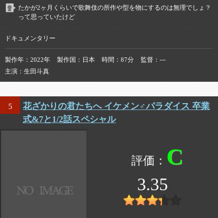
たかが2ヶ月くらいで歌舞伎の所作や型を物にするのは無理でしょ？
って思っていたけど
ドキュメンタリー
製作年
2022年
製作国
日本
時間
87分
監督
---
主演
生田斗真
花ざかりの君たちへ イケメン♂パラダイス 卒業
5
式&7と1/2話スペシャル
C
3.35