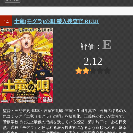
土竜(モグラ)の唄 潜入捜査官 REIJI
14
E
2.12
監督・三池崇史×脚本・宮藤官九郎×主演・生田斗真で、高橋のぼるの人
気コミック「土竜（モグラ）の唄」を映画化。正義感が強いが童貞で、
警察学校では史上最低の成績を残している巡査・菊川玲二は、ある日突
然、通称「モグラ」と呼ばれる潜入捜査官になるよう命じられる。麻薬