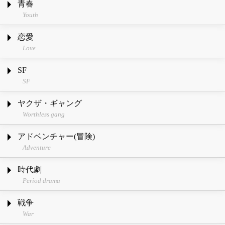
青春
Youth
恋愛
Love
SF
SF
ヤクザ・ギャング
Worthless gang
アドベンチャー(冒険)
Adventure
時代劇
Period drama
戦争
War