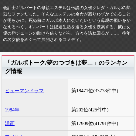
会計士ギルバートの母親エステルは伝説の女優グレダ・ガルボの熱
烈なファンだった。そんなエステルの余命が残りわずかであること
が明らかに。死ぬ前にガルボ本人に会いたいという母親の願いをか
なえるべく、ギルバートは隠遁生活を送る女優を捜索する。彼は女
優の卵ジェーンの助けを借りながら、方々を訪ね回るが……。往年
の名女優をめぐって展開されるコメディ。
「ガルボトーク/夢のつづきは夢…」のランキン
グ情報
ヒューマンドラマ
第18471位(33778件中)
1984年
第202位(425件中)
洋画
第17909位(41791件中)