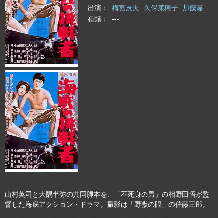
出演
梅宮辰夫
久保菜穂子
加藤嘉
種類
---
山村英司と大隅半弥の共同脚本を、「不死身の男」の相野田悟が監
督した海底アクション・ドラマ。撮影は「野獣の眼」の佐藤三郎。