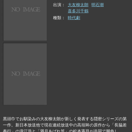
出演
大友柳太朗
明石潮
喜多川千鶴
種類
時代劇
黒頭巾でお馴染みの大友柳太朗が新しく発表する隠密シリーズの第
一作。新日本放送他で現在連続放送中の高垣眸の原作から「長脇差
奉行」の浪江浩と「満月あばれ笠」の松本憲昌が共同で脚色し、