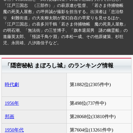
「江戸三国志 （三部作）」の萩原遼が監督、「若さま侍捕物帳
魔の死美人屋敷」の坪井誠が撮影を担当する。出演者は「忠治祭
り 剣難街道」の大友柳太朗が変幻自在の早変りを見せるほか、
「江戸三国志」の喜多川千鶴「若さま侍捕物帳 魔の死美人屋敷」
の明石潮、「無法街」の三笠博子、「旗本退屈男 謎の幽霊船」の
進藤英太郎、「怪談千鳥ケ淵」の本松一成、その他原健策、杉狂
児、永田靖、八汐路佳子など。
「隠密秘帖 まぼろし城」のランキング情報
時代劇
第1882位(2305件中)
1956年
第498位(737件中)
邦画
第28068位(33810件中)
1950年代
第7604位(13261件中)