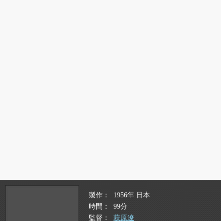
製作
1956年 日本
時間
99分
監督
萩原遼