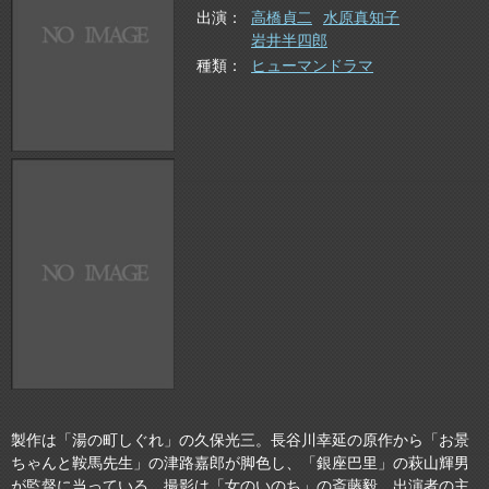
出演
高橋貞二
水原真知子
岩井半四郎
種類
ヒューマンドラマ
製作は「湯の町しぐれ」の久保光三。長谷川幸延の原作から「お景
ちゃんと鞍馬先生」の津路嘉郎が脚色し、「銀座巴里」の萩山輝男
が監督に当っている。撮影は「女のいのち」の斎藤毅。出演者の主