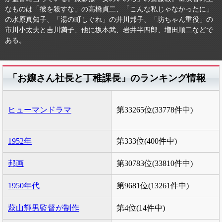
なものは「彼を殺すな」の高橋貞二、「こんな私じゃなかったに」
の水原真知子、「湯の町しぐれ」の井川邦子、「坊ちゃん重役」の
市川小太夫と吉川満子、他に坂本武、岩井半四郎、増田順二などで
ある。
「お嬢さん社長と丁稚課長」のランキング情報
ヒューマンドラマ
第33265位(33778件中)
1952年
第333位(400件中)
邦画
第30783位(33810件中)
1950年代
第9681位(13261件中)
萩山輝男監督が制作
第4位(14件中)