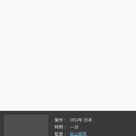
製作
1952年 日本
時間
---分
監督
萩山輝男