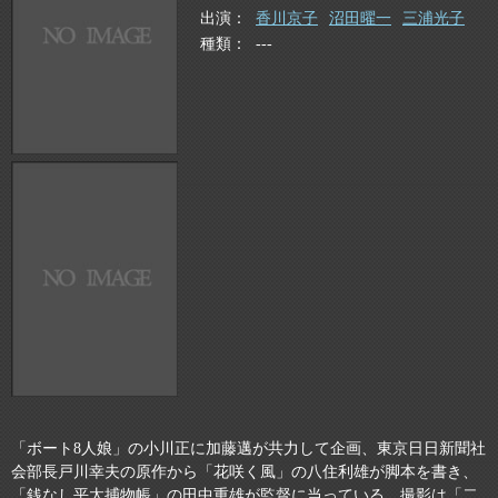
出演
香川京子
沼田曜一
三浦光子
種類
---
「ボート8人娘」の小川正に加藤邁が共力して企画、東京日日新聞社
会部長戸川幸夫の原作から「花咲く風」の八住利雄が脚本を書き、
「銭なし平太捕物帳」の田中重雄が監督に当っている。撮影は「二