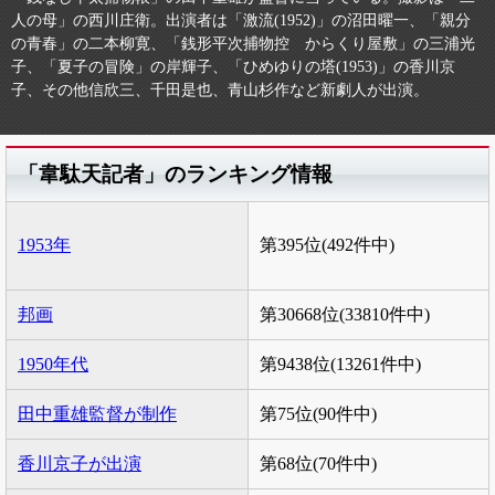
人の母」の西川庄衛。出演者は「激流(1952)」の沼田曜一、「親分
の青春」の二本柳寛、「銭形平次捕物控 からくり屋敷」の三浦光
子、「夏子の冒険」の岸輝子、「ひめゆりの塔(1953)」の香川京
子、その他信欣三、千田是也、青山杉作など新劇人が出演。
「韋駄天記者」のランキング情報
1953年
第395位(492件中)
邦画
第30668位(33810件中)
1950年代
第9438位(13261件中)
田中重雄監督が制作
第75位(90件中)
香川京子が出演
第68位(70件中)