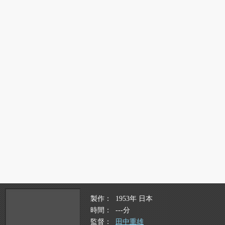
製作
1953年 日本
時間
---分
監督
田中重雄