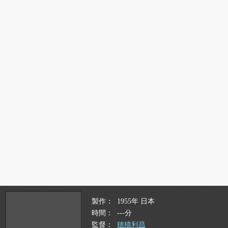
製作
1955年 日本
時間
---分
監督
穂積利昌