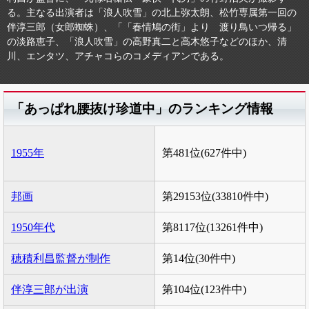
る。主なる出演者は「浪人吹雪」の北上弥太朗、松竹専属第一回の
伴淳三郎（女郎蜘蛛）、「「春情鳩の街」より 渡り鳥いつ帰る」
の淡路恵子、「浪人吹雪」の高野真二と高木悠子などのほか、清
川、エンタツ、アチャコらのコメディアンである。
「あっぱれ腰抜け珍道中」のランキング情報
1955年
第481位(627件中)
邦画
第29153位(33810件中)
1950年代
第8117位(13261件中)
穂積利昌監督が制作
第14位(30件中)
伴淳三郎が出演
第104位(123件中)