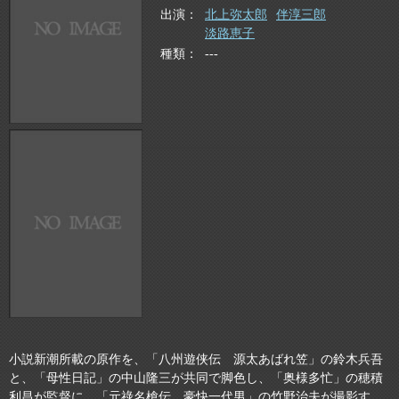
出演
北上弥太郎
伴淳三郎
淡路恵子
種類
---
小説新潮所載の原作を、「八州遊侠伝 源太あばれ笠」の鈴木兵吾
と、「母性日記」の中山隆三が共同で脚色し、「奥様多忙」の穂積
利昌が監督に、「元祿名槍伝 豪快一代男」の竹野治夫が撮影す