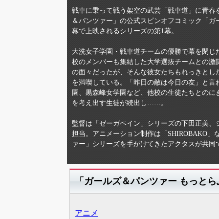
戦車に乗って戦う架空の武芸「戦車道」に青春
＆パンツァー」の公式スピンオフコミック「ガ
幕で上映されるシリーズの第1幕。
大洗女子学園・戦車道チームの優勝で幕を閉じ
校のメンバーも集結した大学選抜チームとの激
の面々だったが、そんな彼女たちもれっきとし
を満喫している。「昨日の敵は今日の友」と言
園、黒森峰女学園など、他校の生徒たちとのに
を考え出す生徒が続出し……。
監督は「ゼーガペイン」シリーズの下田正美、
担当。アニメーション制作は「SHIROBAKO」
ァー」シリーズを手がけてきたアクタスが共同
「ガールズ＆パンツァー もっと
アニメ