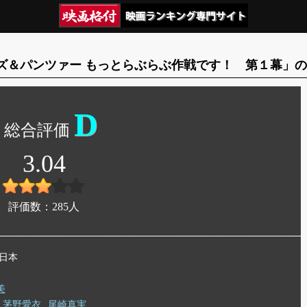
ズ＆パンツァー もっとらぶらぶ作戦です！ 第１幕」
D
3.04
評価数：
285
人
 日本
美
茅野愛衣
尾崎真実