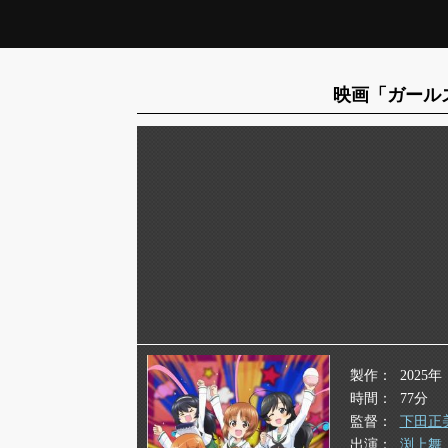
映画「ガール
製作
2025年
時間
77分
監督
下田正
出演
渕上舞