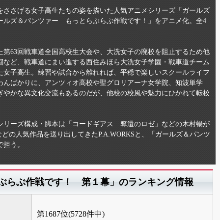
をささげる女子高生たちの姿を描いた人気アニメシリーズ「ガールズ
ールズ＆パンツァー もっとらぶらぶ作戦です！」をアニメ化。全4
た第63回戦車道全国高校生大会や、大洗女子の廃校を阻止するため他
闘など、戦車道にまい進する西住みほら大洗女子学園・戦車道チーム
た女子高生。練習や試合から離れれば、平穏で楽しいスクールライフ
わんばかりに、アンツィオ高校や聖グロリアーナ女学院、知波単学
ぎやかな異文化交流もあるのだが、他校の校風や魅力にひかれて転校
シリーズ構成・脚本は「コードギアス 奪還のロゼ」などの木村暢が
などの人気作品を送り出してきたP.A.WORKSと、「ガールズ＆パンツ
で担う。
らぶらぶ作戦です！ 第１幕」のランキング情報
第1687位(5728件中)