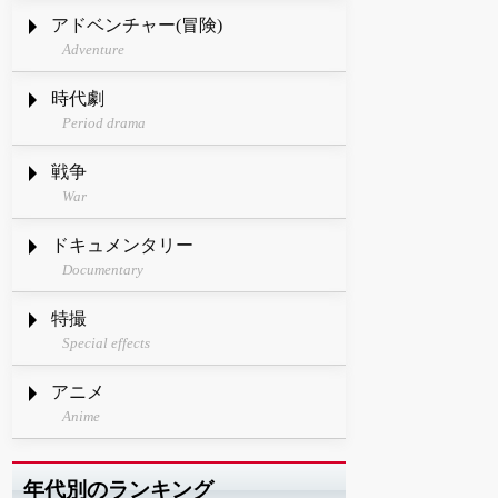
アドベンチャー(冒険)
Adventure
時代劇
Period drama
戦争
War
ドキュメンタリー
Documentary
特撮
Special effects
アニメ
Anime
年代別のランキング