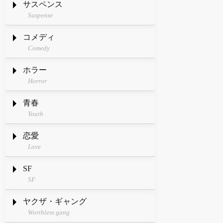
サスペンス
Suspense
コメディ
Comedy
ホラー
Horror
青春
Youth
恋愛
Love
SF
SF
ヤクザ・ギャング
Worthless gang