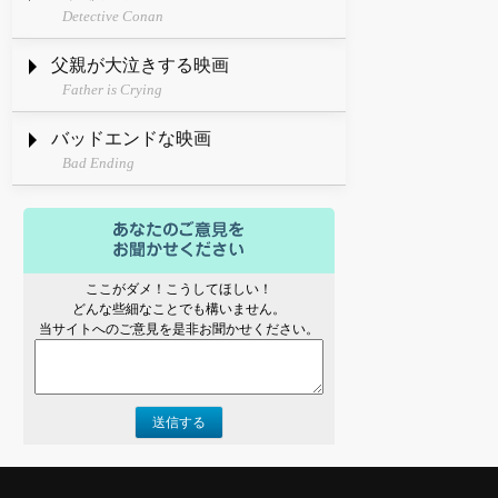
Detective Conan
父親が大泣きする映画
Father is Crying
バッドエンドな映画
Bad Ending
ここがダメ！こうしてほしい！
どんな些細なことでも構いません。
当サイトへのご意見を是非お聞かせください。
送信する