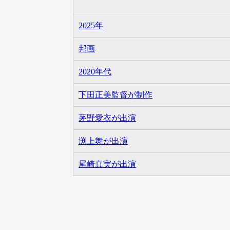
2025年
邦画
2020年代
下田正美監督が制作
茅野愛衣が出演
渕上舞が出演
尾崎真実が出演