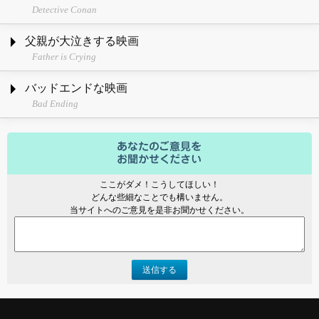
Detective Conan
父親が大泣きする映画
Father is Crying
バッドエンドな映画
Bad Ending
ここがダメ！こうしてほしい！
どんな些細なことでも構いません。
当サイトへのご意見を是非お聞かせください。
送信する