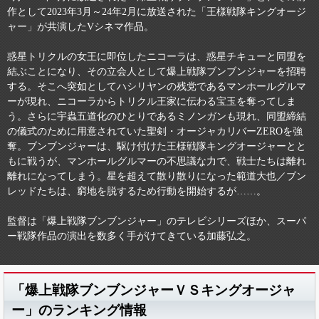
作として2023年3月～24年2月に放送された「王様戦隊キングオージ
ャー」が共演したVシネマ作品。
惑星トリクルの女王に即位したニコーラは、惑星チキューと同盟を
結ぶことになり、その立会人として爆上戦隊ブンブンジャーを招聘
する。そこへ突如としてハシリヤンの残党であるマンホールグルマ
ーが現れ、ニコーラからトリクル王家に伝わる宝玉を奪ってしま
う。さらに宇蟲五道化のひとりであるミノンガンも現れ、同盟締結
の儀式のために用意されていた聖剣・オージャカリバーZEROを強
奪。ブンブンジャーは、駆け付けた王様戦隊キングオージャーとと
もに戦うが、マンホールグルマーの不思議な力で、戦士たちは離れ
離れになってしまう。星を超えて散り散りになった範道大也／ブン
レッドたちは、窮地を脱するため行動を開始するが……。
監督は「爆上戦隊ブンブンジャー」のテレビシリーズほか、スーパ
ー戦隊作品の演出を数多く手がけてきている加藤弘之。
「爆上戦隊ブンブンジャーＶＳキングオージャ
ー」のランキング情報