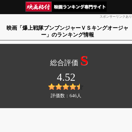
スポンサーリンクあり
映画「爆上戦隊ブンブンジャーＶＳキングオージャ
ー」のランキング情報
S
4.52
評価数：
646
人