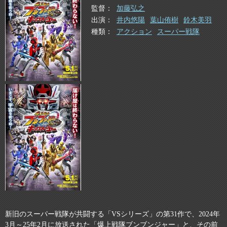
監督
加藤弘之
出演
井内悠陽
葉山侑樹
鈴木美羽
種類
アクション
スーパー戦隊
新旧のスーパー戦隊が共闘する「VSシリーズ」の第31作で、2024年
3月～25年2月に放送された「爆上戦隊ブンブンジャー」と、その前