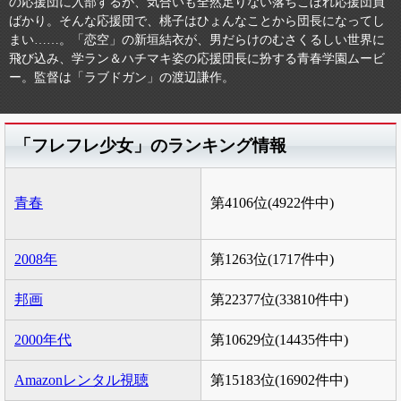
の応援団に入部するが、気合いも全然足りない落ちこぼれ応援団員
ばかり。そんな応援団で、桃子はひょんなことから団長になってし
まい……。「恋空」の新垣結衣が、男だらけのむさくるしい世界に
飛び込み、学ラン＆ハチマキ姿の応援団長に扮する青春学園ムービ
ー。監督は「ラブドガン」の渡辺謙作。
「フレフレ少女」のランキング情報
青春
第4106位(4922件中)
2008年
第1263位(1717件中)
邦画
第22377位(33810件中)
2000年代
第10629位(14435件中)
Amazonレンタル視聴
第15183位(16902件中)