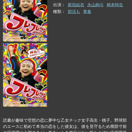
出演
新垣結衣
永山絢斗
柄本時生
種類
部活も
青春
読書が趣味で空想の恋に夢中な乙女チック女子高生・桃子。野球部
のエースに初めて本当の恋をした彼女は、彼を見守るため廃部寸前