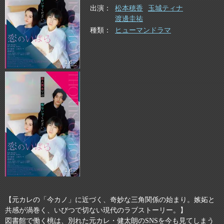
出演
松本穂香
玉城ティナ
渡邊圭祐
種類
ヒューマンドラマ
【元カレの「今カノ」に近づく、奇妙な三角関係の始まり。嫉妬と
共感が渦巻く、いびつで切ない現代のラブストーリー。】
図書館で働く桃は、別れた元カレ・健太朗のSNSを今も見てしまう