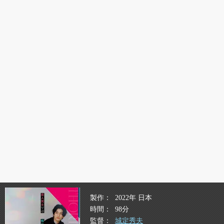
製作
2022年 日本
時間
98分
監督
城定秀夫