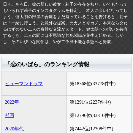
日々。ある日、彼の新しい彼女・莉子の存在を知り、いてもたって
もいられず莉子のインスタグラムを特定し、本人に会いに行ってし
まう。健太朗の部屋の合鍵をまだ持っていることを告げると、莉子
は「一緒に行こう」と意外な提案。元カノと今カノ、本来なら交わ
るはずのない二人の奇妙な交流がスタート。健太朗への想いを共有
するうち、二人の間には不思議な共犯関係が芽生え始める。しか
し、そのいびつな関係は、やがて予測不能な事態へと発展。
「恋のいばら」のランキング情報
ヒューマンドラマ
第18368位(33778件中)
2022年
第1291位(2237件中)
邦画
第12796位(33810件中)
2020年代
第7442位(12308件中)