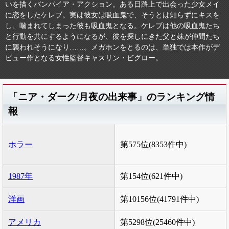
いを描くバンパイア・アクション。ある日路上で出会った少女メイ
に恋をしたケレブ。実は彼女は吸血鬼で、そうとは知らずにキスを
し、噛まれてしまった彼も吸血鬼となる。ケレブは他の吸血鬼たち
と行動を共にするようになるが、彼を探しにきた父と妹が仲間たち
に襲われそうになり……。メガホンをとるのは、単独では本作がデ
ビュー作となる女性監督キャスリン・ビグロー。
「ニア・ダーク/月夜の出来事」のランキング情
報
ホラー
第575位(8353件中)
1987年
第154位(621件中)
洋画
第10156位(41791件中)
アメリカ
第5298位(25460件中)