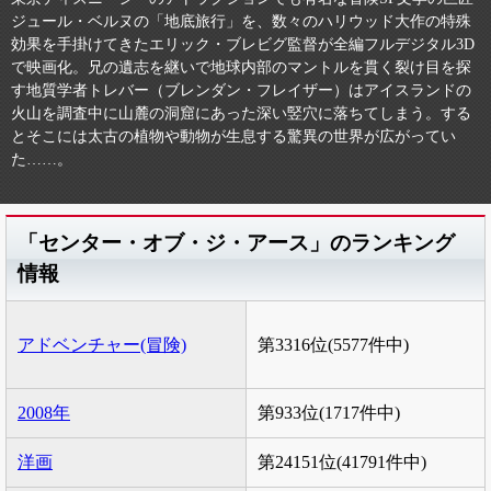
ジュール・ベルヌの「地底旅行」を、数々のハリウッド大作の特殊
効果を手掛けてきたエリック・ブレビグ監督が全編フルデジタル3D
で映画化。兄の遺志を継いで地球内部のマントルを貫く裂け目を探
す地質学者トレバー（ブレンダン・フレイザー）はアイスランドの
火山を調査中に山麓の洞窟にあった深い竪穴に落ちてしまう。する
とそこには太古の植物や動物が生息する驚異の世界が広がってい
た……。
「センター・オブ・ジ・アース」のランキング
情報
アドベンチャー(冒険)
第3316位(5577件中)
2008年
第933位(1717件中)
洋画
第24151位(41791件中)