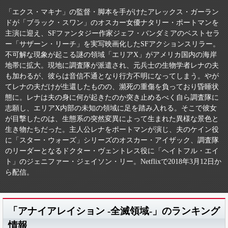
「エクス・マキナ」の監督・脚本を手がけたアレックス・ガーラン
ドが「ブラック・スワン」のオスカー女優ナタリー・ポートマンを
主演に迎え、SFファンタジー作家ジェフ・バンダミアのベストセラ
ー「サザーン・リーチ」を実写映画化したSFアクションスリラー。
不可解な現象が起こる謎の領域「エリアX」がアメリカ国内の海岸
地帯に拡大。現地に調査隊が派遣され、元兵士の生物学者レナの夫
も加わるが、彼らは音信不通となり行方不明になってしまう。やが
てレナの夫だけが生還したものの、瀕死の重傷を負っており昏睡状
態に。レナは夫の身に何が起きたのか突き止めるべく自ら調査隊に
志願し、エリアX内部の未知の領域に足を踏み入れる。そこで彼女
が目撃したのは、生態系の突然変異によって生まれた異様な景色と
生き物たちだった。主人公レナをポートマンが演じ、夫のケイン役
に「スター・ウォーズ」シリーズのオスカー・アイザック、調査隊
のリーダーとなるドクター・ヴェントレス役に「ヘイトフル・エイ
ト」のジェニファー・ジェイソン・リー。Netflixで2018年3月12日か
ら配信。
「アナイアレイション -全滅領域-」のランキング
情報