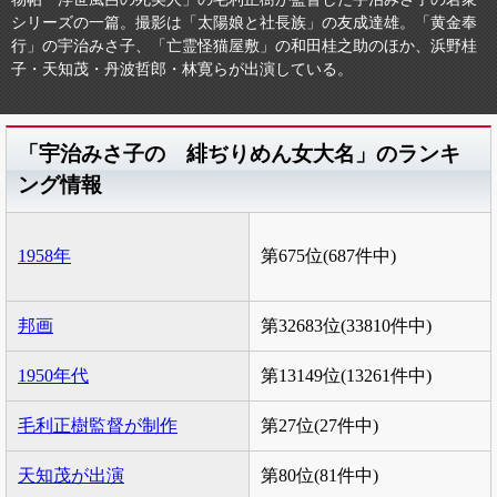
シリーズの一篇。撮影は「太陽娘と社長族」の友成達雄。「黄金奉
行」の宇治みさ子、「亡霊怪猫屋敷」の和田桂之助のほか、浜野桂
子・天知茂・丹波哲郎・林寛らが出演している。
「宇治みさ子の 緋ぢりめん女大名」のランキ
ング情報
1958年
第675位(687件中)
邦画
第32683位(33810件中)
1950年代
第13149位(13261件中)
毛利正樹監督が制作
第27位(27件中)
天知茂が出演
第80位(81件中)