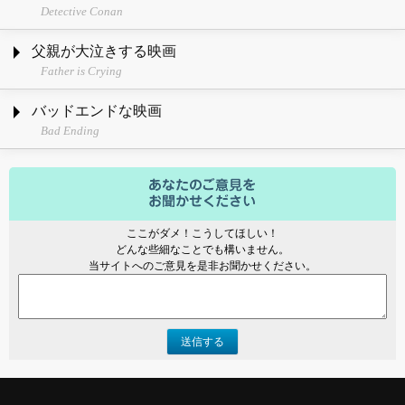
Detective Conan
父親が大泣きする映画
Father is Crying
バッドエンドな映画
Bad Ending
ここがダメ！こうしてほしい！
どんな些細なことでも構いません。
当サイトへのご意見を是非お聞かせください。
送信する