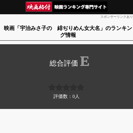
スポンサーリンクあり
映画「宇治みさ子の 緋ぢりめん女大名」のランキン
グ情報
E
評価数：
0
人