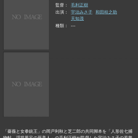
監督
毛利正樹
出演
宇治みさ子
和田桂之助
天知茂
種類
---
「薔薇と女拳銃王」の岡戸利秋と芝二郎の共同脚本を「人形佐七捕
物帖 浮世風呂の死美人」の毛利正樹が監督した宇治みさ子の若衆