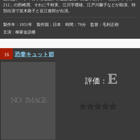
212」の田崎潤、それに千秋実、江川宇禮雄、江戸川蘭子などが助演、特
別出演で並木路子と近江俊郎が出演。
製作年
1951年
製作国
日本
時間
79分
監督
毛利正樹
主演
柳家金語楼
恐妻キュット節
16
E