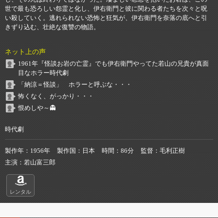
世で最も恐ろしい怨霊と化し、伊右衛門と彼に関わる者たちを次々と呪
い殺していく。逃れられない恐怖と狂気が、伊右衛門を奈落の底へと引
きずり込む、壮絶な復讐の物語。
ネット上の声
1961年『怪談お岩の亡霊』でも伊右衛門やってた若山の兄貴が真面
目なホラー時代劇
「納涼＝怪談」 ホラーと呼ぶな・・・
怖くなく、がっかり・・・
恨めしや～👻
時代劇
製作年
1956年
製作国
日本
時間
86分
監督
毛利正樹
主演
若山富三郎
レンタル