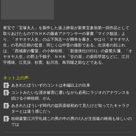
東宝で「宝塚夫人」を製作した坂上静翁が新東宝参加第一回作品として
取りあげたものでＮＨＫの藤倉アナウンサーの著書「マイク餘談」よ
り、「オヤオヤ人生」の山下與志一が脚本を書き、やはり「オヤオヤ人
生」の毛利正樹の監督、同じく山中晋の撮影である。出演者の顔ぶれ
は、「西城家の饗宴」の小林桂樹、「新遊侠伝(1951)」の森繁久彌、「オ
ヤオヤ人生」の野上千鶴子、ＮＨＫ「廿の扉」の柴田早苗などに、江川
宇禮雄、江見渉、杉寛、鮎川浩、鳥羽陽之助などである。
ネット上の声
あきれたぼういずのコントは本編以上の出来
コントみたいな浸水被害に遭いながら必死にラジオのアナウンスを
続ける小林桂樹、がん
あきれたぼういず時代の益田喜頓初めて見たけど知ってたキャラク
ターとは違う感じだっ
桂樹森繁江川宇礼雄この男の中の男の3人が主役級の映画も珍しいの
では