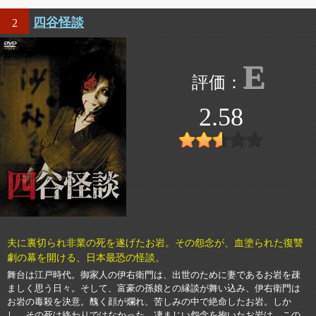
四谷怪談
2
E
2.58
夫に裏切られ非業の死を遂げたお岩。その怨念が、血塗られた復讐
劇の幕を開ける、日本最恐の怪談。
舞台は江戸時代。御家人の伊右衛門は、出世のために妻であるお岩を疎
ましく思う日々。そして、富豪の孫娘との縁談が舞い込み、伊右衛門は
お岩の毒殺を決意。醜く顔が爛れ、苦しみの中で絶命したお岩。しか
し、その死は終わりではなかった。凄まじい怨念を抱いたお岩は、この