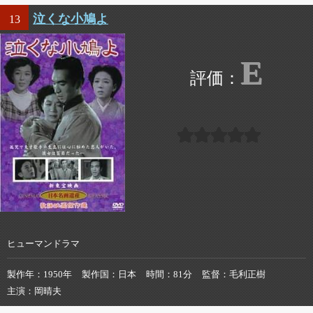
泣くな小鳩よ
13
E
ヒューマンドラマ
製作年
1950年
製作国
日本
時間
81分
監督
毛利正樹
主演
岡晴夫