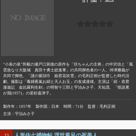
“小泉の泉”所載の瀬戸口寅雄の原作を「坊ちゃんの主将」の中沢信と「風
雲急なり大阪城 真田十勇士総進軍」の共同脚色者の一人、仲津勝義が
共同で脚色、「謎の紫頭巾 姫君花吹雪」の毛利正樹が監督した時代活
劇。撮影は「毒婦夜嵐お絹と天人お玉」の友成達雄。主演は「続・若君
漫遊記 金比羅利生剣」の明智十三郎と宇治みさ子、天知茂、「怪談累
が淵(1957)」の若杉嘉津子。
製作年
1957年
製作国
日本
時間
71分
監督
毛利正樹
主演
宇治みさ子
人形佐七捕物帖 浮世風呂の死美人
22