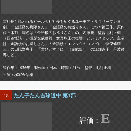
雷社長と謳われるビール会社社長をめぐるユーモア・サラリーマン喜
劇。「金語楼の兵隊さん」「金語楼のお巡りさん」につぐ第三作。原作
佐々木邦、脚色は「金語楼のお巡りさん」の川内康範、監督毛利正樹
（四谷怪談）、撮影友成達雄（女真珠王の復讐）というスタッフ。主演
は「金語楼のお巡りさん」の金語楼・エンタツのコンビに「快傑修羅
王」の日比野恵子、「君ひとすじに （完結篇）」の江畑絢子、丹波哲
郎など。
製作年
1956年
製作国
日本
時間
81分
監督
毛利正樹
主演
柳家金語楼
たん子たん吉珍道中 第1部
18
E