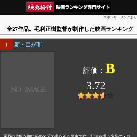
スポンサーリンクあり
全27作品。毛利正樹監督が制作した映画ランキング
新・己が罪
1
B
3.72
屈辱の傷痕を胸に秘めて茨の道を辿る薄幸の女、紅涙を誘う哀切のメロ