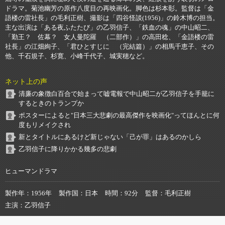
ドラマ。菊池幽芳の原作八度目の再映画化。脚色は杉本彰。監督は「金
語楼の雷社長」の毛利正樹、撮影は「四谷怪談(1956)」の鈴木博の担当。
主な出演は「ある夜ふたたび」の乙羽信子、「鉄血の魂」の中山昭二、
「勤王？ 佐幕？ 女人曼陀羅 （二部作）」の高田稔、「金語楼の雷
社長」の江畑絢子、「君ひとすじに （完結篇）」の相馬千恵子、その
他、千石規子、杉寛、小峰千代子、城実穂など。
ネット上の声
清廉の象徴白百合で始まって嘘電報で中山昭二が乙羽信子を手籠に
するときのトランプか
ポスターによると"日本三大悲劇の最高傑作を映画化"ってほんとに何
度もリメイクされ
新とタイトルにあるけど新じゃない「己が罪」はあるのかしら
乙羽信子に降りかかる幾多の悲劇
ヒューマンドラマ
製作年
1956年
製作国
日本
時間
92分
監督
毛利正樹
主演
乙羽信子