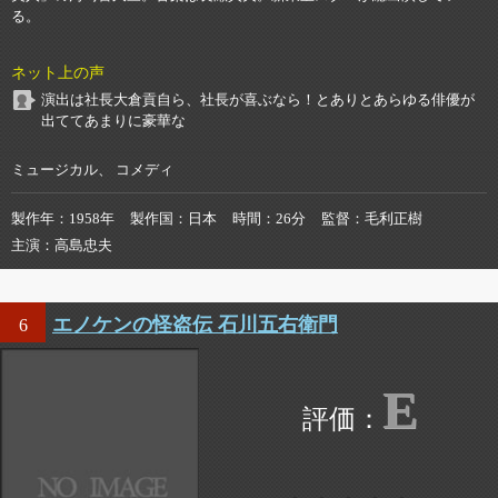
る。
ネット上の声
演出は社長大倉貢自ら、社長が喜ぶなら！とありとあらゆる俳優が
出ててあまりに豪華な
ミュージカル、 コメディ
製作年
1958年
製作国
日本
時間
26分
監督
毛利正樹
主演
高島忠夫
エノケンの怪盗伝 石川五右衛門
6
E