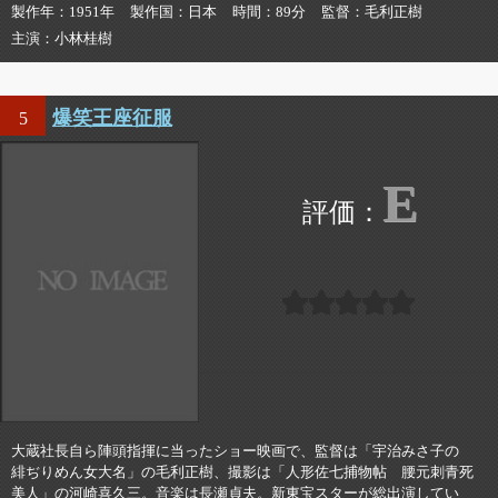
製作年
1951年
製作国
日本
時間
89分
監督
毛利正樹
主演
小林桂樹
爆笑王座征服
5
E
大蔵社長自ら陣頭指揮に当ったショー映画で、監督は「宇治みさ子の
緋ぢりめん女大名」の毛利正樹、撮影は「人形佐七捕物帖 腰元刺青死
美人」の河崎喜久三。音楽は長瀬貞夫。新東宝スターが総出演してい