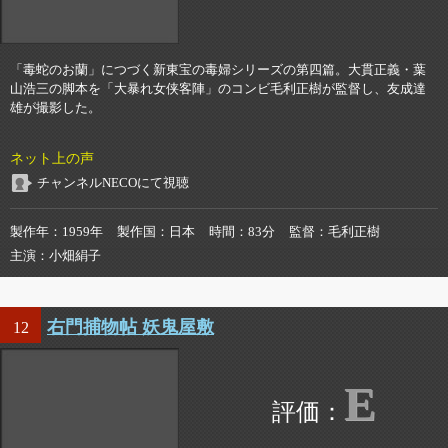
「毒蛇のお蘭」につづく新東宝の毒婦シリーズの第四篇。大貫正義・葉
山浩三の脚本を「大暴れ女侠客陣」のコンビ毛利正樹が監督し、友成達
雄が撮影した。
ネット上の声
チャンネルNECOにて視聴
製作年
1959年
製作国
日本
時間
83分
監督
毛利正樹
主演
小畑絹子
右門捕物帖 妖鬼屋敷
12
E