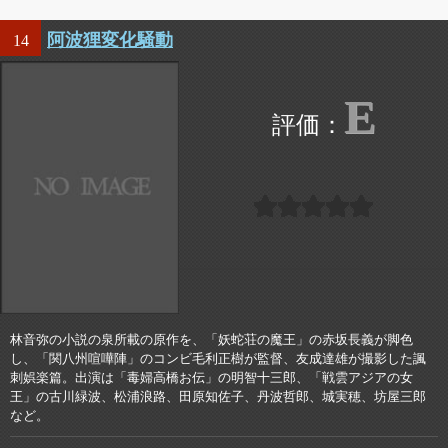
阿波狸変化騒動
14
E
林音弥の小説の泉所載の原作を、「妖蛇荘の魔王」の赤坂長義が脚色
し、「関八州喧嘩陣」のコンビ毛利正樹が監督、友成達雄が撮影した諷
刺娯楽篇。出演は「毒婦高橋お伝」の明智十三郎、「戦雲アジアの女
王」の古川緑波、松浦浪路、田原知佐子、丹波哲郎、城実穂、坊屋三郎
など。