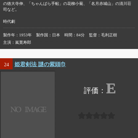
の徳大寺伸、「ちゃんばら手帖」の花柳小菊、「名月赤城山」の清川荘
司など。
時代劇
製作年
1953年
製作国
日本
時間
84分
監督
毛利正樹
主演
嵐寛寿郎
姫君剣法 謎の紫頭巾
24
E