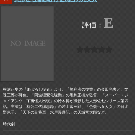
E
横溝正史の『まぼろし役者』より、「勝利者の復讐」の金田光夫と、文
珠三郎が脚色、「阿波狸変化騒動」の毛利正樹が監督、「スーパー・ジ
ャイアンツ 宇宙怪人出現」の鈴木博が撮影した人形佐七シリーズ第四
話。主演は「楠公二代誠忠録」の若山富三郎、「色競べ五人女」の日比
野恵子、「天下の副将軍 水戸漫遊記」の天城竜太郎など。
時代劇