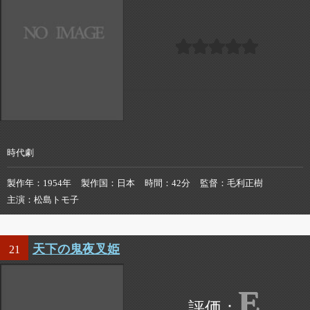
時代劇
製作年
1954年
製作国
日本
時間
42分
監督
毛利正樹
主演
松島トモ子
天下の鬼夜叉姫
21
E