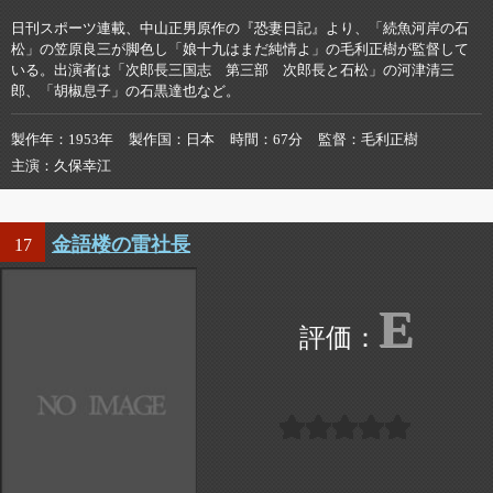
日刊スポーツ連載、中山正男原作の『恐妻日記』より、「続魚河岸の石
松」の笠原良三が脚色し「娘十九はまだ純情よ」の毛利正樹が監督して
いる。出演者は「次郎長三国志 第三部 次郎長と石松」の河津清三
郎、「胡椒息子」の石黒達也など。
製作年
1953年
製作国
日本
時間
67分
監督
毛利正樹
主演
久保幸江
金語楼の雷社長
17
E