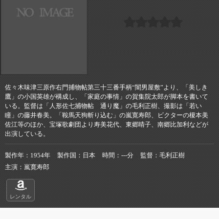
佐々木味津三原作右門捕物帖第三十三番手柄“闇男屋敷”より、「美しき
鷹」の小国英雄が構成し、「家庭の事情」の賀集院太郎が脚本を書いて
いる。監督は「人形佐七捕物帖 通り魔」の毛利正樹、撮影は「若い
瞳」の藤井春美。「鞍馬天狗斬り込む」の嵐寛寿郎、ビクターの榎本美
佐江等のほか、宝塚歌劇団より寿美花代、東郷晴子、南郷比加利などが
出演している。
製作年
1954年
製作国
日本
時間
---分
監督
毛利正樹
主演
嵐寛寿郎
レンタル