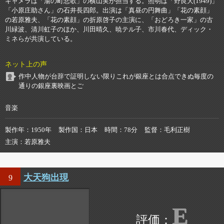
キャメラは「湯の町悲歌」の横山実が担当する。照明は「野良犬(1949)」
「小原庄助さん」の石井長四郎。出演は「真昼の円舞曲」「花の素顔」
の若原雅夫、「花の素顔」の折原啓子の主演に、「おどろき一家」の古
川緑波、清川虹子のほか、川田晴久、暁テル子、市川春代、ディック・
ミネらが共演している。
ネット上の声
作中人物が台辞で証明しない限りこれが銀座とは合点できぬ毎度の
通りの銀座裏映画とご
音楽
製作年
1950年
製作国
日本
時間
78分
監督
毛利正樹
主演
若原雅夫
大天狗出現
9
E