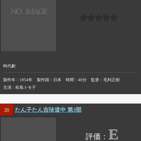
時代劇
製作年
1954年
製作国
日本
時間
40分
監督
毛利正樹
主演
松島トモ子
たん子たん吉珍道中 第3部
20
E