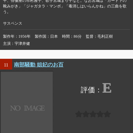
平、俳優座の市村雅子、歌手宮城まり子など。なお宮城は「ガード下の
靴みがき」「ジャガタラ・マンボ」「毒消しはいらんかね」の三曲を歌
う。
サスペンス
製作年
1956年
製作国
日本
時間
86分
監督
毛利正樹
主演
宇津井健
南部騒動 姐妃のお百
11
E