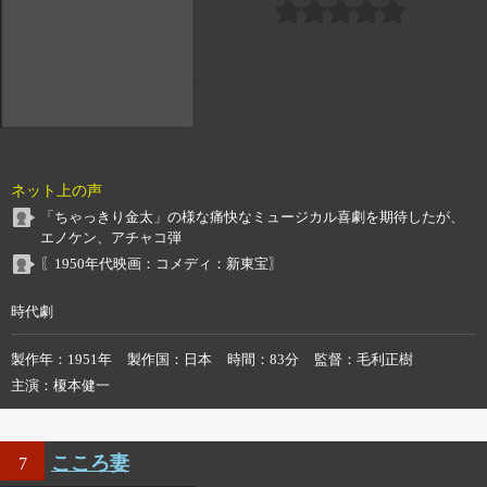
ネット上の声
「ちゃっきり金太」の様な痛快なミュージカル喜劇を期待したが、
エノケン、アチャコ弾
〖1950年代映画：コメディ：新東宝〗
時代劇
製作年
1951年
製作国
日本
時間
83分
監督
毛利正樹
主演
榎本健一
こころ妻
7