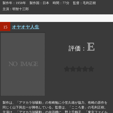
製作年
1958年
製作国
日本
時間
77分
監督
毛利正樹
主演
明智十三郎
オヤオヤ人生
15
E
製作は、「アマカラ珍騒動」の有崎勉に小笠久雄が協力、有崎の原作を
同じく山下與志一が脚色している。監督は、「こころ妻」の毛利正樹。
主演は、「アマカラ珍騒動」の金語樓に、野上千鶴子、「東京ファイル