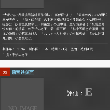
“大衆小説”所載浜田裕輔原作“謎の白狐仮面”より、「鉄血の魂」の内田弘
三が脚色し、「新・己が罪」の毛利正樹が監督する遠山金さん捕物帖。
撮影は「妖雲里見快挙伝・前後篇」の山中晋。主な出演者は「妖雲里見
快挙伝・前後篇」の宇治みさ子、若山富三郎、「桂小五郎と近藤勇 竜
虎の決戦」の筑紫あけみ、「おしゃべり社長」の本郷秀雄、ほかに阿部
九洲男、小倉繁など。
製作年
1957年
製作国
日本
時間
71分
監督
毛利正樹
主演
宇治みさ子
飛竜鉄仮面
25
E