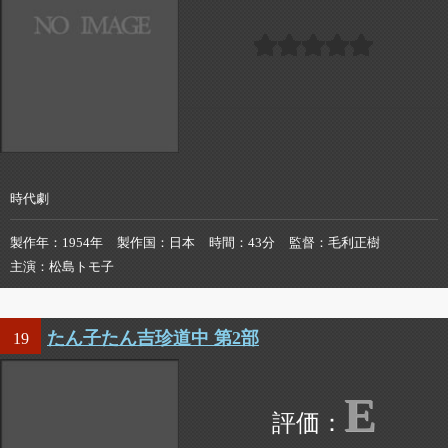
時代劇
製作年
1954年
製作国
日本
時間
43分
監督
毛利正樹
主演
松島トモ子
たん子たん吉珍道中 第2部
19
E