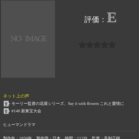
E
ネット上の声
モーリー監督の花屋シリーズ、Say it with flowers これと愛情に
#140 新東宝大会
ヒューマンドラマ
製作年
1950年
製作国
日本
時間
112分
監督
毛利正樹