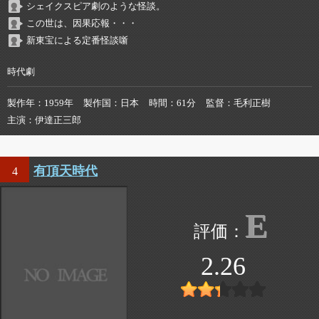
シェイクスピア劇のような怪談。
この世は、因果応報・・・
新東宝による定番怪談噺
時代劇
製作年
1959年
製作国
日本
時間
61分
監督
毛利正樹
主演
伊達正三郎
有頂天時代
4
E
2.26