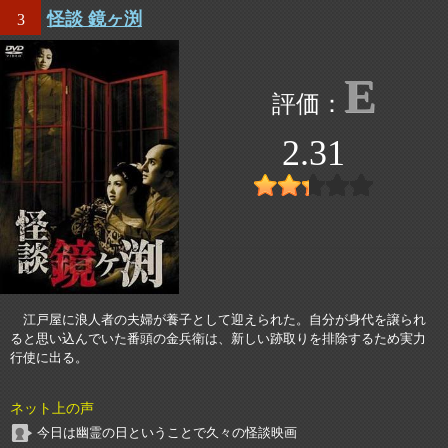
怪談 鏡ヶ渕
3
E
2.31
江戸屋に浪人者の夫婦が養子として迎えられた。自分が身代を譲られ
ると思い込んでいた番頭の金兵衛は、新しい跡取りを排除するため実力
行使に出る。
ネット上の声
今日は幽霊の日ということで久々の怪談映画