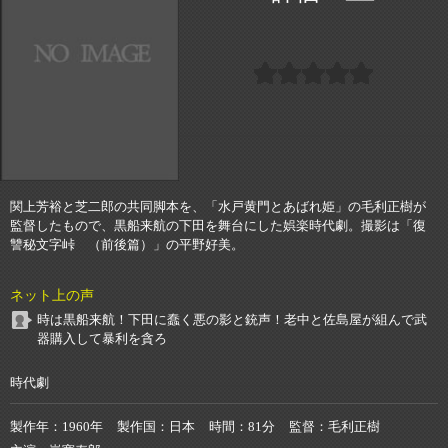
関上芳裕と芝二郎の共同脚本を、「水戸黄門とあばれ姫」の毛利正樹が
監督したもので、黒船来航の下田を舞台にした娯楽時代劇。撮影は「復
讐秘文字峠 （前後篇）」の平野好美。
ネット上の声
時は黒船来航！下田に蠢く悪の影と銃声！老中と佐島屋が組んで武
器購入して暴利を貪ろ
時代劇
製作年
1960年
製作国
日本
時間
81分
監督
毛利正樹