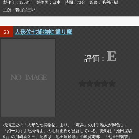
製作年
1958年
製作国
日本
時間
73分
監督
毛利正樹
主演
若山富三郎
人形佐七捕物帖 通り魔
23
E
横溝正史の「人形佐七捕物帖」より、「憲兵」の井手雅人が脚色し、
「娘十九はまだ純情よ」の毛利正樹が監督している。撮影は「池田屋騒
動」の河崎喜久三。配役は「池田屋騒動」の嵐寛寿郎、「七番街襲撃」