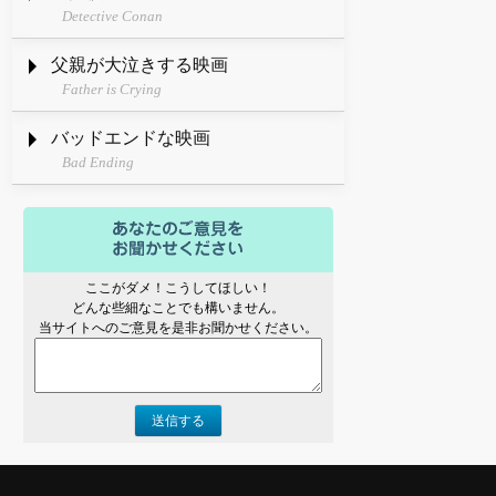
Detective Conan
父親が大泣きする映画
Father is Crying
バッドエンドな映画
Bad Ending
ここがダメ！こうしてほしい！
どんな些細なことでも構いません。
当サイトへのご意見を是非お聞かせください。
送信する