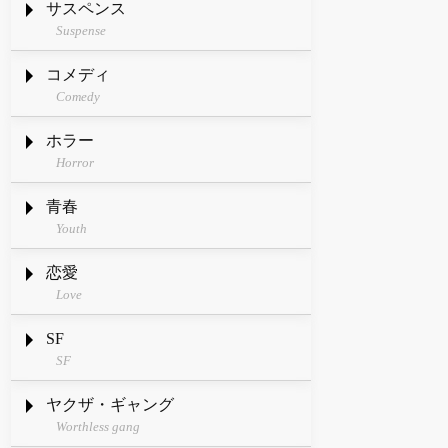
サスペンス
Suspense
コメディ
Comedy
ホラー
Horror
青春
Youth
恋愛
Love
SF
SF
ヤクザ・ギャング
Worthless gang