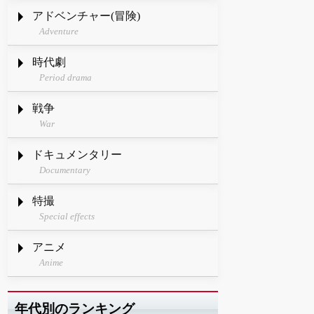
アドベンチャー(冒険)
Adventure
時代劇
Period drama
戦争
War
ドキュメンタリー
Documentary
特撮
Special effects
アニメ
Anime
年代別のランキング