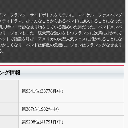
アン、フランク・サイドボトムをモデルに、マイケル・ファスベンダ
メディドラマ。ひょんなことからあるバンドに加入することになった
四六時中、奇妙な被り物をしている謎めいた男だった。バンドメンバ
おり、ジョンもまた、破天荒な魅力をもつフランクに次第にひかれて
ネットで話題を呼び、アメリカの大型人気フェスに招かれることにな
おかしくなり、バンドは解散の危機に。ジョンはフランクがなぜ被り
る。
キング情報
第9341位(33778件中)
第387位(1982件中)
第9298位(41791件中)