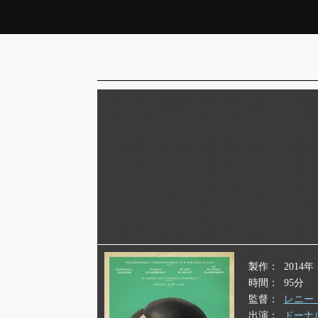
製作
2014
時間
95分
監督
レニー
出演
ドーナ