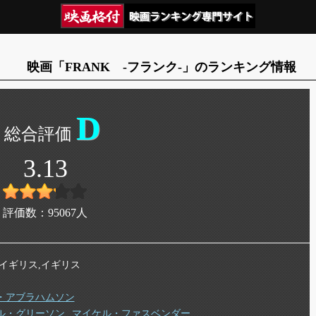
映画「FRANK -フランク-」のランキング情報
D
3.13
評価数：
95067
人
年 イギリス,イギリス
・アブラハムソン
ル・グリーソン
マイケル・ファスベンダー