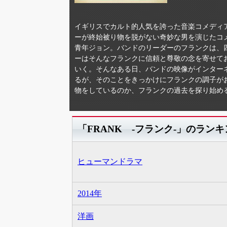
イギリスでカルト的人気を誇った音楽コメディ
ーが終始被り物を脱がない奇妙な男を演じたコ
青年ジョン。バンドのリーダーのフランクは、
ーはそんなフランクに信頼と尊敬の念を寄せて
いく。そんなある日、バンドの映像がインター
るが、そのことをきっかけにフランクの調子が
物をしているのか、フランクの過去を探り始め
「FRANK -フランク-」のラン
ヒューマンドラマ
2014年
洋画