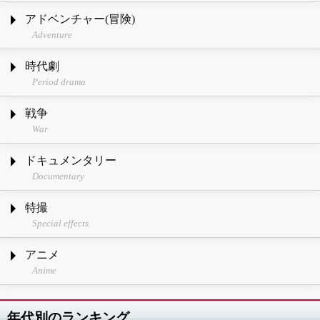
アドベンチャー(冒険)
Adventure
時代劇
Period drama
戦争
War
ドキュメンタリー
Documentary
特撮
Special effects
アニメ
Anime
年代別のランキング