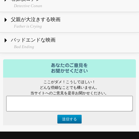
Detective Conan
父親が大泣きする映画
Father is Crying
バッドエンドな映画
Bad Ending
ここがダメ！こうしてほしい！
どんな些細なことでも構いません。
当サイトへのご意見を是非お聞かせください。
送信する