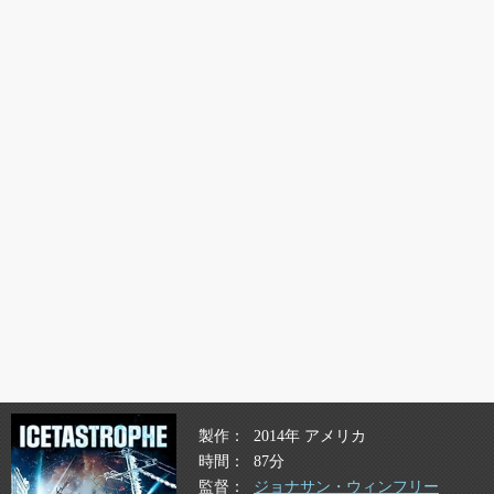
製作
2014年 アメリカ
時間
87分
監督
ジョナサン・ウィンフリー