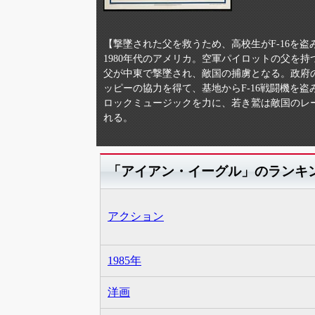
【撃墜された父を救うため、高校生がF-16を
1980年代のアメリカ。空軍パイロットの父を
父が中東で撃墜され、敵国の捕虜となる。政府
ッピーの協力を得て、基地からF-16戦闘機を
ロックミュージックを力に、若き鷲は敵国のレ
れる。
「アイアン・イーグル」のランキ
アクション
1985年
洋画