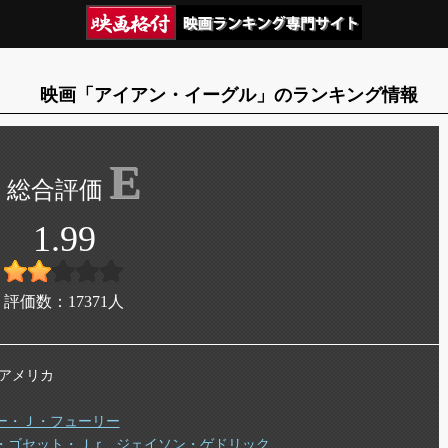
映画「アイアン・イーグル」のランキング情報
E
1.99
評価数：
17371
人
年 アメリカ
ー・Ｊ・フューリー
・ゴセット・Ｊｒ
ジェイソン・ゲドリック