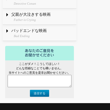
Detective Conan
父親が大泣きする映画
Father is Crying
バッドエンドな映画
Bad Ending
ここがダメ！こうしてほしい！
どんな些細なことでも構いません。
当サイトへのご意見を是非お聞かせください。
送信する