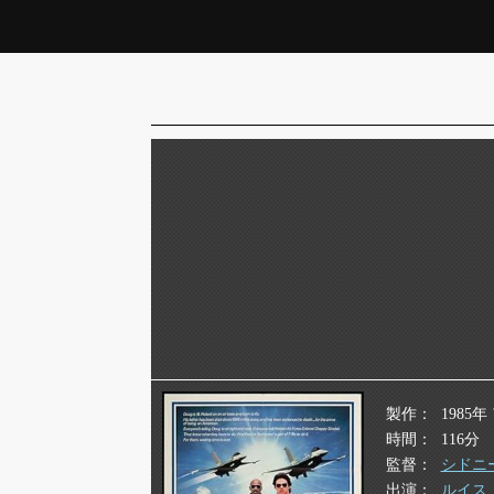
製作
1985
時間
116分
監督
シドニ
出演
ルイス