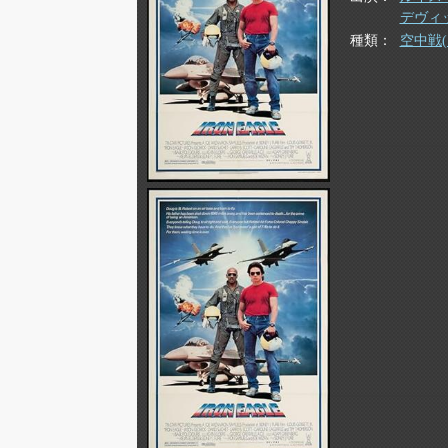
デヴィ
種類
空中戦