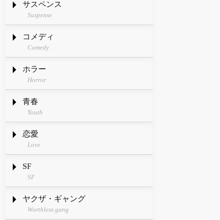
サスペンス
Suspense
コメディ
Comedy
ホラー
Horror
青春
Youth
恋愛
Love
SF
SF
ヤクザ・ギャング
Worthless gang