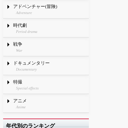
アドベンチャー(冒険)
Adventure
時代劇
Period drama
戦争
War
ドキュメンタリー
Documentary
特撮
Special effects
アニメ
Anime
年代別のランキング