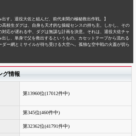
盗み出す。退役大佐と組んだ、前代未聞の極秘救出作戦。】
持つ高校生ダグは、自身も天才的な操縦センスの持ち主。しかし、その
の対応が遅れる中、ダグは無謀な計画を決意。それは、退役大佐チャ
盗み出し、単身で父を救出するというもの。カセットテープから流れる
ーダー網とミサイルが待ち受ける大空へ。孤独な空中戦の火蓋が切ら
ング情報
第13960位(17012件中)
第345位(460件中)
第32362位(41791件中)