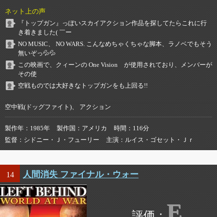
ネット上の声
『トップガン』っぽいスカイアクション作品を探してたらこれに行
き着きました( ￣ー
NO MUSIC、 NO WARS. こんなめちゃくちゃな脚本、ラノベでもそう
無いぞっ💦💦
この映画で、クィーンの One Vision が使用されており、メンバーが
その使
空戦ものでは大好きなトップガンをも上回る!!
空中戦(ドッグファイト)、 アクション
製作年
1985年
製作国
アメリカ
時間
116分
監督
シドニー・Ｊ・フューリー
主演
ルイス・ゴセット・Ｊｒ
人間消失 ファイナル・ウォー
14
E