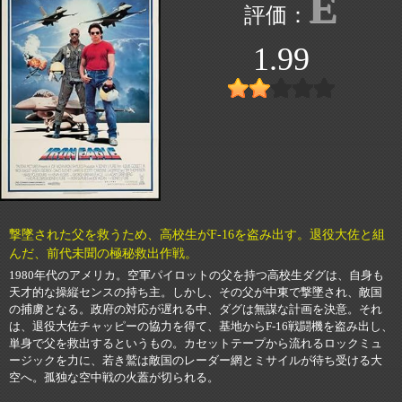
E
1.99
撃墜された父を救うため、高校生がF-16を盗み出す。退役大佐と組
んだ、前代未聞の極秘救出作戦。
1980年代のアメリカ。空軍パイロットの父を持つ高校生ダグは、自身も
天才的な操縦センスの持ち主。しかし、その父が中東で撃墜され、敵国
の捕虜となる。政府の対応が遅れる中、ダグは無謀な計画を決意。それ
は、退役大佐チャッピーの協力を得て、基地からF-16戦闘機を盗み出し、
単身で父を救出するというもの。カセットテープから流れるロックミュ
ージックを力に、若き鷲は敵国のレーダー網とミサイルが待ち受ける大
空へ。孤独な空中戦の火蓋が切られる。