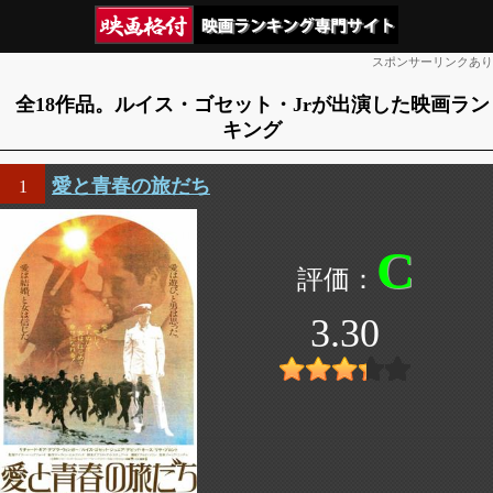
スポンサーリンクあり
全18作品。ルイス・ゴセット・Jrが出演した映画ラン
キング
愛と青春の旅だち
1
C
3.30