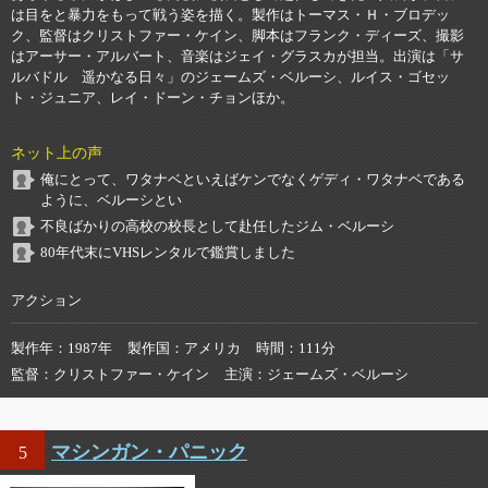
は目をと暴力をもって戦う姿を描く。製作はトーマス・Ｈ・ブロデッ
ク、監督はクリストファー・ケイン、脚本はフランク・ディーズ、撮影
はアーサー・アルバート、音楽はジェイ・グラスカが担当。出演は「サ
ルバドル 遥かなる日々」のジェームズ・ベルーシ、ルイス・ゴセッ
ト・ジュニア、レイ・ドーン・チョンほか。
ネット上の声
俺にとって、ワタナベといえばケンでなくゲディ・ワタナベである
ように、ベルーシとい
不良ばかりの高校の校長として赴任したジム・ベルーシ
80年代末にVHSレンタルで鑑賞しました
アクション
製作年
1987年
製作国
アメリカ
時間
111分
監督
クリストファー・ケイン
主演
ジェームズ・ベルーシ
マシンガン・パニック
5