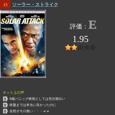
ソーラー・ストライク
15
E
1.95
ネット上の声
B級パニック映画としては充分面白い
終盤までは本当に良かったのに
全然オモロ無い・・・ｗｗ