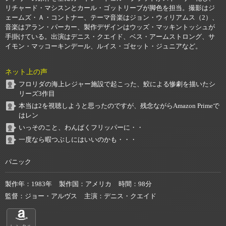
リチャード・マシスンとカール・ゴットリーブが脚色を担当。撮影はジ
ェームズ・Ａ・コントナー、テーマ音楽はジョン・ウィリアムス（2）、
音楽はアラン・パーカー、製作デザインはウッズ・マッキントッシュが
手掛けている。出演はデニス・クエイド、ベス・アームストロング、サ
イモン・マッコーキンデール、ルイス・ゴセット・ジュニアなど。
ネット上の声
フロリダの海上レジャー施設で起こった、鮫による惨劇を描いたシ
リーズ3作目
本当は2を視聴しようと思ったのですが、残念ながらAmazon Primeで
はレン
いっそのこと、わんぱくフリッパーに・・
一度なら暇つぶしにはいいのかも・・・
パニック
製作年
1983年
製作国
アメリカ
時間
98分
監督
ジョー・アルヴス
主演
デニス・クエイド