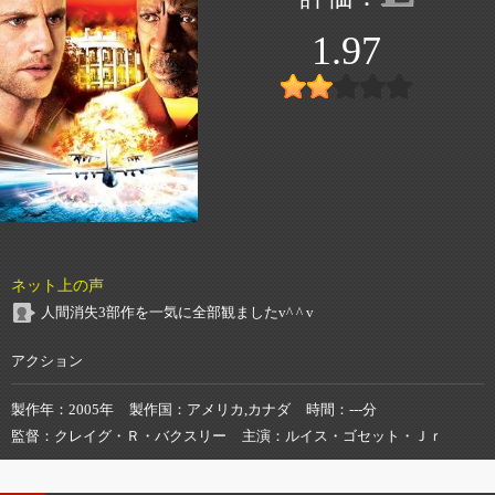
1.97
ネット上の声
人間消失3部作を一気に全部観ましたv^ ^ v
アクション
製作年
2005年
製作国
アメリカ,カナダ
時間
---分
監督
クレイグ・Ｒ・バクスリー
主演
ルイス・ゴセット・Ｊｒ