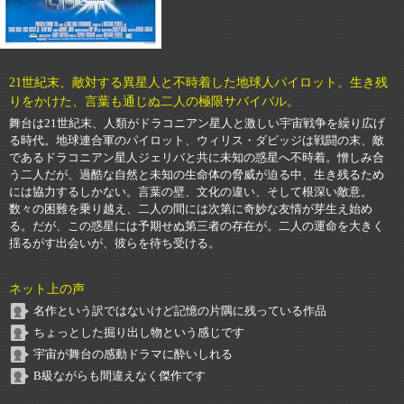
21世紀末、敵対する異星人と不時着した地球人パイロット。生き残
りをかけた、言葉も通じぬ二人の極限サバイバル。
舞台は21世紀末、人類がドラコニアン星人と激しい宇宙戦争を繰り広げ
る時代。地球連合軍のパイロット、ウィリス・ダビッジは戦闘の末、敵
であるドラコニアン星人ジェリバと共に未知の惑星へ不時着。憎しみ合
う二人だが、過酷な自然と未知の生命体の脅威が迫る中、生き残るため
には協力するしかない。言葉の壁、文化の違い、そして根深い敵意。
数々の困難を乗り越え、二人の間には次第に奇妙な友情が芽生え始め
る。だが、この惑星には予期せぬ第三者の存在が。二人の運命を大きく
揺るがす出会いが、彼らを待ち受ける。
ネット上の声
名作という訳ではないけど記憶の片隅に残っている作品
ちょっとした掘り出し物という感じです
宇宙が舞台の感動ドラマに酔いしれる
B級ながらも間違えなく傑作です