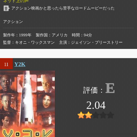
ネット上の声
アクション映画かと思ったら苦手なロードムービーだった
アクション
製作年
1999年
製作国
アメリカ
時間
94分
監督
キオニ・ワックスマン
主演
ジェイソン・プリーストリー
Y2K
11
E
2.04