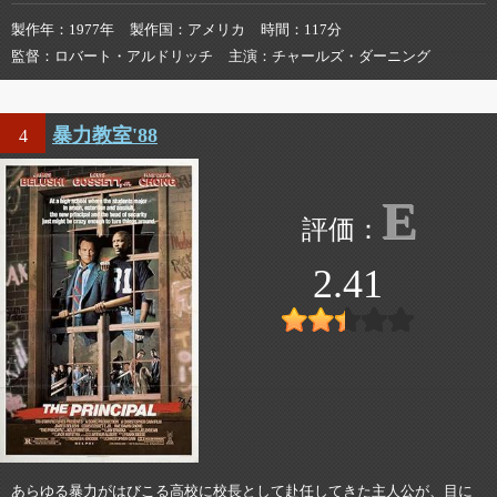
製作年
1977年
製作国
アメリカ
時間
117分
監督
ロバート・アルドリッチ
主演
チャールズ・ダーニング
暴力教室'88
4
E
2.41
あらゆる暴力がはびこる高校に校長として赴任してきた主人公が、目に