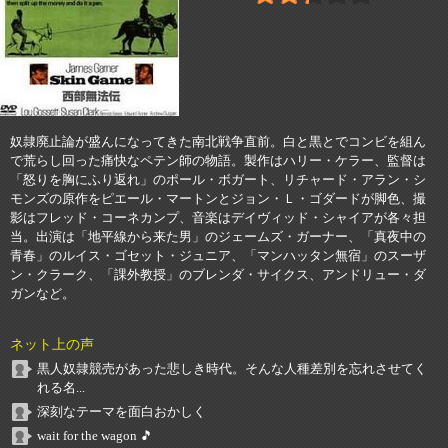
奴隷廃止論が盛んになってきた南北戦争直前。白と黒とでコンビを組ん
で荒らし回った痛快なペテン師の物語。製作はハリー・ケラー、監督は
「怒りを胸にふり返れ」のポール・ボガート、リチャード・アラン・シ
モンズの原作をピエール・マートンとジョン・Ｌ・ゴダードが脚色、撮
影はフレッド・コーネカンプ、音楽はデイヴィッド・シャイアが各々担
当。出演は「地平線から来た男」のジェームズ・ガーナー、「真夜中の
青春」のルイス・ゴセット・ジュニア、「マンハッタン無宿」のスーザ
ン・クラーク、「課外教授」のブレンダ・サイクス、アンドリュー・ダ
ガンなど。
ネット上の声
黒人奴隷競売があった悲しき時代。そんな人種差別を忘れさせてく
れる名...
深刻なテーマを面白おかしく
wait for the wagon 🎵