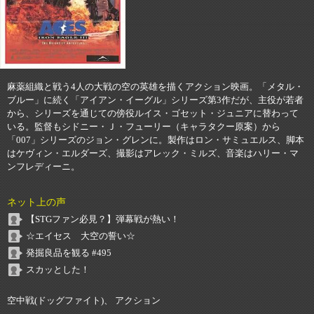
麻薬組織と戦う4人の大戦の空の英雄を描くアクション映画。「メタル・
ブルー」に続く「アイアン・イーグル」シリーズ第3作だが、主役が若者
から、シリーズを通じての傍役ルイス・ゴセット・ジュニアに替わって
いる。監督もシドニー・Ｊ・フューリー（キャラタクー原案）から
「007」シリーズのジョン・グレンに。製作はロン・サミュエルス、脚本
はケヴィン・エルダーズ、撮影はアレック・ミルズ、音楽はハリー・マ
ンフレディーニ。
ネット上の声
【STGファン必見？】弾幕戦が熱い！
☆エイセス 大空の誓い☆
発掘良品を観る #495
スカッとした！
空中戦(ドッグファイト)、 アクション