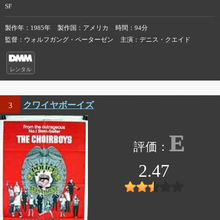
SF
製作年
1985年
製作国
アメリカ
時間
94分
監督
ウォルフガング・ペーターゼン
主演
デニス・クエイド
レンタル
クワイヤボーイズ
3
E
2.47