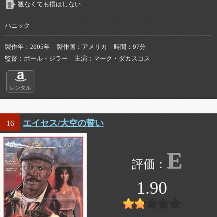
観なくても損はしない
パニック
製作年
2005年
製作国
アメリカ
時間
97分
監督
ポール・ジラー
主演
マーク・ダカスコス
レンタル
エイセス/大空の誓い
16
E
1.90