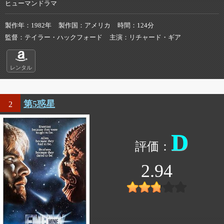
ヒューマンドラマ
製作年
1982年
製作国
アメリカ
時間
124分
監督
テイラー・ハックフォード
主演
リチャード・ギア
レンタル
第5惑星
2
D
2.94