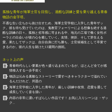
孤独な青年が海軍士官を目指し、過酷な訓練と愛を乗り越える青春
物語の金字塔。
不遇な生い立ちから抜け出すため、海軍士官学校に入学した青年ザッ
ク。彼を待ち受けていたのは、鬼教官フォーリーによる想像を絶する過
酷な訓練の日々。孤独と劣等感に苛まれる中、地元の工場で働く女性ポ
ーラとの出会いが彼の心を癒していく。友情、挫折、そして芽生える
愛。果たしてザックは、自分自身に打ち勝ち、士官候補生として卒業で
きるのか。彼の人生を賭けた13週間の挑戦。
ネット上の声
青春時代らしい要素が色々盛り込まれているが、ほとんど全てが感
情移入する一歩手前く
物語は沁みる素敵なストーリーで愛すべきキャラクターで溢れてい
るんだけれど、邦題の
海軍士官学校に入学した青年が、厳しい訓練や友情、恋愛を通して
成長していく姿を描い
内容の非常に濃いすばらしい作品です！ お気に入りシーンは ・ザッ
ク...