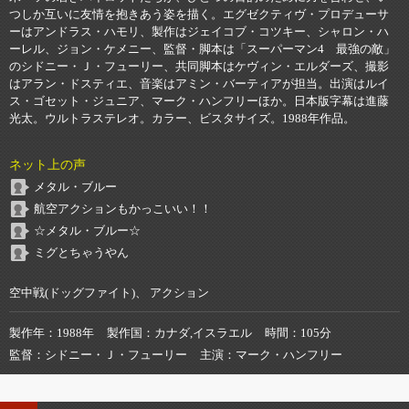
つしか互いに友情を抱きあう姿を描く。エグゼクティヴ・プロデューサ
ーはアンドラス・ハモリ、製作はジェイコブ・コツキー、シャロン・ハ
ーレル、ジョン・ケメニー、監督・脚本は「スーパーマン4 最強の敵」
のシドニー・Ｊ・フューリー、共同脚本はケヴィン・エルダーズ、撮影
はアラン・ドスティエ、音楽はアミン・バーティアが担当。出演はルイ
ス・ゴセット・ジュニア、マーク・ハンフリーほか。日本版字幕は進藤
光太。ウルトラステレオ。カラー、ビスタサイズ。1988年作品。
ネット上の声
メタル・ブルー
航空アクションもかっこいい！！
☆メタル・ブルー☆
ミグとちゃうやん
空中戦(ドッグファイト)、 アクション
製作年
1988年
製作国
カナダ,イスラエル
時間
105分
監督
シドニー・Ｊ・フューリー
主演
マーク・ハンフリー