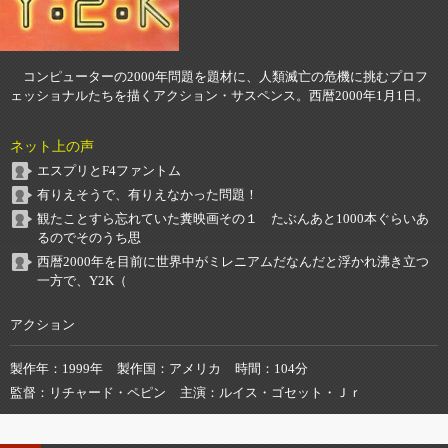
コンピューターの2000年問題を題材に、人類滅亡の危機に挑むプロフ
ェッショナルたちを描くアクション・サスペンス。西暦2000年1月1日。
ネット上の声
エスプリとF4ファントム
有りえそうで、有りえなかった問題！
観たことすら忘れていた糞映画その１ たぶんあと1000本ぐらいあ
るのでそのうち思
西暦2000年を目前に世界中がミレニアムだなんだと浮かれ沸き立つ
一方で、Y2K（
アクション
製作年
1999年
製作国
アメリカ
時間
104分
監督
リチャード・ペピン
主演
ルイス・ゴセット・Ｊｒ