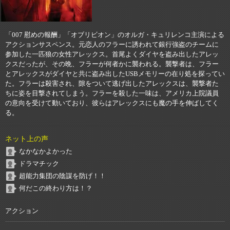
「007 慰めの報酬」「オブリビオン」のオルガ・キュリレンコ主演による
アクションサスペンス。元恋人のフラーに誘われて銀行強盗のチームに
参加した一匹狼の女性アレックス。首尾よくダイヤを盗み出したアレッ
クスだったが、その晩、フラーが何者かに襲われる。襲撃者は、フラー
とアレックスがダイヤと共に盗み出したUSBメモリーの在り処を探ってい
た。フラーは殺害され、隙をついて逃げ出したアレックスは、襲撃者た
ちに姿を目撃されてしまう。フラーを殺した一味は、アメリカ上院議員
の意向を受けて動いており、彼らはアレックスにも魔の手を伸ばしてく
る。
ネット上の声
なかなかよかった
ドラマチック
超能力集団の陰謀を防げ！！
何だこの終わり方は！？
アクション