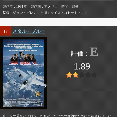
製作年
1991年
製作国
アメリカ
時間
99分
監督
ジョン・グレン
主演
ルイス・ゴセット・Ｊｒ
メタル・ブルー
17
E
1.89
米・ソの若きパイロットたちが、ひとつの目的のために力を合わせ、い