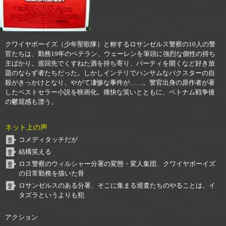
クワイヤボーイズ（少年聖歌隊）と称するロサンゼルス警察の10人の警
官たちは、勤務19年のベテラン、ウェーレンを筆頭に強烈な個性の持ち
主ばかり。巡回先でくすねた酒を持ち寄り、パーティを開くなど好き放
題のならず者たちだった。しかしインテリでハンサムなバクスターの自
殺がきっかけとなり、やがて凄惨な事件が……。警官出身の原作者が著
したベストセラー小説を映画化。痛快な笑いとともに、ベトナム戦争後
の鬱屈感も漂う。
ネット上の声
コメディタッチだが
結構笑える
ロス警察のウィルシャー分署の変態・変人集団、クワイヤボーイズ
の日常勤務を描いた骨
ロサンゼルスのある分署、そこに集まる巡査たちのやることは、イ
タズラというよりも犯
アクション