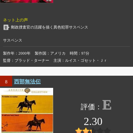
ネット上の声
郵政捜査官の活躍を描く異色犯罪サスペンス
サスペンス
製作年
2000年
製作国
アメリカ
時間
97分
監督
ブラッド・ターナー
主演
ルイス・ゴセット・Ｊｒ
西部無法伝
8
E
2.30