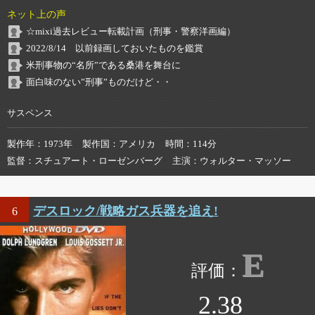
ネット上の声
☆mixi過去レビュー転載計画（刑事・警察洋画編）
2022/8/14 以前録画しておいたものを鑑賞
米刑事物の“名所”である桑港を舞台に
面白味のない”刑事”ものだけど・・
サスペンス
製作年
1973年
製作国
アメリカ
時間
114分
監督
スチュアート・ローゼンバーグ
主演
ウォルター・マッソー
デスロック/戦略ガス兵器を追え!
6
E
2.38