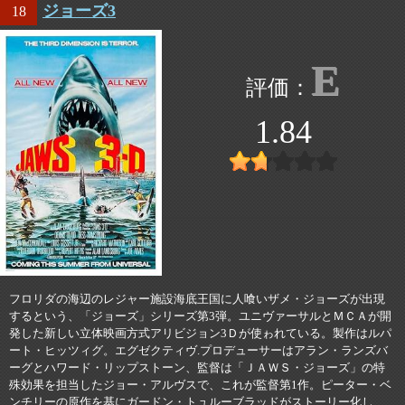
ジョーズ3
18
E
1.84
フロリダの海辺のレジャー施設海底王国に人喰いザメ・ジョーズが出現
するという、「ジョーズ」シリーズ第3弾。ユニヴァーサルとＭＣＡが開
発した新しい立体映画方式アリビジョン3Ｄが使ゎれている。製作はルパ
ート・ヒッツィグ。エグゼクティヴ.プロデューサーはアラン・ランズバ
ーグとハワード・リップストーン、監督は「ＪＡＷＳ・ジョーズ」の特
殊効果を担当したジョー・アルヴスで、これが監督第1作。ピーター・ベ
ンチリーの原作を基にガードン・トュルーブラッドがストーリー化し、