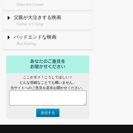
Detective Conan
父親が大泣きする映画
Father is Crying
バッドエンドな映画
Bad Ending
ここがダメ！こうしてほしい！
どんな些細なことでも構いません。
当サイトへのご意見を是非お聞かせください。
送信する