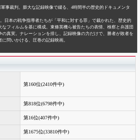
際軍事裁判。膨大な記録映像で綴る、4時間半の歴史的ドキュメンタ
判」。日本の戦争指導者たちが「平和に対する罪」で裁かれた、歴史的
大なフィルムを基に構成。東條英機ら被告たちの表情、検察と弁護団
争の真実。ナレーションを排し、記録映像の力だけで、勝者が敗者を
者に問いかける、圧巻の記録映画。
第160位(2410件中)
第818位(6798件中)
第16位(407件中)
第1675位(33810件中)