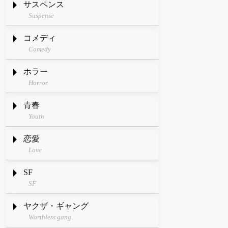
サスペンス
Suspense
コメディ
Comedy
ホラー
Horror
青春
Youth
恋愛
Love
SF
SF
ヤクザ・ギャング
Worthless gang