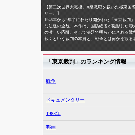
【第二次世界大戦後、A級戦犯を裁いた極東国
リー。】
1946年から2年半にわたり開かれた「東京裁
な法廷の全貌。本作は、国防総省が撮影した膨
の激しい応酬、そして法廷で明らかにされる戦
裁くという裁判の本質と、戦争とは何かを観る
「東京裁判」のランキング情報
戦争
ドキュメンタリー
1983年
邦画