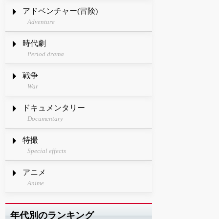
アドベンチャー(冒険)
Adventure
時代劇
Period drama
戦争
War
ドキュメンタリー
Documentary
特撮
Special effects
アニメ
Anime
年代別のランキング