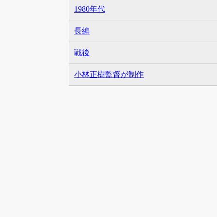
1980年代
長編
戦後
小林正樹監督が制作