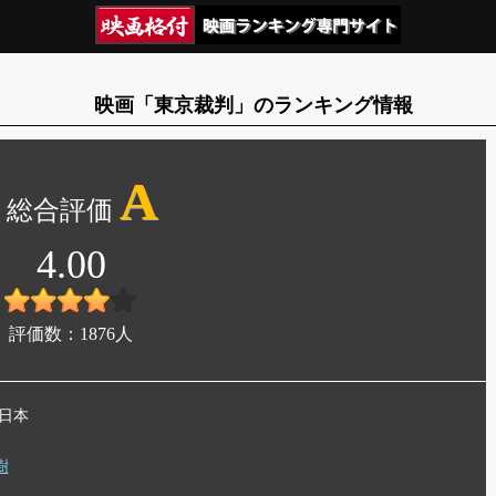
映画「東京裁判」のランキング情報
A
4.00
評価数：
1876
人
 日本
樹