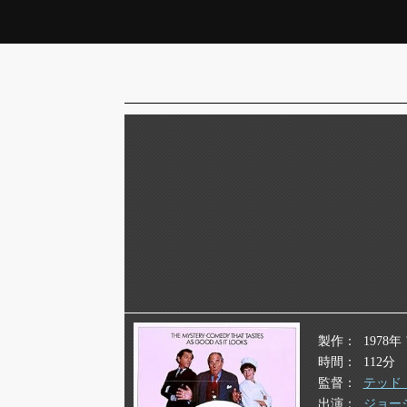
製作
1978
時間
112分
監督
テッド
出演
ジョー