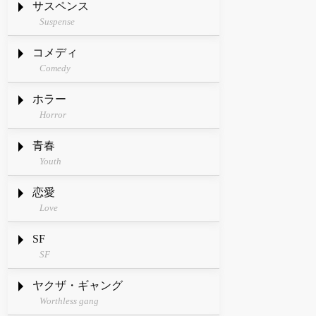
サスペンス
Suspense
コメディ
Comedy
ホラー
Horror
青春
Youth
恋愛
Love
SF
SF
ヤクザ・ギャング
Worthless gang