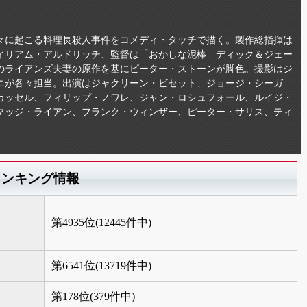
々に起こる料理長殺人事件をコメディ・タッチで描く。製作総指揮は
ィリアム・アルドリッチ、監督は「おかしな泥棒 ディック＆ジェー
のライアンズ夫妻の原作を基にピーター・ストーンが脚色。撮影はジ
ニが各々担当。出演はジャクリーン・ビセット、ジョージ・シーガ
カッセル、フィリップ・ノワレ、ジャン・ロシュフォール、ルイジ・
マッジ・ライアン、フランク・ウィンザー、ピーター・サリス、ティ
ランキング情報
第4935位(12445件中)
第6541位(13719件中)
第178位(379件中)