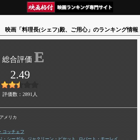
映画「料理長(シェフ)殿、ご用心」のランキング情報
E
2.49
評価数：
2891
人
年 アメリカ
・コッチェフ
ジ・シーガル
ジャクリーン・ビセット
ロバート・モーレイ