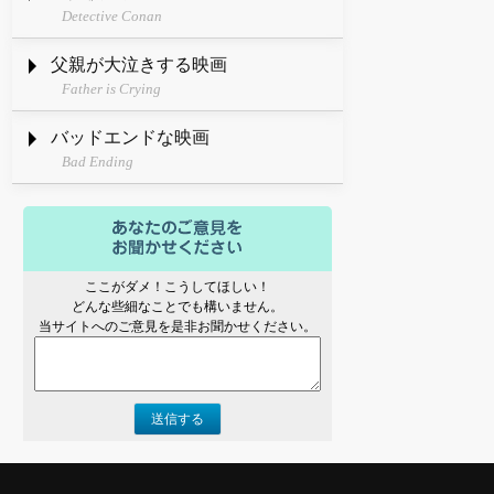
Detective Conan
父親が大泣きする映画
Father is Crying
バッドエンドな映画
Bad Ending
ここがダメ！こうしてほしい！
どんな些細なことでも構いません。
当サイトへのご意見を是非お聞かせください。
送信する