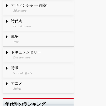
アドベンチャー(冒険)
Adventure
時代劇
Period drama
戦争
War
ドキュメンタリー
Documentary
特撮
Special effects
アニメ
Anime
年代別のランキング