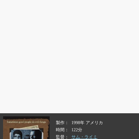
製作
1998年 アメリカ
時間
122分
監督
サム・ライミ