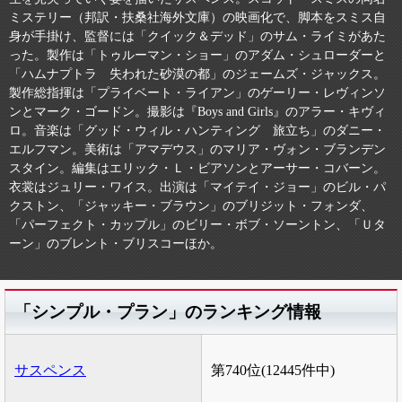
ミステリー（邦訳・扶桑社海外文庫）の映画化で、脚本をスミス自
身が手掛け、監督には「クイック＆デッド」のサム・ライミがあた
った。製作は「トゥルーマン・ショー」のアダム・シュローダーと
「ハムナプトラ 失われた砂漠の都」のジェームズ・ジャックス。
製作総指揮は「プライベート・ライアン」のゲーリー・レヴィンソ
ンとマーク・ゴードン。撮影は『Boys and Girls』のアラー・キヴィ
ロ。音楽は「グッド・ウィル・ハンティング 旅立ち」のダニー・
エルフマン。美術は「アマデウス」のマリア・ヴォン・ブランデン
スタイン。編集はエリック・Ｌ・ビアソンとアーサー・コバーン。
衣裳はジュリー・ワイス。出演は「マイテイ・ジョー」のビル・パ
クストン、「ジャッキー・ブラウン」のブリジット・フォンダ、
「パーフェクト・カップル」のビリー・ボブ・ソーントン、「Ｕタ
ーン」のブレント・ブリスコーほか。
「シンプル・プラン」のランキング情報
サスペンス
第740位(12445件中)