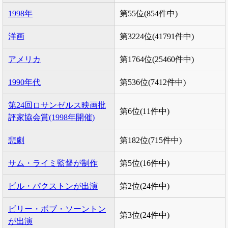
1998年
第55位(854件中)
洋画
第3224位(41791件中)
アメリカ
第1764位(25460件中)
1990年代
第536位(7412件中)
第24回ロサンゼルス映画批
第6位(11件中)
評家協会賞(1998年開催)
悲劇
第182位(715件中)
サム・ライミ監督が制作
第5位(16件中)
ビル・パクストンが出演
第2位(24件中)
ビリー・ボブ・ソーントン
第3位(24件中)
が出演