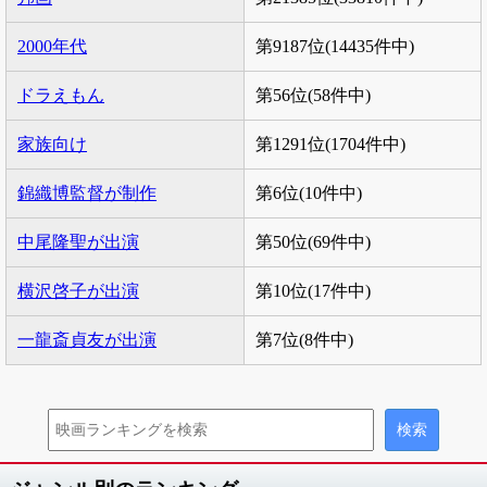
2000年代
第9187位(14435件中)
ドラえもん
第56位(58件中)
家族向け
第1291位(1704件中)
錦織博監督が制作
第6位(10件中)
中尾隆聖が出演
第50位(69件中)
横沢啓子が出演
第10位(17件中)
一龍斎貞友が出演
第7位(8件中)