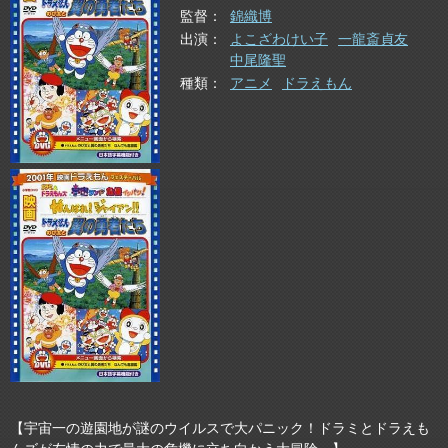
監督
錦織博
出演
よこざわけい子
一龍斎貞友
中尾隆聖
種類
アニメ
ドラえもん
【宇宙一の遊園地が謎のウイルスで大パニック！ドラミとドラえも