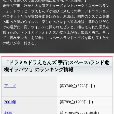
んズが友情の力で最大の危機に立ち向かう大冒険。】
未来の宇宙に浮かぶ大人気アミューズメントパーク「スペースラン
ド」。ドラミとドラえもんズが遊びに来たその時、アトラクション
やロボットたちが突如暴走を始める。原因は、園内のシステムを乗
っ取った謎のウイルス。楽しかったはずの遊園地は、危険な罠だら
けの場所に一変。ウイルスに操られたピノと、捕らえられた園長を
救うため、ドラミとドラえもんズが立ち上がる。知恵と勇気、そし
て「親友テレカ」を武器に、スペースランドの平和を取り戻すため
の戦いが今、始まる。
「ドラミ&ドラえもんズ 宇宙(スペース)ランド危
機イッパツ!」のランキング情報
アニメ
第3746位(5728件中)
2001年
第789位(1203件中)
邦画
第21385位(33810件中)