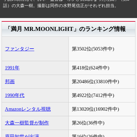
話）の大森一樹。撮影は同作の水野尾信正がそれぞれ担当。
「満月 MR.MOONLIGHT」のランキング情報
ファンタジー
第3502位(5053件中)
1991年
第418位(624件中)
邦画
第20486位(33810件中)
1990年代
第4922位(7412件中)
Amazonレンタル視聴
第13020位(16902件中)
大森一樹監督が制作
第26位(36件中)
原田知世が出演
第16位(26件中)