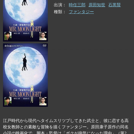
出演
時任三郎
原田知世
石黒賢
種類
ファンタジー
江戸時代から現代へタイムスリツプしてきた武士と、彼に恋する高
校女教師との素敵な冒険を描くファンタジー。原田康子原作の同名
小説の映画化で、脚本・監督は「ボクが病気になった理由」（第2