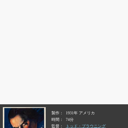
製作
1931年 アメリカ
時間
74分
監督
トッド・ブラウニング