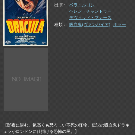
出演
ベラ・ルゴシ
ヘレン・チャンドラー
デヴィッド・マナーズ
種類
吸血鬼(ヴァンパイア)
ホラー
【闇夜に潜む、気高くも恐ろしい不死の怪物。伝説の吸血鬼ドラキ
ュラがロンドンに仕掛ける恐怖の罠。】