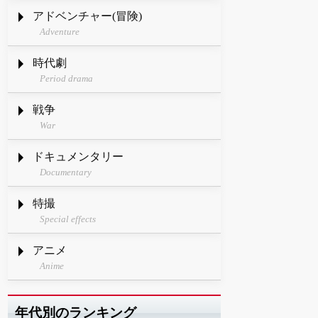
アドベンチャー(冒険)
Adventure
時代劇
Period drama
戦争
War
ドキュメンタリー
Documentary
特撮
Special effects
アニメ
Anime
年代別のランキング