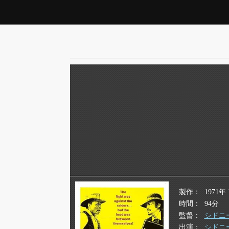
製作
1971
時間
94分
監督
シドニ
出演
シドニ