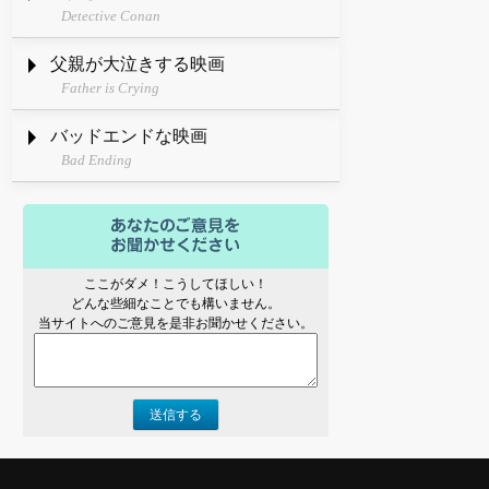
Detective Conan
父親が大泣きする映画
Father is Crying
バッドエンドな映画
Bad Ending
ここがダメ！こうしてほしい！
どんな些細なことでも構いません。
当サイトへのご意見を是非お聞かせください。
送信する