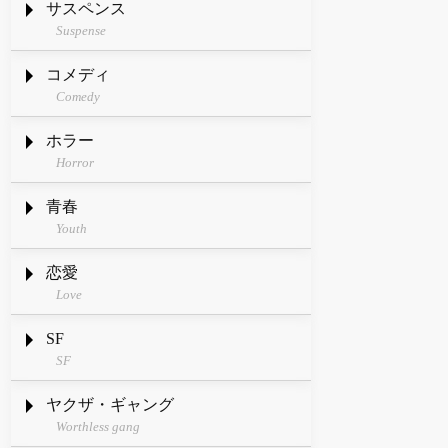
サスペンス
Suspense
コメディ
Comedy
ホラー
Horror
青春
Youth
恋愛
Love
SF
SF
ヤクザ・ギャング
Worthless gang