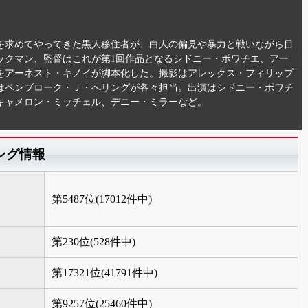
を求めてやってきた黒人移住者が、白人の偏見や暴力と戦いながら目
ックマン、監督はこれが第1回作品となるシドニー・ポワチエ、アー
をアーネスト・キノイが脚本化した。撮影はアレックス・フィリップ
はペンブローク・Ｊ・へリングが各々担当。出演はシドニー・ポワチ
キャメロン・ミッチェル、デニー・ミラーなど。
ング情報
第5487位(17012件中)
第230位(528件中)
第17321位(41791件中)
第9257位(25460件中)