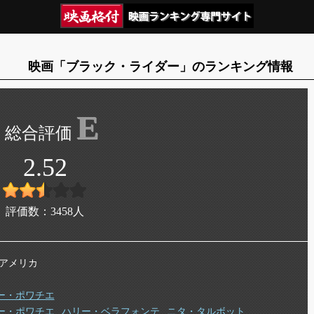
映画「ブラック・ライダー」のランキング情報
E
2.52
評価数：
3458
人
年 アメリカ
ー・ポワチエ
ー・ポワチエ
ハリー・ベラフォンテ
ニタ・タルボット