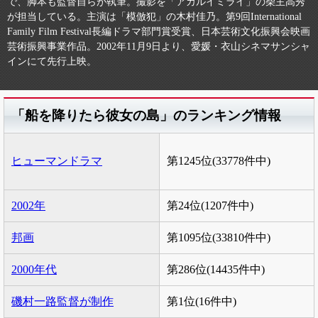
で、脚本も監督自らが執筆。撮影を「アカルイミライ」の柴主高秀
が担当している。主演は「模倣犯」の木村佳乃。第9回International
Family Film Festival長編ドラマ部門賞受賞、日本芸術文化振興会映画
芸術振興事業作品。2002年11月9日より、愛媛・衣山シネマサンシャ
インにて先行上映。
「船を降りたら彼女の島」のランキング情報
ヒューマンドラマ
第1245位(33778件中)
2002年
第24位(1207件中)
邦画
第1095位(33810件中)
2000年代
第286位(14435件中)
磯村一路監督が制作
第1位(16件中)