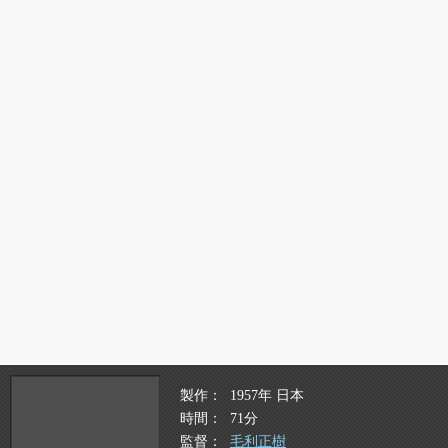
製作
1957年 日本
時間
71分
監督
毛利正樹