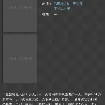
出演
和田桂之助
天知茂
宇治みさ子
種類
---
「毒婦夜嵐お絹と天人お玉」の共同脚本執筆者の一人、岡戸利秋の
脚本を「天下の鬼夜叉姫」の毛利正樹が監督、「新妻の実力行使」
の杉本正二郎が撮影した時代活劇。主演は「白蝋城の妖鬼」の和田