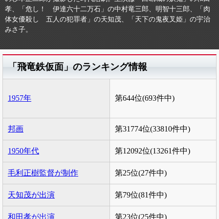
孝、「危し！ 伊達六十二万石」の中村竜三郎、明智十三郎、「肉
体女優殺し 五人の犯罪者」の天知茂、「天下の鬼夜叉姫」の宇治
みさ子。
「飛竜鉄仮面」のランキング情報
1957年
第644位(693件中)
邦画
第31774位(33810件中)
1950年代
第12092位(13261件中)
毛利正樹監督が制作
第25位(27件中)
天知茂が出演
第79位(81件中)
和田孝が出演
第23位(25件中)