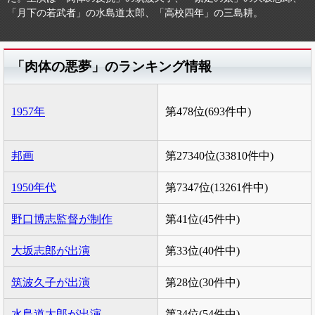
「月下の若武者」の水島道太郎、「高校四年」の三島耕。
「肉体の悪夢」のランキング情報
1957年
第478位(693件中)
邦画
第27340位(33810件中)
1950年代
第7347位(13261件中)
野口博志監督が制作
第41位(45件中)
大坂志郎が出演
第33位(40件中)
筑波久子が出演
第28位(30件中)
水島道太郎が出演
第34位(54件中)