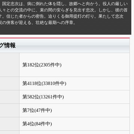
、国定忠次は、病に倒れた体を隠し、故郷へと向かう。役人の厳しい
人々との交流の中に、束の間の安らぎを見出す忠次。しかし、彼の首
す。信じた者からの密告。迫りくる御用提灯の灯り。果たして忠次
説の侠客が迎える、壮絶な最期への序章。
グ情報
第182位(2305件中)
第4118位(33810件中)
第582位(13261件中)
第7位(47件中)
第4位(84件中)