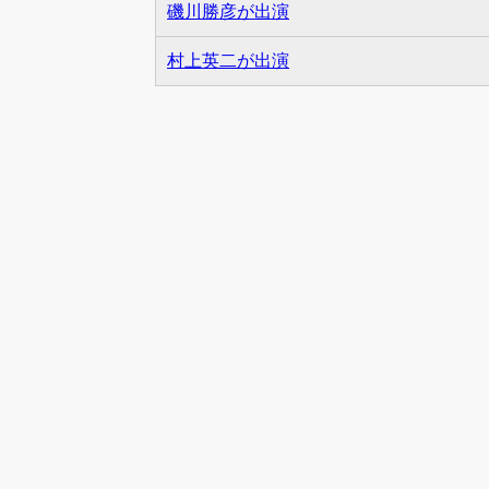
磯川勝彦が出演
村上英二が出演