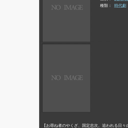
種類
時代劇
【お尋ね者のやくざ、国定忠次。追われる日々