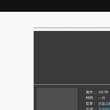
製作
1927年
時間
---分
監督
伊藤大
出演
大河内