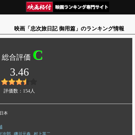
映画「忠次旅日記 御用篇」のランキング情報
C
3.46
評価数：
154
人
 日本
輔
伝次郎
磯川元春
村上英二