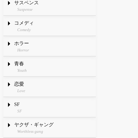
サスペンス
Suspense
コメディ
Comedy
ホラー
Horror
青春
Youth
恋愛
Love
SF
SF
ヤクザ・ギャング
Worthless gang