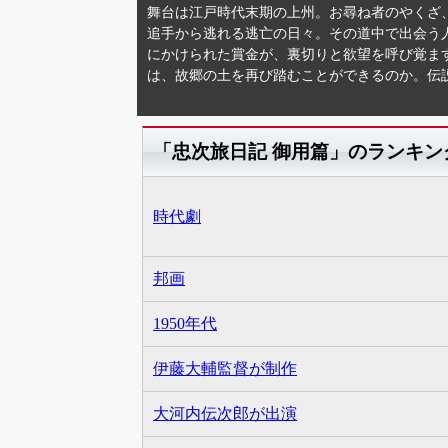
舞台は江戸時代末期の上州。お尋ね者のやくざ
追手から逃れる逃亡の日々。その道中で出会う
にかけられた賞金が、裏切りと欲望を呼び覚ま
は、故郷の土を再び踏むことができるのか。伝
「忠次旅日記 御用篇」のランキン
時代劇
邦画
1950年代
伊藤大輔監督が制作
大河内伝次郎が出演