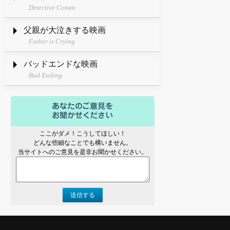
Detective Conan
父親が大泣きする映画
Father is Crying
バッドエンドな映画
Bad Ending
ここがダメ！こうしてほしい！
どんな些細なことでも構いません。
当サイトへのご意見を是非お聞かせください。
送信する