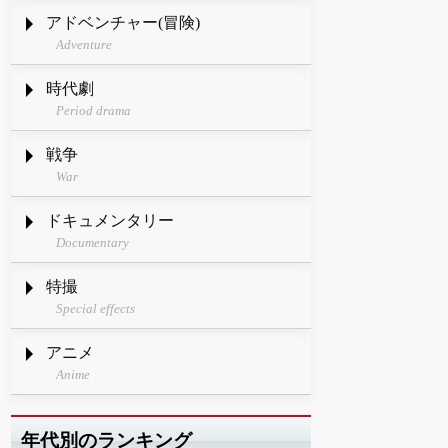
アドベンチャー(冒険)
Adventure
時代劇
Period drama
戦争
War
ドキュメンタリー
Documentary
特撮
Special effects
アニメ
Anime
年代別のランキング