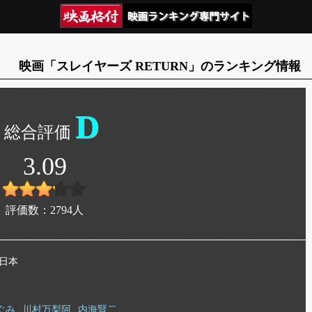
映画「スレイヤーズ RETURN」のランキング情報
D
3.09
評価数：
2794
人
 日本
ぐみ
川村万梨阿
内海賢二