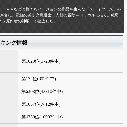
・ＯＶＡなどと様々なバージョンの作品を生んだ「スレイヤーズ」の
を舞台に、最強の美少女魔道士二人組の冒険をコミカルに描く。総監
本を原作者の神坂一が担当した。
ンキング情報
第1620位(5728件中)
第172位(802件中)
第6303位(33810件中)
第1657位(7412件中)
第4338位(16902件中)