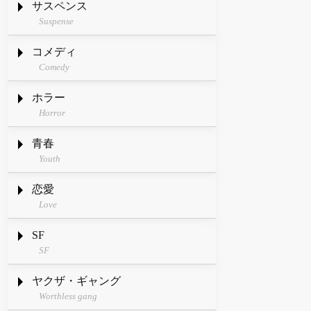
サスペンス
Suspense
コメディ
Comedy
ホラー
Horror
青春
Youth
恋愛
Love
SF
SF
ヤクザ・ギャング
Worthless gang