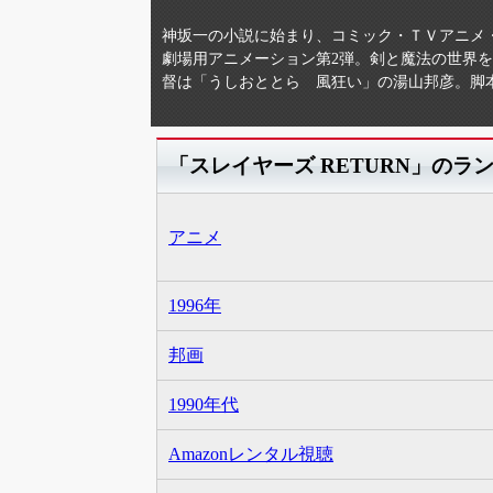
神坂一の小説に始まり、コミック・ＴＶアニメ
劇場用アニメーション第2弾。剣と魔法の世界
督は「うしおととら 風狂い」の湯山邦彦。脚
「スレイヤーズ RETURN」のラ
アニメ
1996年
邦画
1990年代
Amazonレンタル視聴