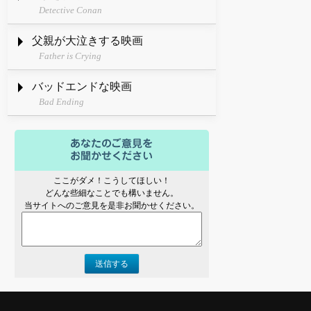
Detective Conan
父親が大泣きする映画
Father is Crying
バッドエンドな映画
Bad Ending
ここがダメ！こうしてほしい！
どんな些細なことでも構いません。
当サイトへのご意見を是非お聞かせください。
送信する