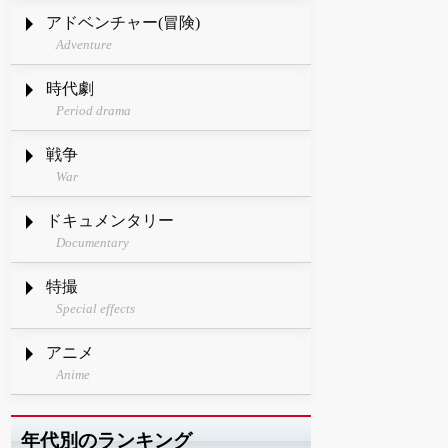
アドベンチャー(冒険)
Adventure
時代劇
Period drama
戦争
War
ドキュメンタリー
Documentary
特撮
Special effects
アニメ
Anime
年代別のランキング