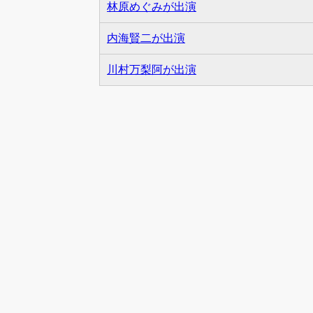
林原めぐみが出演
内海賢二が出演
川村万梨阿が出演