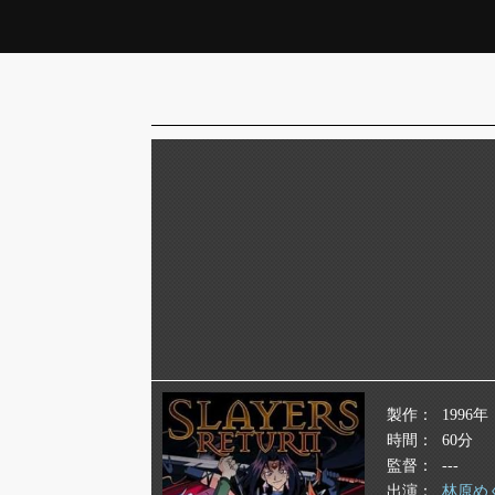
製作
1996年
時間
60分
監督
---
出演
林原め