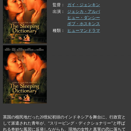
監督
ガイ・ジェンキン
出演
ジェシカ・アルバ
ヒュー・ダンシー
ボブ・ホスキンス
種類
ヒューマンドラマ
英国の植民地だった20世紀初頭のインドネシアを舞台に、行政官と
して派遣された青年が、“スリーピング・ディクショナリー”と呼ば
れる奇妙な風習に反発しながらも、現地の女性と真実の恋に落ちて