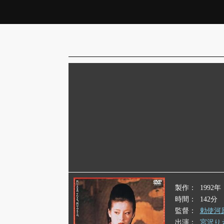
製作
1992年
時間
142分
監督
勅使河
出演
宮沢り