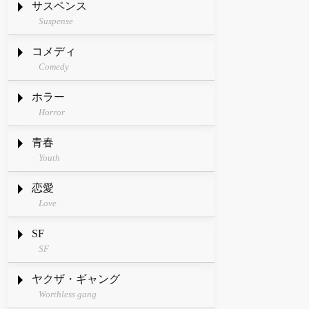
サスペンス
Suspense
コメディ
Comedy
ホラー
Horror
青春
Youth
恋愛
Love
SF
SF
ヤクザ・ギャング
Worthless gang