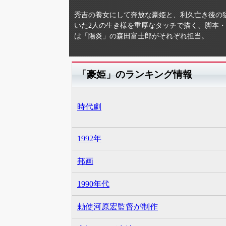
秀吉の養女にして奔放な豪姫と、利久亡き後の
いた2人の生き様を重厚なタッチで描く、脚本
は「陽炎」の森田富士郎がそれぞれ担当。
「豪姫」のランキング情報
時代劇
1992年
邦画
1990年代
勅使河原宏監督が制作