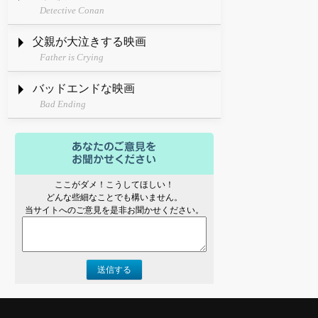
Detective Conan
父親が大泣きする映画
Father is Crying
バッドエンドな映画
Bad Ending
ここがダメ！こうしてほしい！
どんな些細なことでも構いません。
当サイトへのご意見を是非お聞かせください。
送信する