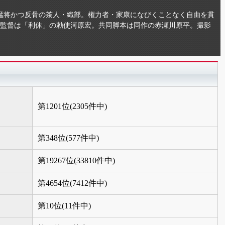
猛将かつ反骨の茶人・織部。権力者・家康になびくことなく自由を貫
・監督は「利休」の勅使河原宏。共同脚本は同作の赤瀬川原平。撮影
第1201位(2305件中)
第348位(577件中)
第19267位(33810件中)
第4654位(7412件中)
第10位(11件中)