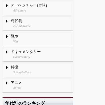
アドベンチャー(冒険)
Adventure
時代劇
Period drama
戦争
War
ドキュメンタリー
Documentary
特撮
Special effects
アニメ
Anime
年代別のランキング