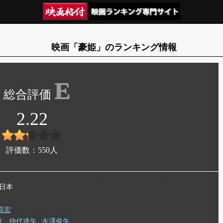
映画「豪姫」のランキング情報
E
2.22
評価数：
550
人
 日本
原宏
え
仲代達矢
永澤俊矢