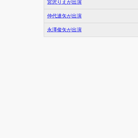
宮沢りえが出演
仲代達矢が出演
永澤俊矢が出演