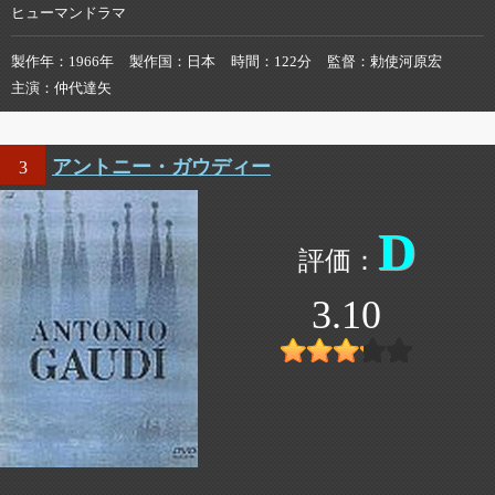
ヒューマンドラマ
製作年
1966年
製作国
日本
時間
122分
監督
勅使河原宏
主演
仲代達矢
アントニー・ガウディー
3
D
3.10