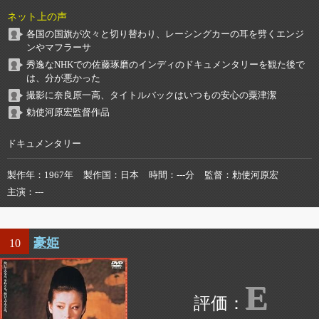
ネット上の声
各国の国旗が次々と切り替わり、レーシングカーの耳を劈くエンジ
ンやマフラーサ
秀逸なNHKでの佐藤琢磨のインディのドキュメンタリーを観た後で
は、分が悪かった
撮影に奈良原一高、タイトルバックはいつもの安心の粟津潔
勅使河原宏監督作品
ドキュメンタリー
製作年
1967年
製作国
日本
時間
---分
監督
勅使河原宏
主演
---
豪姫
10
E