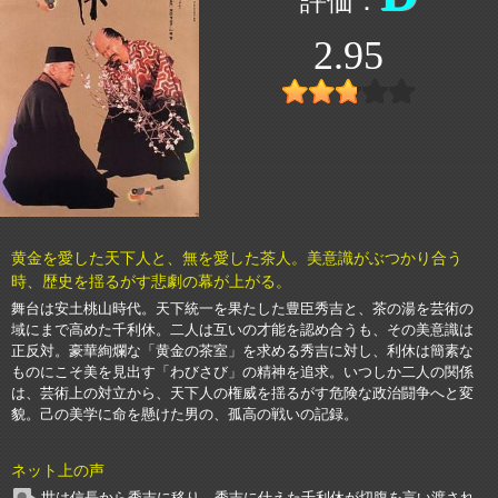
2.95
黄金を愛した天下人と、無を愛した茶人。美意識がぶつかり合う
時、歴史を揺るがす悲劇の幕が上がる。
舞台は安土桃山時代。天下統一を果たした豊臣秀吉と、茶の湯を芸術の
域にまで高めた千利休。二人は互いの才能を認め合うも、その美意識は
正反対。豪華絢爛な「黄金の茶室」を求める秀吉に対し、利休は簡素な
ものにこそ美を見出す「わびさび」の精神を追求。いつしか二人の関係
は、芸術上の対立から、天下人の権威を揺るがす危険な政治闘争へと変
貌。己の美学に命を懸けた男の、孤高の戦いの記録。
ネット上の声