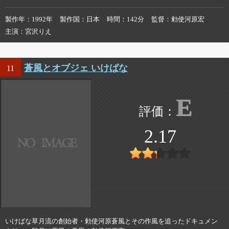
製作年
1992年
製作国
日本
時間
142分
監督
勅使河原宏
主演
宮沢りえ
蒼風とオブジェ いけばな
11
E
2.17
いけばな草月流の創始者・勅使河原蒼風とその作風を追ったドキュメン