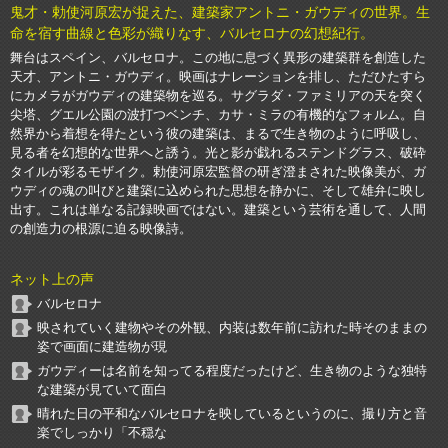
鬼才・勅使河原宏が捉えた、建築家アントニ・ガウディの世界。生
命を宿す曲線と色彩が織りなす、バルセロナの幻想紀行。
舞台はスペイン、バルセロナ。この地に息づく異形の建築群を創造した
天才、アントニ・ガウディ。映画はナレーションを排し、ただひたすら
にカメラがガウディの建築物を巡る。サグラダ・ファミリアの天を突く
尖塔、グエル公園の波打つベンチ、カサ・ミラの有機的なフォルム。自
然界から着想を得たという彼の建築は、まるで生き物のように呼吸し、
見る者を幻想的な世界へと誘う。光と影が戯れるステンドグラス、破砕
タイルが彩るモザイク。勅使河原宏監督の研ぎ澄まされた映像美が、ガ
ウディの魂の叫びと建築に込められた思想を静かに、そして雄弁に映し
出す。これは単なる記録映画ではない。建築という芸術を通して、人間
の創造力の根源に迫る映像詩。
ネット上の声
バルセロナ
映されていく建物やその外観、内装は数年前に訪れた時そのままの
姿で画面に建造物が現
ガウディーは名前を知ってる程度だったけど、生き物のような独特
な建築が見ていて面白
晴れた日の平和なバルセロナを映しているというのに、撮り方と音
楽でしっかり「不穏な