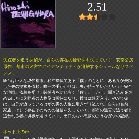
2.51
失踪者を追う探偵が、自らの存在の輪郭をも失っていく。安部公房
原作、都市の迷宮でアイデンティティが溶解するシュールなサスペ
ンス。
舞台は巨大な現代都市。私立探偵である「僕」のもとに、ある女が失踪
した夫の捜索を依頼。唯一の手がかりは、夫が持っていたという不完全
な地図。依頼を受け、関係者を訪ね歩く「僕」。しかし、聞き込みを進
めるほどに失踪者の人物像は曖昧になり、捜査は迷宮入り。やがて彼
は、自分が追っているはずの男の人生に引きずり込まれ、自らの名前、
家族、そして存在そのものの確信を失っていく。都市の迷宮で追う者と
追われる者の境界が溶けていく、出口のない悪夢のような探求の記録。
ネット上の声