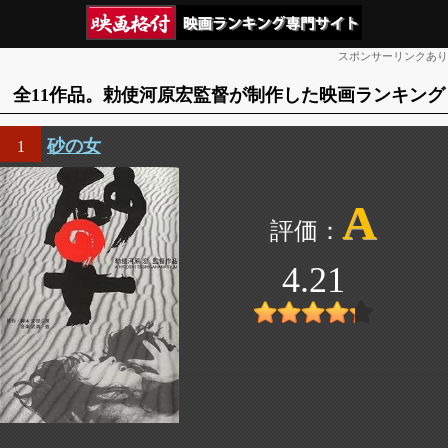
スポンサーリンクあり
全11作品。勅使河原宏監督が制作した映画ランキング
砂の女
1
A
4.21