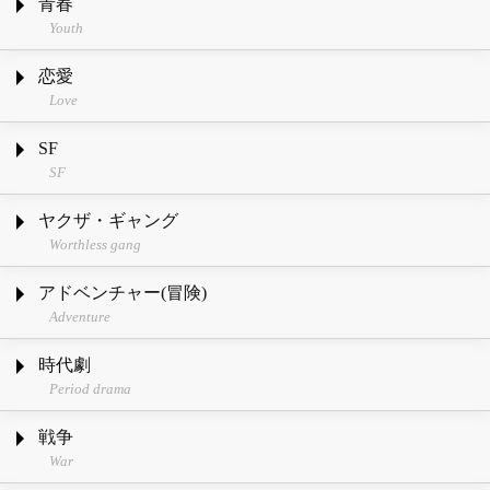
青春
Youth
恋愛
Love
SF
SF
ヤクザ・ギャング
Worthless gang
アドベンチャー(冒険)
Adventure
時代劇
Period drama
戦争
War