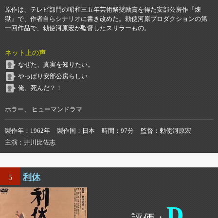
原作は、テレビ部門の昭和三五年芸術祭奨励賞を得た安部公房作『煉
獄』で、作者自らシナリオに書き改めた。勅使河原プロダクションの第
一回作品で、勅使河原宏が監督したスリラーもの。
ネット上の声
なぜた、真実を知りたい。
やっぱり安部公房らしい
俺、死んだ？！
ホラー、 ヒューマンドラマ
製作年
1962年
製作国
日本
時間
97分
監督
勅使河原宏
主演
井川比佐志
利休
5
D