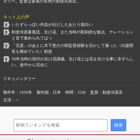
タリー。監督は蒼風の長男の勅使河原宏。
ネット上の声
いたずらっぽい作品が出だしたあたり面白い
勅使河原蒼風流、生け花、また当時の彫刻的な観点、ナレーション
と音で進められてばっ
「北斎」のあとに木下恵介の助監督経験を活かして撮った（出版部
長も務めていた）勅使
56年当時の現代の生け花講義、生け花とは花を生ける事に非ずらし
い、途中から完全に
ドキュメンタリー
製作年
1956年
製作国
日本
時間
33分
監督
勅使河原宏
主演
---