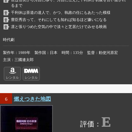
世は信長から秀吉に移り、秀吉に仕えた千利休が切腹を言い渡され
るまで
千利休は茶道の達人で、かつ、執政の任にもあたった模様
豊臣秀吉って、それにしても知れば知るほど嫌いになる
凛と張りつめた空気の中で淡々と芝居だけでみせる映画
時代劇
製作年
1989年
製作国
日本
時間
135分
監督
勅使河原宏
主演
三國連太郎
レンタル
レンタル
燃えつきた地図
6
E