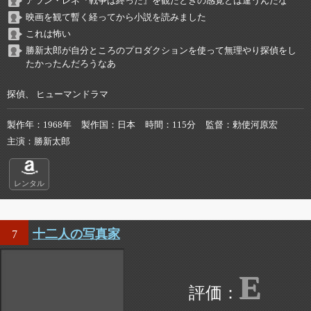
アラン・レネ『戦争は終った』を観たときの感覚とは違うんだな
映画を観て暫く経ってから小説を読みました
これは怖い
勝新太郎が自分ところのプロダクションを使って無理やり探偵をし
たかったんだろうなあ
探偵、 ヒューマンドラマ
製作年
1968年
製作国
日本
時間
115分
監督
勅使河原宏
主演
勝新太郎
レンタル
十二人の写真家
7
E