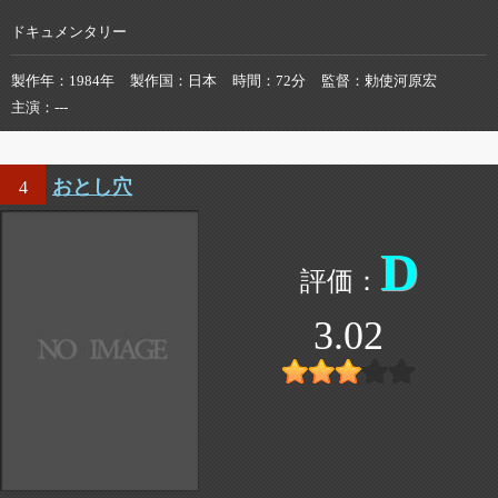
ドキュメンタリー
製作年
1984年
製作国
日本
時間
72分
監督
勅使河原宏
主演
---
おとし穴
4
D
3.02