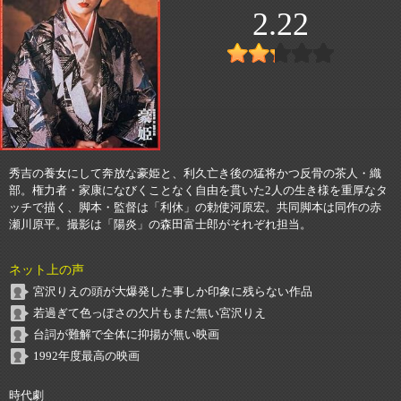
2.22
秀吉の養女にして奔放な豪姫と、利久亡き後の猛将かつ反骨の茶人・織
部。権力者・家康になびくことなく自由を貫いた2人の生き様を重厚なタ
ッチで描く、脚本・監督は「利休」の勅使河原宏。共同脚本は同作の赤
瀬川原平。撮影は「陽炎」の森田富士郎がそれぞれ担当。
ネット上の声
宮沢りえの頭が大爆発した事しか印象に残らない作品
若過ぎて色っぽさの欠片もまだ無い宮沢りえ
台詞が難解で全体に抑揚が無い映画
1992年度最高の映画
時代劇