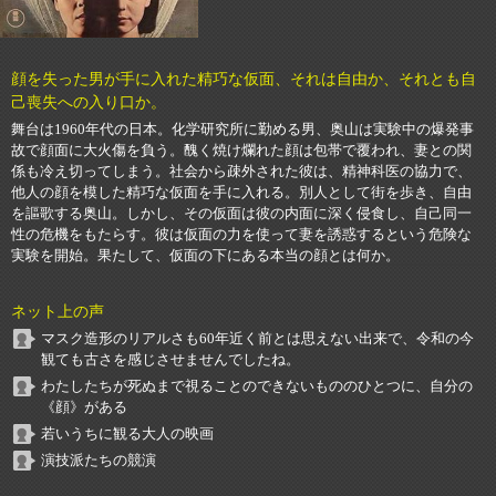
顔を失った男が手に入れた精巧な仮面、それは自由か、それとも自
己喪失への入り口か。
舞台は1960年代の日本。化学研究所に勤める男、奥山は実験中の爆発事
故で顔面に大火傷を負う。醜く焼け爛れた顔は包帯で覆われ、妻との関
係も冷え切ってしまう。社会から疎外された彼は、精神科医の協力で、
他人の顔を模した精巧な仮面を手に入れる。別人として街を歩き、自由
を謳歌する奥山。しかし、その仮面は彼の内面に深く侵食し、自己同一
性の危機をもたらす。彼は仮面の力を使って妻を誘惑するという危険な
実験を開始。果たして、仮面の下にある本当の顔とは何か。
ネット上の声
マスク造形のリアルさも60年近く前とは思えない出来で、令和の今
観ても古さを感じさせませんでしたね。
わたしたちが死ぬまで視ることのできないもののひとつに、自分の
《顔》がある
若いうちに観る大人の映画
演技派たちの競演