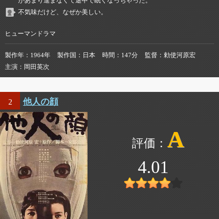
があまり進まなくて途中で眠くなっちゃった。
不気味だけど、なぜか美しい。
ヒューマンドラマ
製作年
1964年
製作国
日本
時間
147分
監督
勅使河原宏
主演
岡田英次
他人の顔
2
A
4.01