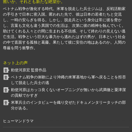
救いか、それとも新たな絶望か。
ベトナム戦争が激化する時代。米軍を脱走した兵士ジムは、反戦活動家
の手引きで日本に密入国。匿われた先で、彼は日本の若者たちと交流
し、一時の安らぎを得る。しかし、脱走兵という身分は常に彼を脅か
し、言葉も文化も違う異国での生活は、次第に彼の精神を蝕んでいく。
助けてくれる人々との間に生まれる不信感、そして終わりの見えない逃
亡生活。戦争という巨大な暴力から逃れたはずの男が、日本という社会
の中で直面する孤独と葛藤。果たして彼に安住の地はあるのか。人間の
尊厳を問う衝撃作。
ネット上の声
勅使河原宏 監督作品
ベトナム戦争の体験により沖縄の米軍基地から軍へ戻ることを拒否
して脱走した兵士の逃
勅使河原はカッコ良くないオープニングが無いから武満徹と粟津潔
の貢献でかすぎ
米軍兵士のインタビューを織り交ぜたドキュメンタリータッチの部
分がある。
ヒューマンドラマ