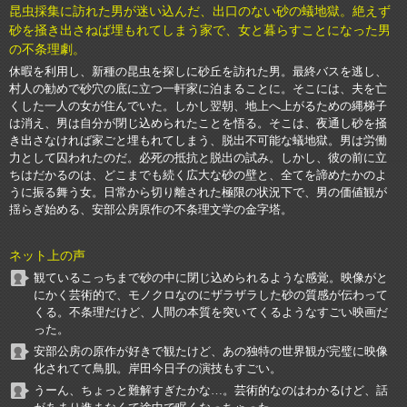
昆虫採集に訪れた男が迷い込んだ、出口のない砂の蟻地獄。絶えず
砂を掻き出さねば埋もれてしまう家で、女と暮らすことになった男
の不条理劇。
休暇を利用し、新種の昆虫を探しに砂丘を訪れた男。最終バスを逃し、
村人の勧めで砂穴の底に立つ一軒家に泊まることに。そこには、夫を亡
くした一人の女が住んでいた。しかし翌朝、地上へ上がるための縄梯子
は消え、男は自分が閉じ込められたことを悟る。そこは、夜通し砂を掻
き出さなければ家ごと埋もれてしまう、脱出不可能な蟻地獄。男は労働
力として囚われたのだ。必死の抵抗と脱出の試み。しかし、彼の前に立
ちはだかるのは、どこまでも続く広大な砂の壁と、全てを諦めたかのよ
うに振る舞う女。日常から切り離された極限の状況下で、男の価値観が
揺らぎ始める、安部公房原作の不条理文学の金字塔。
ネット上の声
観ているこっちまで砂の中に閉じ込められるような感覚。映像がと
にかく芸術的で、モノクロなのにザラザラした砂の質感が伝わって
くる。不条理だけど、人間の本質を突いてくるようなすごい映画だ
った。
安部公房の原作が好きで観たけど、あの独特の世界観が完璧に映像
化されてて鳥肌。岸田今日子の演技もすごい。
うーん、ちょっと難解すぎたかな…。芸術的なのはわかるけど、話