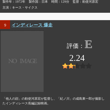
製作年
1972年
製作国
日本
時間
129分
監督
勅使河原宏
主演
キース・サイクス
インディレース 爆走
9
E
2.24
「他人の顔」の勅使河原宏が監督し、「紀ノ川」の成島東一郎が撮影し
たインディレース長編記録映画。