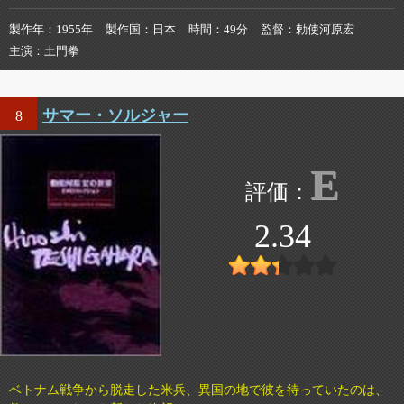
製作年
1955年
製作国
日本
時間
49分
監督
勅使河原宏
主演
土門拳
サマー・ソルジャー
8
E
2.34
ベトナム戦争から脱走した米兵、異国の地で彼を待っていたのは、