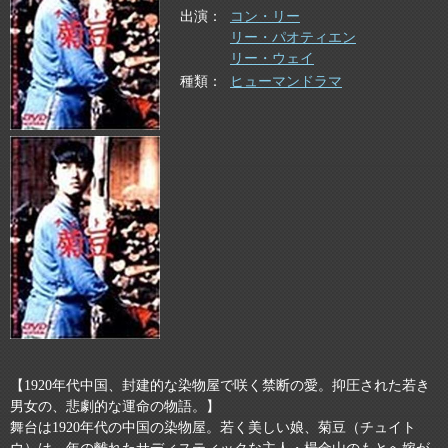
出演
コン・リー
リー・パオティエン
リー・ウェイ
種類
ヒューマンドラマ
【1920年代中国、封建的な染物屋で咲く禁断の愛。抑圧された若き
男女の、悲劇的な運命の物語。】
舞台は1920年代の中国の染物屋。若く美しい娘、菊豆（チュイト