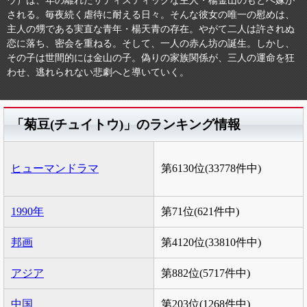
ウ）は、年の離れたサディスティックな主人・楊金山のもとへ嫁が
される。毎夜続く虐待に耐える日々。そんな彼女の唯一の慰めは、
主人の甥である実直な青年・楊天青の存在。やがて二人は許されぬ
恋に落ち、密会を重ねる。そして、一人の赤ん坊の誕生。しかし、
その子は世間的には金山の子。偽りの家族関係が、三人の運命を狂
わせ、逃れられない悲劇へと導いていく。
「菊豆(チュイトウ)」のランキング情報
ヒューマンドラマ
第6130位(33778件中)
1990年
第71位(621件中)
邦画
第4120位(33810件中)
アジア
第882位(5717件中)
中国
第203位(1268件中)