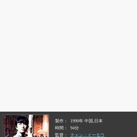
製作
1990年 中国,日本
時間
94分
監督
チャン・イーモウ