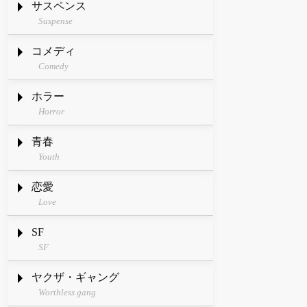
サスペンス
Suspense
コメディ
Comedy
ホラー
Horror
青春
Youth
恋愛
Love
SF
SF
ヤクザ・ギャング
Worthless gang