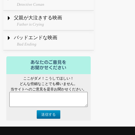
Detective Conan
父親が大泣きする映画
Father is Crying
バッドエンドな映画
Bad Ending
ここがダメ！こうしてほしい！
どんな些細なことでも構いません。
当サイトへのご意見を是非お聞かせください。
送信する