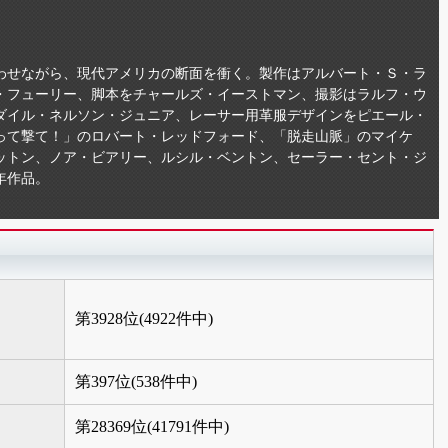
わせながら、現代アメリカの断面を衝く。製作はアルバート・Ｓ・ラ
・フューリー、脚本をチャールズ・イーストマン、撮影はラルフ・ウ
ダイル・ネルソン・ジュニア、レーサー用革服デザインをピエール・
って撃て！」のロバート・レッドフォード、「脱走山脈」のマイケ
ットン、ノア・ビアリー、ルシル・ベントン、セーラー・セント・ジ
年作品。
第3928位(4922件中)
第397位(538件中)
第28369位(41791件中)