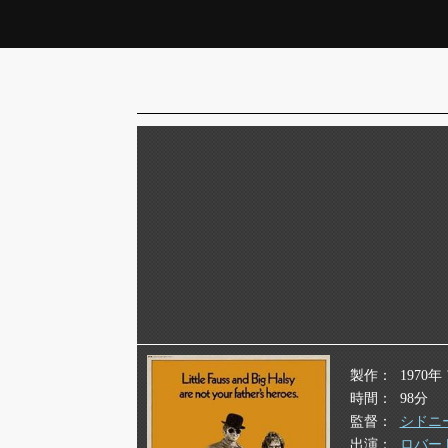
製作
1970
時間
98分
監督
シドニ
出演
ロバー