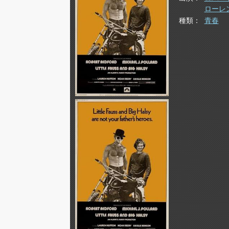
ローレ
種類
青春