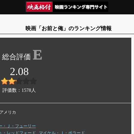
映画「お前と俺」のランキング情報
E
2.08
評価数：
1578
人
年 アメリカ
ー・Ｊ・フューリー
ト・レッドフォード
マイケル・Ｊ・ポラード