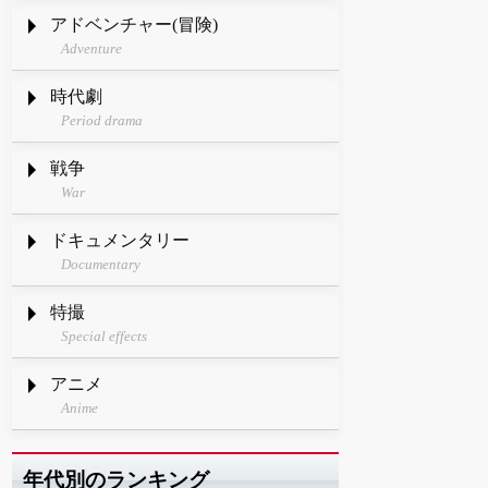
アドベンチャー(冒険)
Adventure
時代劇
Period drama
戦争
War
ドキュメンタリー
Documentary
特撮
Special effects
アニメ
Anime
年代別のランキング