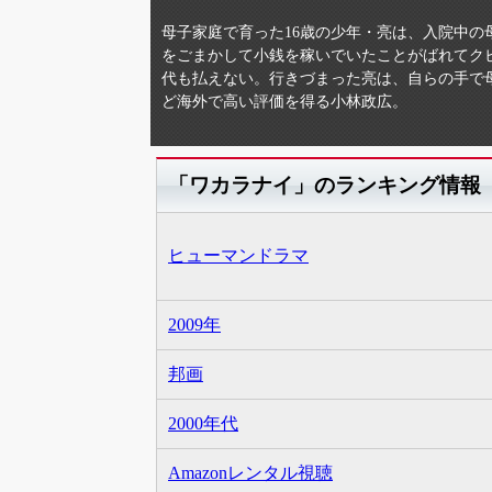
母子家庭で育った16歳の少年・亮は、入院中
をごまかして小銭を稼いでいたことがばれてク
代も払えない。行きづまった亮は、自らの手で
ど海外で高い評価を得る小林政広。
「ワカラナイ」のランキング情報
ヒューマンドラマ
2009年
邦画
2000年代
Amazonレンタル視聴