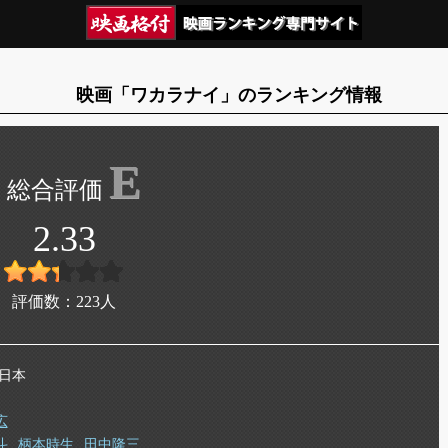
映画「ワカラナイ」のランキング情報
E
2.33
評価数：
223
人
 日本
広
斗
柄本時生
田中隆三