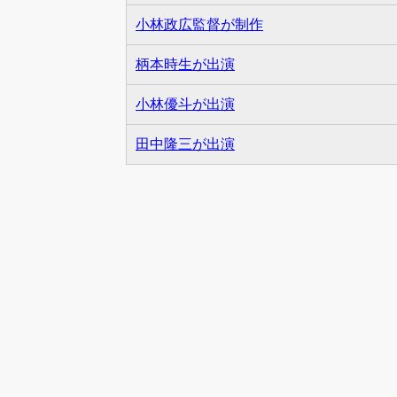
小林政広監督が制作
柄本時生が出演
小林優斗が出演
田中隆三が出演