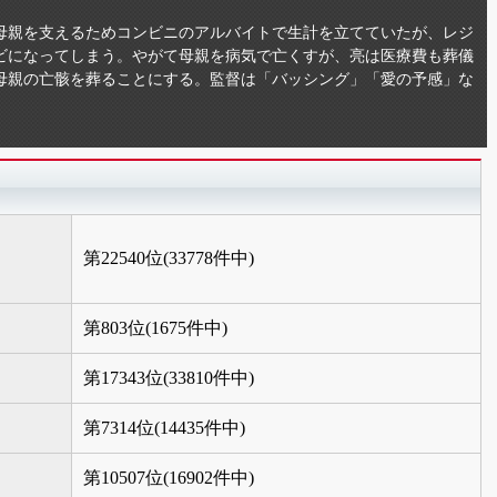
の母親を支えるためコンビニのアルバイトで生計を立てていたが、レジ
ビになってしまう。やがて母親を病気で亡くすが、亮は医療費も葬儀
母親の亡骸を葬ることにする。監督は「バッシング」「愛の予感」な
第22540位(33778件中)
第803位(1675件中)
第17343位(33810件中)
第7314位(14435件中)
第10507位(16902件中)