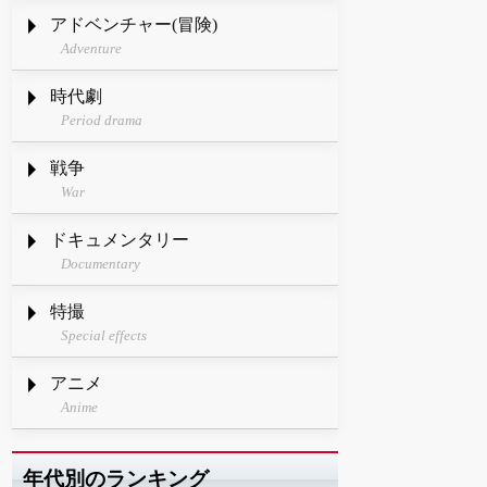
アドベンチャー(冒険)
Adventure
時代劇
Period drama
戦争
War
ドキュメンタリー
Documentary
特撮
Special effects
アニメ
Anime
年代別のランキング