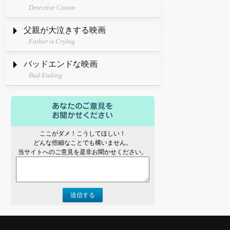
Detective Conan
父親が大泣きする映画
Father is Crying
バッドエンドな映画
Bad Ending
ここがダメ！こうしてほしい！
どんな些細なことでも構いません。
当サイトへのご意見を是非お聞かせください。
送信する