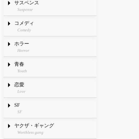
サスペンス
Suspense
コメディ
Comedy
ホラー
Horror
青春
Youth
恋愛
Love
SF
SF
ヤクザ・ギャング
Worthless gang