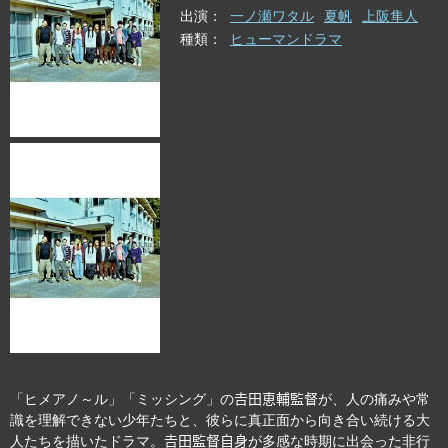
出演
一ノ瀬ワタル
夏帆
上阪隼人
種類
ヒューマンドラマ
「ヒメアノ～ル」「ミッシング」の𠮷田恵輔監督が、人の痛みや常
識を理解できない少年たちと、彼らに真正面から向き合い続ける大
人たちを描いたドラマ。𠮷田監督自身が多感な時期に出会った非行