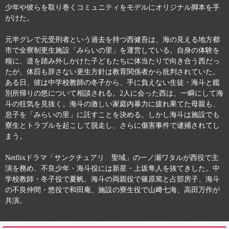
少年や彼らを取り巻くコミュニティをモデルにオリジナル脚本を手
がけた。
元半グレで元受刑者という過去を持つ西健吾は、海の見える地方都
市で全寮制更生施設「みらいの里」を運営している。自身の体験を
糧に、道を踏み外しかけた子どもたちに体当たりで向き合う西だっ
たが、体罰も辞さない更生方針は教育関係者から批判されていた。
ある日、彼は中学校教師の冬子から、手に負えない生徒・海斗と鑑
別所帰りの悠について相談される。2人に会った西は、一瞬にして海
斗の狂気を見抜く。海斗の激しい家庭内暴力に疲れ果てた母親も、
息子を「みらいの里」に託すことを決める。しかし海斗は施設でも
寮生とトラブルを起こして脱走し、さらに傷害事件で逮捕されてし
まう。
Netflixドラマ「サンクチュアリ 聖域」の一ノ瀬ワタルが西役で主
演を務め、不良少年・海斗役には新星・上坂隼人を抜てきした。中
学校教師・冬子役で夏帆、海斗の両親役で篠原篤と占部房子、海斗
の不良仲間・悠役で和田庵、施設の寮生役で山﨑七海、高田万作が
共演。