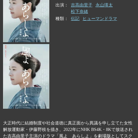
出演
吉高由里子
永山瑛太
松下奈緒
種類
伝記
ヒューマンドラマ
大正時代に結婚制度や社会道徳に真正面から異議を申し立てた女性
解放運動家・伊藤野枝を描き、2022年にNHK BS4K・8Kで放送され
た吉高由里子主演のドラマ「風よ あらしよ」を劇場版としてスク