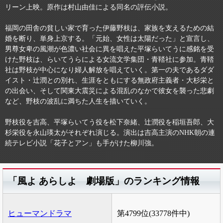
リーン上映。原作は村山由佳による同名の評伝小説。
福岡の田舎の貧しい家で育った伊藤野枝は、家族を支えるための結
婚を断り、単身上京する。「元始、女性は太陽だった」と宣言し、
男尊女卑の風潮が色濃い社会に異を唱えた平塚らいてうに感銘を受
けた野枝は、らいてうらによる女流文学集団・青鞜社に参加。青鞜
社は野枝が中心になり婦人解放を唱えていく。第一の夫であるダダ
イスト・辻潤との別れ、生涯をともにする無政府主義者・大杉栄と
の出会い、そして関東大震災による混乱のなかで彼女を襲った悲劇
など、野枝の波乱に満ちた人生を描いていく。
野枝役を吉高、平塚らいてう役を松下奈緒、辻潤役を稲垣吾郎、大
杉栄役を永山瑛太がそれぞれ演じる。演出は吉高主演のNHK朝の連
続テレビ小説「花子とアン」も手がけた柳川強。
「風よ あらしよ 劇場版」のランキング情報
ヒューマンドラマ
第4799位(33778件中)