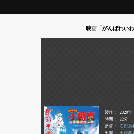
映画「がんばれいわ
製作
2020年
時間
22分
監督
石田秀
出演
土屋希