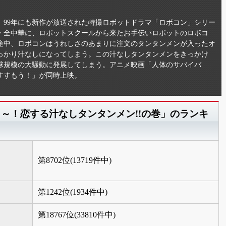
れ、99年にも新作が放送された特撮ロボットドラマ「ロボコン」シリー
屋・全中華に、ロボットスクールから来たお手伝いロボットのロボコ
途中、ロボコンはうれしさのあまりに注文のタンタンメンが入ったオ
っかり汁なしになってしまう。この汁なしタンタンメンをきっかけ
球規模の大騒動に発展してしまう。アニメ映画「人体のサバイバ
すすもう！」が同時上映。
ラ～！恋する汁なしタンタンメン!!の巻」のランキ
第8702位(13719件中)
第1242位(1934件中)
第18767位(33810件中)