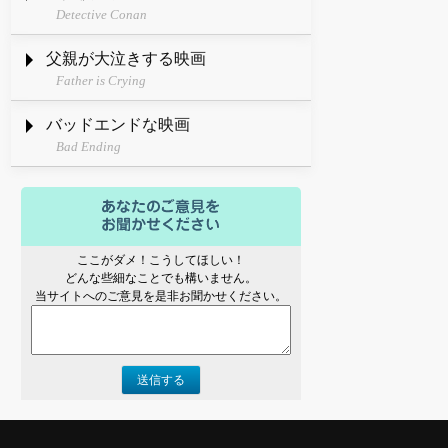
Detective Conan
父親が大泣きする映画
Father is Crying
バッドエンドな映画
Bad Ending
ここがダメ！こうしてほしい！
どんな些細なことでも構いません。
当サイトへのご意見を是非お聞かせください。
送信する