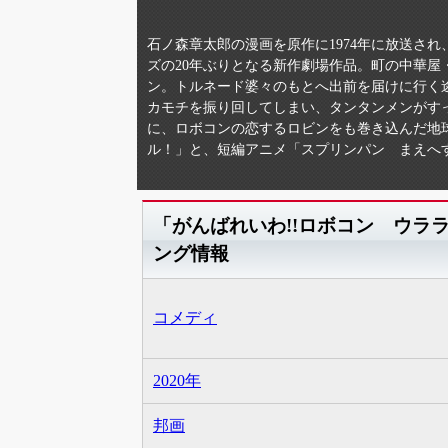
石ノ森章太郎の漫画を原作に1974年に放送さ
ズの20年ぶりとなる新作劇場作品。町の中華
ン。トルネード婆々のもとへ出前を届けに行く
カモチを振り回してしまい、タンタンメンがす
に、ロボコンの恋するロビンをも巻き込んだ地
ル！」と、短編アニメ「スプリンパン まえへ
「がんばれいわ!!ロボコン ウラ
ング情報
コメディ
2020年
邦画