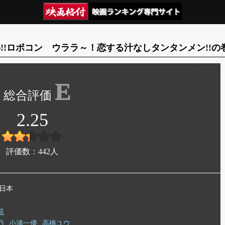
!!ロボコン ウララ～！恋する汁なしタンタンメン!!
E
2.25
評価数：
442
人
 日本
範
乃
小浦一優
高橋ユウ