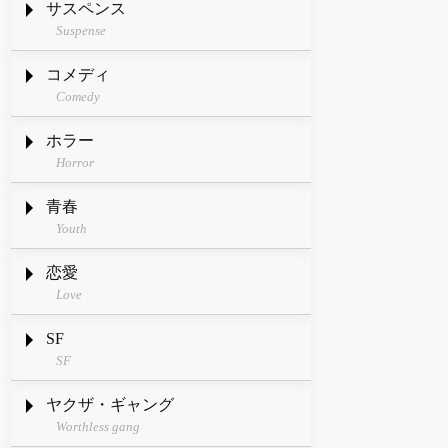
サスペンス
Suspense
コメディ
Comedy
ホラー
Horror
青春
Youth
恋愛
Love
SF
SF
ヤクザ・ギャング
Worthless gang