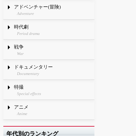
アドベンチャー(冒険)
Adventure
時代劇
Period drama
戦争
War
ドキュメンタリー
Documentary
特撮
Special effects
アニメ
Anime
年代別のランキング