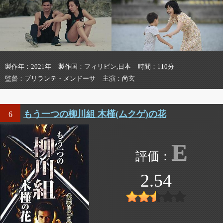
製作年
2021年
製作国
フィリピン,日本
時間
110分
監督
ブリランテ・メンドーサ
主演
尚玄
もう一つの柳川組 木槿(ムクゲ)の花
6
E
2.54