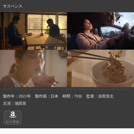
サスペンス
製作年
2021年
製作国
日本
時間
70分
監督
吉田浩太
主演
池田良
レンタル