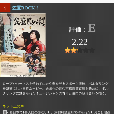
笠置ROCK！
9
E
2.22
ロープやハーネスを使わずに岩や壁を登るスポーツ競技、ボルダリング
を題材にした青春ムービー。過疎化の進む京都府笠置町を舞台に、ボル
タリングに魅せられたミュージシャンの青年と住民の触れ合いを描く。
ネット上の声
西日本で1番人口の少ない町、京都府笠置町で作られた町おこし映画