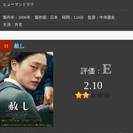
ヒューマンドラマ
製作年
2006年
製作国
日本
時間
124分
監督
中井庸友
主演
尚玄
赦し
11
E
2.10