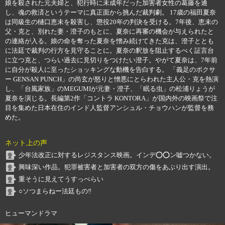
娘を殺された元夫婦と、犯行時に未成年だった加害者女性の葛藤を通
し、魂の救済というテーマに真正面から挑んだ裁判劇。 17歳の福田夏奈
は同級生の樋口恵未を殺害し、懲役20年の判決を受ける。7年後、恵未の
父・克と、別れた妻・澄子のもとに、夏奈に再審の機会が与えられたと
の連絡が入る。娘の命を奪った夏奈を憎み続けてきた克は、澄子ととも
に法廷で裁判の行方を見守ることに。夏奈の釈放を阻止するべく証言台
に立つ克と、つらい過去に見切りをつけたい澄子。やがて夏奈は、7年前
に自分が殺人に至ったショッキングな動機を告白する。 「義足のボクサ
ー GENSAN PUNCH」の尚玄が怒りと憎悪にとらわれた主人公・克を熱演
し、「台風家族」のMEGUMIが元妻・澄子、「眠る虫」の松浦りょうが
夏奈を演じる。長編第2作「コントラ KONTORA」が国内外の映画祭で注
目を集めた日本在住のインド人監督アンシュル・チョウハンが監督を務
めた。
ネット上の声
少年法改正に対するレジスタンス映画。インデ⭕️⭕️ン嘘つかない。
興味深い作品。犯罪被害者と加害者の双方の傷をあぶり出す演出。
重そうに見えてうすっぺらい
○ソつまらねー法廷もの‼️
ヒューマンドラマ