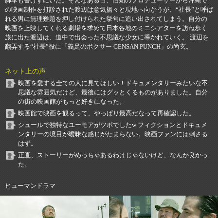
脚本も書けずにいた。そんなある日、旧知のプロデューサーから沖縄で
の映画制作を打診された渡辺は意気揚々と現地へ向かうが、“社長”と呼ば
れる男に無理難題を押し付けられた挙句に追い出されてしまう。自分の
映画を上映してくれる劇場を求めて日本各地のミニシアターを訪ね歩く
旅に出た渡辺は、道中で出会った不思議な少女に導かれていく。 渡辺を
翻弄する“社長”役に「義足のボクサー GENSAN PUNCH」の尚玄。
ネット上の声
映画を愛する全ての人に見てほしい！ドキュメンタリーみたいな不
思議な雰囲気だけど、最後にはグッとくるものがありました。自分
の街の映画館がもっと好きになった。
映画館で映画を観るって、やっぱり最高だなって再確認した。
シュールで独特なユーモアがツボでしたw フィクションとドキュメ
ンタリーの境目が曖昧な感じがたまらない。映画ファンには刺さる
はず。
正直、ストーリーがめっちゃあるわけじゃないけど、なんか良かっ
た。
ヒューマンドラマ