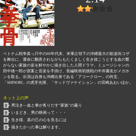
ベトナム戦争真っ只中の60年代末、米軍占領下の沖縄最大の歓楽街コザ
を舞台に、運命に翻弄されながらもたくましく生き抜こうとする血の繋
がらない家族の姿を鮮やかに描き出した人間ドラマ。ミュージシャンの
田中雄一郎が原案と音楽を手掛け、長編映画初挑戦の中井庸友がメガホ
ンを取る。出演は自身も沖縄出身である「アコークロー」の尚玄、
「SHINOBI」の虎牙光揮、「サッドヴァケイション」の宮崎あおいほか。
ネット上の声
男泣き―血と拳が炙りだす“家族”の薫り
いまどき、男の映画って・・・
生き様、真の己の心を見るには
描きたかった事は解ります。