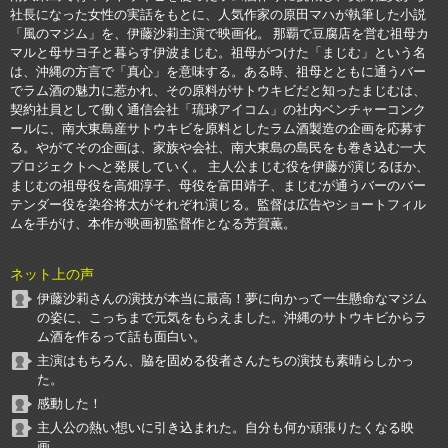
社長になった女性の実話をもとに、人気作家の原田マハが執筆した小説
「風のマジム」を、伊藤沙莉主演で映画化。 那覇で豆腐店を営む祖母カ
マルと母サヨ子と暮らす伊波まじむ。祖母がつけた「まじむ」という名
は、沖縄の方言で「真心」を意味する。ある時、祖母とともに通うバー
でラム酒の魅力に惹かれ、その原料がサトウキビだと知ったまじむは、
契約社員として働く通信会社「琉球アイコム」の社内ベンチャーコンク
ールに、南大東島産サトウキビを原料としたラム酒製造の企画を応募す
る。やがてその企画は、家族や会社、南大東島の島民をも巻き込む一大
プロジェクトへと発展していく。 主人公まじむ役を伊藤が演じるほか、
まじむの祖母役を高畑淳子、母役を富田靖子、まじむが通うバーのバー
テンダー役を染谷将太がそれぞれ演じる。監督は広告やショートフィル
ムを手がけ、本作が映画初監督作となる芳賀薫。
ネット上の声
伊藤沙莉さんの演技が本当に最高！夢に向かって一生懸命なマジム
の姿に、こっちまで元気をもらえました。沖縄のサトウキビからラ
ム酒を作るって話も面白い。
主演はもちろん、脇を固める役者さんたちの演技も素晴らしかっ
た。
感動した！
主人公の熱い想いに引き込まれた。自分も何か頑張りたくなる映
画。