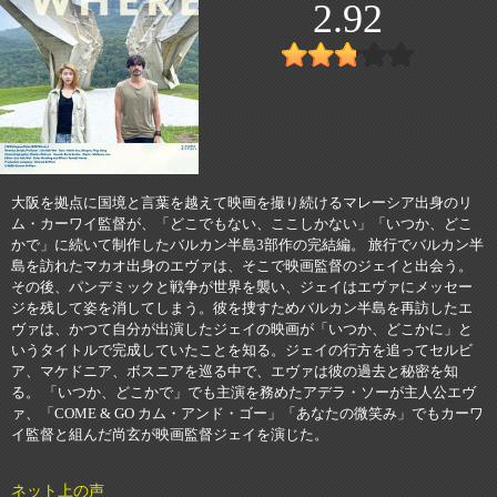
2.92
大阪を拠点に国境と言葉を越えて映画を撮り続けるマレーシア出身のリ
ム・カーワイ監督が、「どこでもない、ここしかない」「いつか、どこ
かで」に続いて制作したバルカン半島3部作の完結編。 旅行でバルカン半
島を訪れたマカオ出身のエヴァは、そこで映画監督のジェイと出会う。
その後、パンデミックと戦争が世界を襲い、ジェイはエヴァにメッセー
ジを残して姿を消してしまう。彼を捜すためバルカン半島を再訪したエ
ヴァは、かつて自分が出演したジェイの映画が「いつか、どこかに」と
いうタイトルで完成していたことを知る。ジェイの行方を追ってセルビ
ア、マケドニア、ボスニアを巡る中で、エヴァは彼の過去と秘密を知
る。 「いつか、どこかで」でも主演を務めたアデラ・ソーが主人公エヴ
ァ、「COME & GO カム・アンド・ゴー」「あなたの微笑み」でもカーワ
イ監督と組んだ尚玄が映画監督ジェイを演じた。
ネット上の声