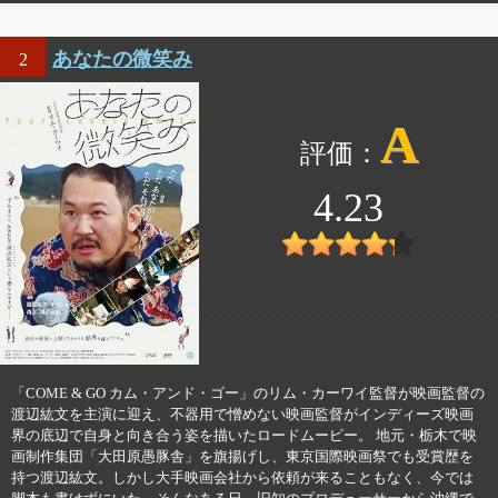
あなたの微笑み
2
A
4.23
「COME & GO カム・アンド・ゴー」のリム・カーワイ監督が映画監督の
渡辺紘文を主演に迎え、不器用で憎めない映画監督がインディーズ映画
界の底辺で自身と向き合う姿を描いたロードムービー。 地元・栃木で映
画制作集団「大田原愚豚舎」を旗揚げし、東京国際映画祭でも受賞歴を
持つ渡辺紘文。しかし大手映画会社から依頼が来ることもなく、今では