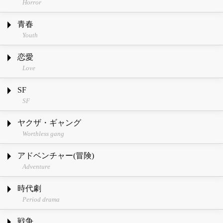
Horror
青春
Youth
恋愛
Love
SF
SF
ヤクザ・ギャング
Worthless gang
アドベンチャー(冒険)
Adventure
時代劇
Period drama
戦争