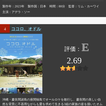
製作年
2023年
製作国
日本
時間
88分
監督
リム・カーワイ
主演
アデラ・ソー
ココロ、オドル
4
E
2.69
沖縄・慶良間諸島の座間味島でオールロケを敢行し、慶良間の美しい自
然を背景に不器用ながらも愛を求めて生きる3組の家族の姿を描いたオム