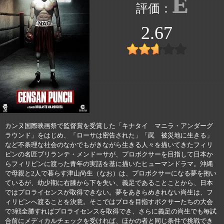
E
2.67
カンヌ国際映画祭で監督賞を受賞した「キナタイ マニラ・アンダーグ
ラウンド」をはじめ、「ローサは密告された」「罠 被災地に生きる」
など不条理な社会のなかでもがきながら生きる人々を描いてきたフィリ
ピンの名匠ブリランテ・メンドーサが、プロボクサーを目指して日本か
らフィリピンに渡った青年の実話を基に描いたヒューマンドラマ。沖縄
で母親と2人で暮らす津山尚生（なお）は、プロボクサーになる夢を抱い
ているが、幼少期に右膝から下を失い、義足であることことから、日本
ではプロライセンスが取得できない。夢をあきらめきれない尚生は、フ
ィリピンへ渡ることを決意。そこではプロを目指すボクサーたちの大会
で3戦全勝すればプロライセンスを取得でき、さらに義足の尚生でも毎試
合前にメディカルチェックを受ければ、ほかの者と同じ条件で挑戦でき