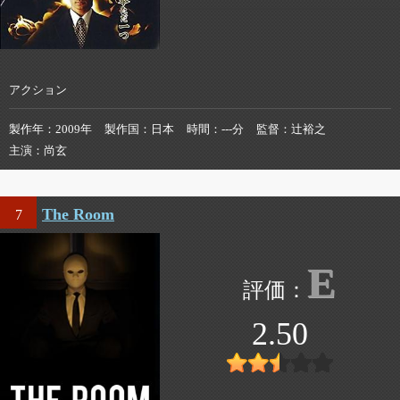
アクション
製作年
2009年
製作国
日本
時間
---分
監督
辻裕之
主演
尚玄
The Room
7
E
2.50