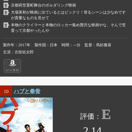
京都府笠置町舞台のボルダリング映画
大場美和が映画に出ているとはビックリ！登るシーンは少なめです
が貴重なものを見せて
本物のクライマーと本物のロッカー集め贅沢な映画やな、そんで笠
置って京都やったんや
製作年
2017年
製作国
日本
時間
---分
監督
馬杉雅喜
主演
古舘佑太郎
レンタル
ハブと拳骨
10
E
2.14