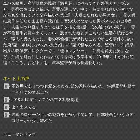
ニバス映画。座間味島の民宿「満月荘」にやってきた外国人カップル
と、民宿のおばぁと孫が、言葉が通じない中で、時にすれ違いが生じな
がらも交流していく姿を描いた第1話「夫婦になれない男と女」、兄夫婦
に息子を任せたまま島を飛び出し音沙汰のなかった男が5年ぶりに帰郷
し、人生をやり直そうとする様子を描く第2話「心の通じない親子」、妻
が不倫相手と島を出てしまい、残された娘とぎこちない生活を続けるサ
バニ職人の男のもとに、妻の不倫相手が現れたことで起こる事件を描い
た第3話「家族になれない父と娘」の3話で構成される。監督は、沖縄県
出身の映像ディレクターで、「琉神マブヤー」「沖縄を変えた男」な
ど、沖縄を舞台にした作品づくりを続ける岸本司。2015年に手がけた短
編「こころ、おどる」を、岸本監督が自ら長編化した。
ネット上の声
不器用でありつつも愛を求める3組の家族を描いた、沖縄座間味島オ
ールロケのオムニバ
2019.5.17 ディノスシネマズ札幌劇場
よく出来てる
沖縄のロケーションの魅力を存分が出ていて、日本映画というカテ
ゴリーから少し離れた
ヒューマンドラマ