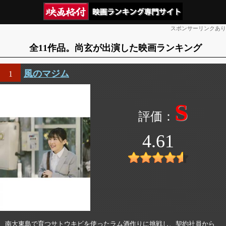
スポンサーリンクあり
全11作品。尚玄が出演した映画ランキング
風のマジム
1
S
4.61
南大東島で育つサトウキビを使ったラム酒作りに挑戦し、契約社員から