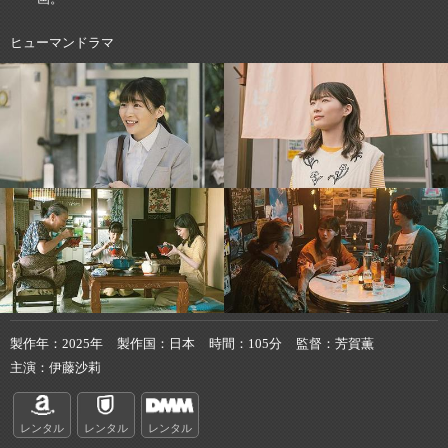
ヒューマンドラマ
製作年
2025年
製作国
日本
時間
105分
監督
芳賀薫
主演
伊藤沙莉
レンタル
レンタル
レンタル