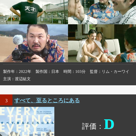
製作年
2022年
製作国
日本
時間
103分
監督
リム・カーワイ
主演
渡辺紘文
すべて、至るところにある
3
D