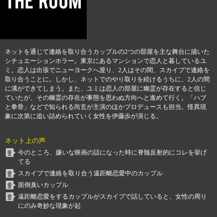
ネットを通じて連絡を取り合うカップルの2つの部屋を主な舞台に描いた
シチュエーションホラー。東京にあるマンションで恋人と暮しているユ
ミ。恋人は出張でニューヨークへ渡り、2人はその間、スカイプで連絡を
取り合うことに。しかし、ネットでのやり取りを続けるうちに、2人の間
に溝ができてしまう。また、ユミは恋人の部屋に幽霊が存在すると信じ
ていたが、その幽霊の存在が事態を思わぬ方向へと進めて行く。「ハブ
と拳骨」などで知られる尚玄が主演のほかプロデュースも担当。怪異現
象に次第に追い詰められていく女性を伊藤歩が演じる。
ネット上の声
今のところ、嫌いな映画の話になった時に脊髄反射的にコレを挙げ
てる
スカイプで連絡を取り合う遠距離恋愛中のカップル
面倒臭いカップル
遠距離恋愛をするカップルがスカイプで話していると、女性の周り
にのみ奇妙な現象が起