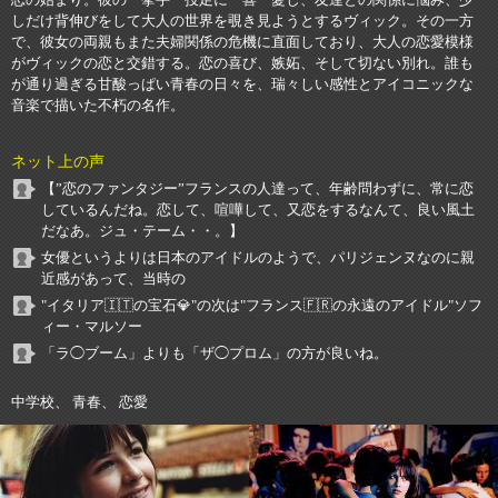
しだけ背伸びをして大人の世界を覗き見ようとするヴィック。その一方
で、彼女の両親もまた夫婦関係の危機に直面しており、大人の恋愛模様
がヴィックの恋と交錯する。恋の喜び、嫉妬、そして切ない別れ。誰も
が通り過ぎる甘酸っぱい青春の日々を、瑞々しい感性とアイコニックな
音楽で描いた不朽の名作。
ネット上の声
【”恋のファンタジー”フランスの人達って、年齢問わずに、常に恋
しているんだね。恋して、喧嘩して、又恋をするなんて、良い風土
だなあ。ジュ・テーム・・。】
女優というよりは日本のアイドルのようで、パリジェンヌなのに親
近感があって、当時の
"イタリア🇮🇹の宝石💎"の次は"フランス🇫🇷の永遠のアイドル"ソフ
ィー・マルソー
「ラ◯ブーム」よりも「ザ◯プロム」の方が良いね。
中学校、 青春、 恋愛