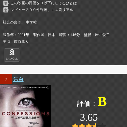
この映画の評価を３以下にしてるひとは
レビュー２００件到達、１４歳リアル。
社会の裏側、 中学校
製作年
2001年
製作国
日本
時間
146分
監督
岩井俊二
主演
市原隼人
レンタル
告白
7
B
3.65