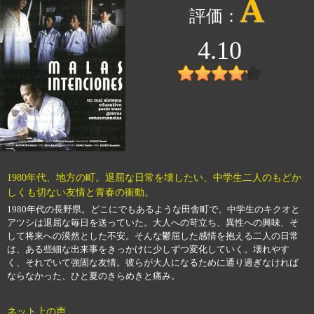
A
4.10
1980年代、地方の町。退屈な日常を壊したい、中学生二人のもどか
しくも切ない友情と青春の衝動。
1980年代の長野県。どこにでもあるような田舎町で、中学生のキクオと
アツシは退屈な毎日を送っていた。大人への苛立ち、異性への興味、そ
して将来への漠然とした不安。そんな鬱屈した感情を抱える二人の日常
は、ある些細な出来事をきっかけに少しずつ変化していく。壊れやす
く、それでいて強固な友情。彼らが大人になるために通り過ぎなければ
ならなかった、ひと夏のきらめきと痛み。
ネット上の声