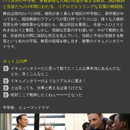
パリ郊外の中学校、多種多様な人種の生徒が集まる教室。国語教師
と生徒たちの1年間にわたる、リアルでスリリングな言葉の格闘技。
舞台は現代のパリ20区。移民が多く暮らす地区の中学校に、新学期がや
ってきた。国語教師のフランソワが受け持つクラスには、様々な人種的
背景を持つ個性豊かな生徒たち。彼は対話を重視し、生徒一人ひとりと
向き合おうと奮闘。しかし、些細な言葉のすれ違いが、やがて教師と生
徒、生徒同士の間に深刻な対立を生んでいく。信頼と不信が交錯する教
室という名の小宇宙。教育の現場を映し出す、衝撃のドキュメンタリー
ドラマ。
ネット上の声
ドキュメンタリーだと思って観てた！こんな事本当にあるんだな、
とか、良くこんなとこ
ドキュメンタリーのようなリアルさに驚き！
とは言っても、仕事と教えるは違うけどな
絶対ここで教師したくねぇ〜〜〜となった
中学校、 ヒューマンドラマ