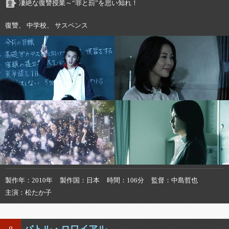
凄絶な復讐授業～“罪と罰”を思い知れ！
復讐、 中学校、 サスペンス
製作年
2010年
製作国
日本
時間
106分
監督
中島哲也
主演
松たか子