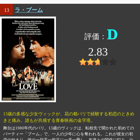
ラ・ブーム
13
D
2.83
13歳の多感な少女ヴィックが、花の都パリで経験する初恋のときめ
きと痛み。誰もが共感する青春映画の金字塔。
舞台は1980年代のパリ。13歳のヴィックは、転校先で開かれた初めての
パーティー「ブーム」で、一人の少年に心を奪われる。これが彼女の初
恋の始まり。彼の一挙手一投足に一喜一憂し、友達との関係に悩み、少