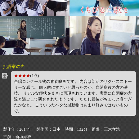
批評家の声
★★★★
(4点)
合唱コンクール物の青春映画です。 内容は部活のサクセスストー
リーな感じ。 個人的にすごいと思ったのが、自閉症役の方の演
技。 リアルな症状をまさに再現されています。実際に自閉症の方
達と過ごして研究されたようです。 ただし最後がちょっと臭すぎ
たかなと。 こういったベタな感動物はあまり好みではないもの
で。
製作年
2014年
製作国
日本
時間
132分
監督
三木孝浩
主演
新垣結衣