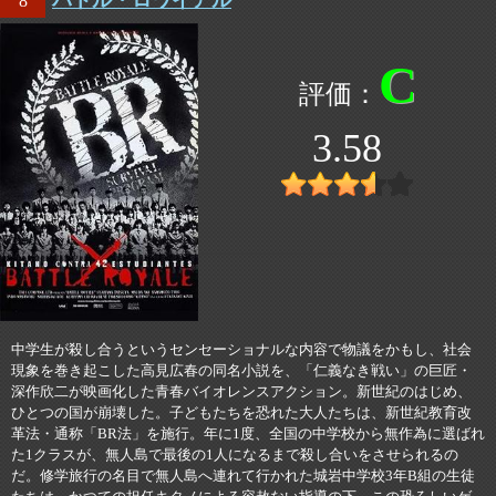
バトル・ロワイアル
8
C
3.58
中学生が殺し合うというセンセーショナルな内容で物議をかもし、社会
現象を巻き起こした高見広春の同名小説を、「仁義なき戦い」の巨匠・
深作欣二が映画化した青春バイオレンスアクション。新世紀のはじめ、
ひとつの国が崩壊した。子どもたちを恐れた大人たちは、新世紀教育改
革法・通称「BR法」を施行。年に1度、全国の中学校から無作為に選ばれ
た1クラスが、無人島で最後の1人になるまで殺し合いをさせられるの
だ。修学旅行の名目で無人島へ連れて行かれた城岩中学校3年B組の生徒