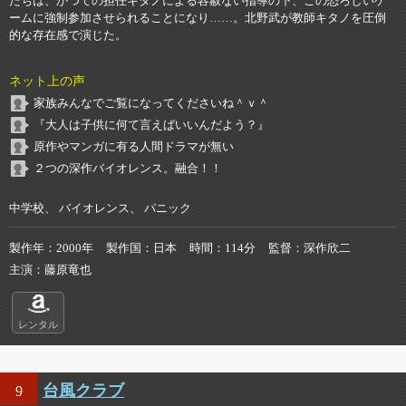
たちは、かつての担任キタノによる容赦ない指導の下、この恐ろしいゲ
ームに強制参加させられることになり……。北野武が教師キタノを圧倒
的な存在感で演じた。
ネット上の声
家族みんなでご覧になってくださいね＾ｖ＾
『大人は子供に何て言えばいいんだよう？』
原作やマンガに有る人間ドラマが無い
２つの深作バイオレンス。融合！！
中学校、 バイオレンス、 パニック
製作年
2000年
製作国
日本
時間
114分
監督
深作欣二
主演
藤原竜也
レンタル
台風クラブ
9