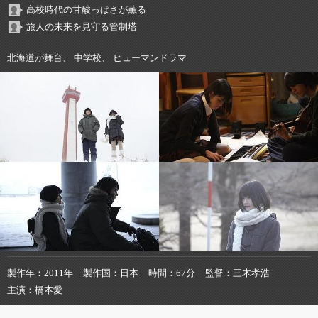
高校時代の甘酸っぱさが薫る
旅人の未来を見守る管制塔
北海道が舞台、 中学校、 ヒューマンドラマ
製作年
2011年
製作国
日本
時間
67分
監督
三木孝浩
主演
橋本愛