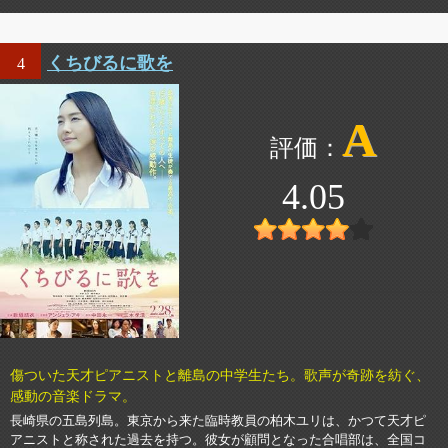
くちびるに歌を
4
A
4.05
傷ついた天才ピアニストと離島の中学生たち。歌声が奇跡を紡ぐ、
感動の音楽ドラマ。
長崎県の五島列島。東京から来た臨時教員の柏木ユリは、かつて天才ピ
アニストと称された過去を持つ。彼女が顧問となった合唱部は、全国コ