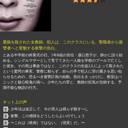
愛娘を殺された女教師。犯人は、このクラスにいる。聖職者から復
讐者へと変貌する衝撃の告白。
とある中学校の終業式の日。1年B組の担任・森口悠子が、静かに語り始
める。シングルマザーとして育ててきた一人娘を学校のプールで亡くし
た彼女。その死は事故ではなく、このクラスの生徒2人によって殺された
という驚愕の事実。警察に頼らず、自らの手で犯人に罪の重さを思い知
らせるための、恐るべき復讐計画の始動。告白をきっかけに、教室はパ
ニックと疑心暗鬼の渦へ。少年たちの罪と、教師の狂気が交錯する、予
測不能な物語の行方。
ネット上の声
少年法は改正して、今の罪人は残らず殺すべし
衝撃。この感情をどうしたらよいのでしょう
〜これは［映画］ではない。［現実］だ。〜