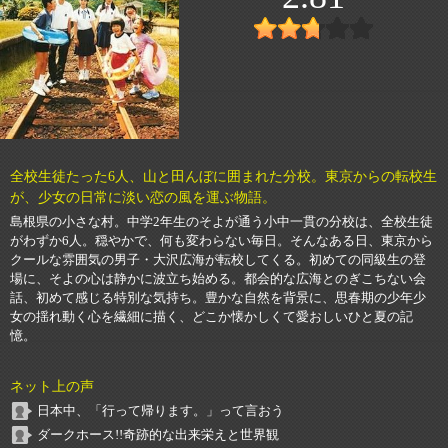
全校生徒たった6人、山と田んぼに囲まれた分校。東京からの転校生
が、少女の日常に淡い恋の風を運ぶ物語。
島根県の小さな村。中学2年生のそよが通う小中一貫の分校は、全校生徒
がわずか6人。穏やかで、何も変わらない毎日。そんなある日、東京から
クールな雰囲気の男子・大沢広海が転校してくる。初めての同級生の登
場に、そよの心は静かに波立ち始める。都会的な広海とのぎこちない会
話、初めて感じる特別な気持ち。豊かな自然を背景に、思春期の少年少
女の揺れ動く心を繊細に描く、どこか懐かしくて愛おしいひと夏の記
憶。
ネット上の声
日本中、「行って帰ります。」って言おう
ダークホース!!奇跡的な出来栄えと世界観