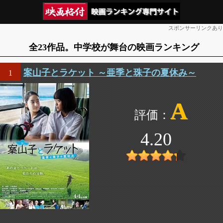
スポンサーリンクあり
全23作品。中学校が舞台の映画ランキング
案山子とラケット ～亜季と珠子の夏休み～
1
A
4.20