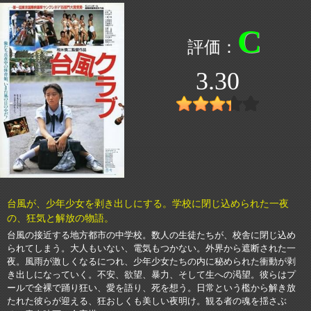
C
3.30
台風が、少年少女を剥き出しにする。学校に閉じ込められた一夜
の、狂気と解放の物語。
台風の接近する地方都市の中学校。数人の生徒たちが、校舎に閉じ込め
られてしまう。大人もいない、電気もつかない。外界から遮断された一
夜。風雨が激しくなるにつれ、少年少女たちの内に秘められた衝動が剥
き出しになっていく。不安、欲望、暴力、そして生への渇望。彼らはプ
ールで全裸で踊り狂い、愛を語り、死を想う。日常という檻から解き放
たれた彼らが迎える、狂おしくも美しい夜明け。観る者の魂を揺さぶ