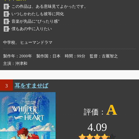
この作品は、ある意味見てよかったです。
いつしかわたしも彼等に同化
音楽が先品に“ぴったり感”
僕もあの中に入りたい
中学校、 ヒューマンドラマ
製作年
2000年
製作国
日本
時間
99分
監督
古厩智之
主演
沖津和
耳をすませば
3
A
4.09