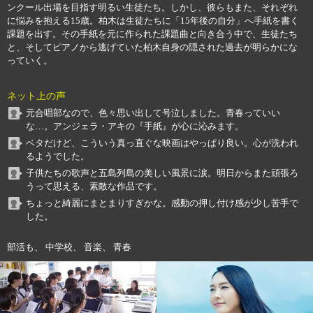
ンクール出場を目指す明るい生徒たち。しかし、彼らもまた、それぞれ
に悩みを抱える15歳。柏木は生徒たちに「15年後の自分」へ手紙を書く
課題を出す。その手紙を元に作られた課題曲と向き合う中で、生徒たち
と、そしてピアノから逃げていた柏木自身の隠された過去が明らかにな
っていく。
ネット上の声
元合唱部なので、色々思い出して号泣しました。青春っていい
な…。アンジェラ・アキの『手紙』が心に沁みます。
ベタだけど、こういう真っ直ぐな映画はやっぱり良い。心が洗われ
るようでした。
子供たちの歌声と五島列島の美しい風景に涙。明日からまた頑張ろ
うって思える、素敵な作品です。
ちょっと綺麗にまとまりすぎかな。感動の押し付け感が少し苦手で
した。
部活も、 中学校、 音楽、 青春