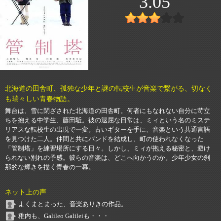
3.05
北海道の田舎町、孤独な少年と謎の転校生が音楽で繋がる、切なく
も瑞々しい青春物語。
舞台は、雪に閉ざされた北海道の田舎町。何者にもなれない自分に苛立
ちを抱える中学生、藤田駈。彼の退屈な日常は、ミィという名のミステ
リアスな転校生の出現で一変。古いギターを手に、音楽という共通言語
を見つけた二人。仲間と共にバンドを結成し、町の使われなくなった
「管制塔」を練習場所にする日々。しかし、ミィが抱える秘密と、避け
られない別れの予感。彼らの音楽は、どこへ向かうのか。少年少女の刹
那的な輝きを描く青春の一幕。
ネット上の声
よくまとまった、音楽ありきの作品。
稚内も、Galileo Galileiも・・・