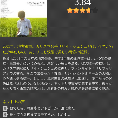
3.84
2001年、地方都市。カリスマ歌手リリイ・シュシュだけが全てだっ
た少年たちの、あまりにも残酷で美しい青春の記録。
舞台は2001年の日本の地方都市。中学2年生の蓮見雄一は、かつての親
友・星野修介にいじめられ、息苦しい毎日を送る。彼の唯一の救いは、
カリスマ的歌姫リリイ・シュシュの歌声と、ファンサイト「リリフィリ
ア」での交流。そこで出会った「青猫」というハンドルネームの人物と
心を通わせる雄一。しかし、現実世界の残酷さは加速し、少年たちの関
係は取り返しのつかない地点へ。ネットと現実が交錯する中で、彼らが
たどり着く衝撃の結末とは。思春期の痛みと純粋さを鮮烈に描く物語。
ネット上の声
観てたら、蕁麻疹とアトピーが一度に出た
長くても最後まで集中できた。しかし…