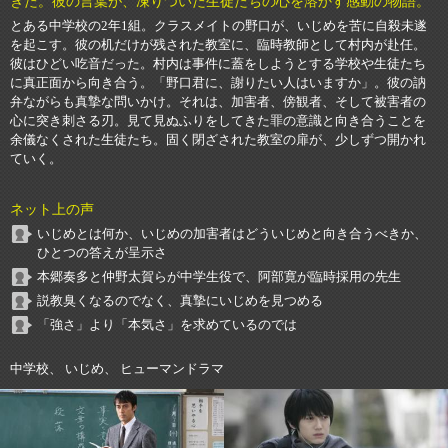
きた。彼の言葉が、凍りついた生徒たちの心を溶かす感動の物語。
とある中学校の2年1組。クラスメイトの野口が、いじめを苦に自殺未遂
を起こす。彼の机だけが残された教室に、臨時教師として村内が赴任。
彼はひどい吃音だった。村内は事件に蓋をしようとする学校や生徒たち
に真正面から向き合う。「野口君に、謝りたい人はいますか」。彼の訥
弁ながらも真摯な問いかけ。それは、加害者、傍観者、そして被害者の
心に突き刺さる刃。見て見ぬふりをしてきた罪の意識と向き合うことを
余儀なくされた生徒たち。固く閉ざされた教室の扉が、少しずつ開かれ
ていく。
ネット上の声
いじめとは何か、いじめの加害者はどういじめと向き合うべきか、
ひとつの答えが呈示さ
本郷奏多と仲野太賀らが中学生役で、阿部寛が臨時採用の先生
説教臭くなるのでなく、真摯にいじめを見つめる
「強さ」より「本気さ」を求めているのでは
中学校、 いじめ、 ヒューマンドラマ