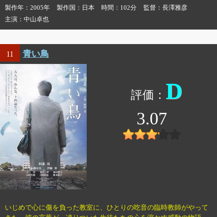
製作年
2005年
製作国
日本
時間
102分
監督
長澤雅彦
主演
中山卓也
青い鳥
11
D
3.07
いじめで心に傷を負った教室に、ひとりの吃音の臨時教師がやって