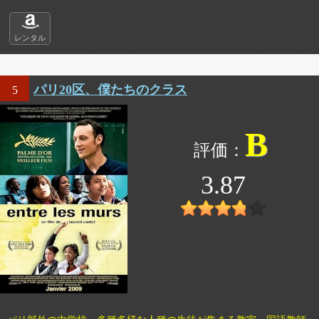
レンタル
パリ20区、僕たちのクラス
5
B
3.87