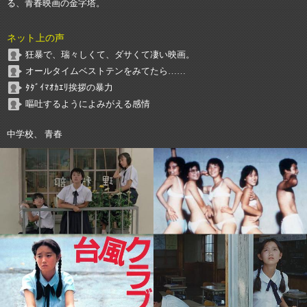
る、青春映画の金字塔。
ネット上の声
狂暴で、瑞々しくて、ダサくて凄い映画。
オールタイムベストテンをみてたら……
ﾀﾀﾞｲﾏｵｶｴﾘ挨拶の暴力
嘔吐するようによみがえる感情
中学校、 青春