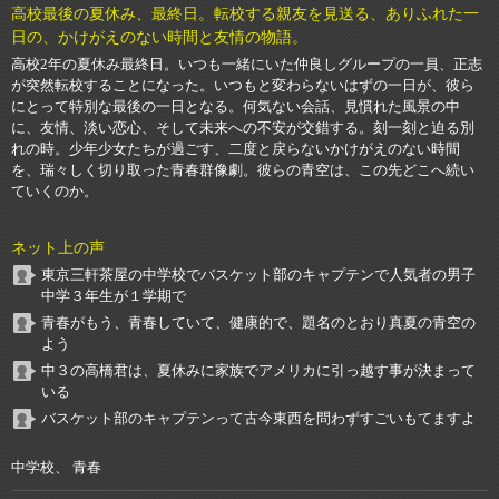
高校最後の夏休み、最終日。転校する親友を見送る、ありふれた一
日の、かけがえのない時間と友情の物語。
高校2年の夏休み最終日。いつも一緒にいた仲良しグループの一員、正志
が突然転校することになった。いつもと変わらないはずの一日が、彼ら
にとって特別な最後の一日となる。何気ない会話、見慣れた風景の中
に、友情、淡い恋心、そして未来への不安が交錯する。刻一刻と迫る別
れの時。少年少女たちが過ごす、二度と戻らないかけがえのない時間
を、瑞々しく切り取った青春群像劇。彼らの青空は、この先どこへ続い
ていくのか。
ネット上の声
東京三軒茶屋の中学校でバスケット部のキャプテンで人気者の男子
中学３年生が１学期で
青春がもう、青春していて、健康的で、題名のとおり真夏の青空の
よう
中３の高橋君は、夏休みに家族でアメリカに引っ越す事が決まって
いる
バスケット部のキャプテンって古今東西を問わずすごいもてますよ
中学校、 青春