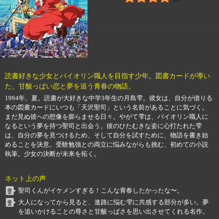
読書好きな少女とバイオリン職人を目指す少年。図書カードが導い
た、甘酸っぱい恋と夢を追う青春の物語。
1994年、夏。読書が大好きな中学3年生の月島雫。彼女は、自分が借りる
本の図書カードにいつも「天沢聖司」という名前があることに気づく。
まだ見ぬ彼への想像を膨らませる日々。やがて雫は、バイオリン職人に
なるという夢を持つ聖司と出会う。彼のひたむきな姿に心打たれた雫
は、自分の夢を見つけるため、そして自分を試すために、物語を書き始
めることを決意。受験勉強との両立に悩みながらも挑む、初めての小説
執筆。少女の決断が未来を拓く。
ネット上の声
聖司くんがイケメンすぎる！こんな青春したかったな〜。
大人になってから見ると、進路に悩む雫に共感する部分が多い。夢
を追いかけることの尊さと甘酸っぱさを思い出させてくれる名作。