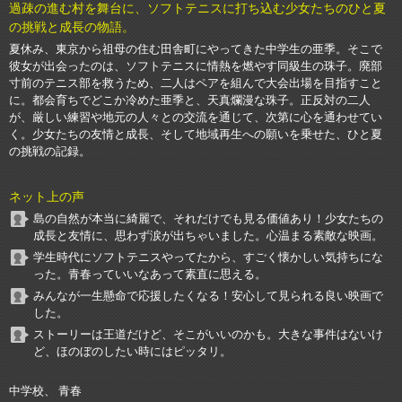
過疎の進む村を舞台に、ソフトテニスに打ち込む少女たちのひと夏
の挑戦と成長の物語。
夏休み、東京から祖母の住む田舎町にやってきた中学生の亜季。そこで
彼女が出会ったのは、ソフトテニスに情熱を燃やす同級生の珠子。廃部
寸前のテニス部を救うため、二人はペアを組んで大会出場を目指すこと
に。都会育ちでどこか冷めた亜季と、天真爛漫な珠子。正反対の二人
が、厳しい練習や地元の人々との交流を通じて、次第に心を通わせてい
く。少女たちの友情と成長、そして地域再生への願いを乗せた、ひと夏
の挑戦の記録。
ネット上の声
島の自然が本当に綺麗で、それだけでも見る価値あり！少女たちの
成長と友情に、思わず涙が出ちゃいました。心温まる素敵な映画。
学生時代にソフトテニスやってたから、すごく懐かしい気持ちにな
った。青春っていいなあって素直に思える。
みんなが一生懸命で応援したくなる！安心して見られる良い映画で
した。
ストーリーは王道だけど、そこがいいのかも。大きな事件はないけ
ど、ほのぼのしたい時にはピッタリ。
中学校、 青春