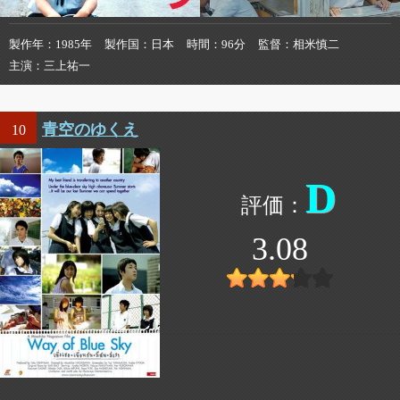
製作年
1985年
製作国
日本
時間
96分
監督
相米慎二
主演
三上祐一
青空のゆくえ
10
D
3.08