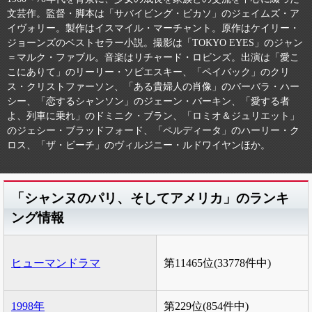
文芸作。監督・脚本は「サバイビング・ピカソ」のジェイムズ・ア
イヴォリー。製作はイスマイル・マーチャント。原作はケイリー・
ジョーンズのベストセラー小説。撮影は「TOKYO EYES」のジャン
＝マルク・ファブル。音楽はリチャード・ロビンズ。出演は「愛こ
こにありて」のリーリー・ソビエスキー、「ペイバック」のクリ
ス・クリストファーソン、「ある貴婦人の肖像」のバーバラ・ハー
シー、「恋するシャンソン」のジェーン・バーキン、「愛する者
よ、列車に乗れ」のドミニク・ブラン、「ロミオ＆ジュリエット」
のジェシー・ブラッドフォード、「ペルディータ」のハーリー・ク
ロス、「ザ・ビーチ」のヴィルジニー・ルドワイヤンほか。
「シャンヌのパリ、そしてアメリカ」のランキ
ング情報
ヒューマンドラマ
第11465位(33778件中)
1998年
第229位(854件中)