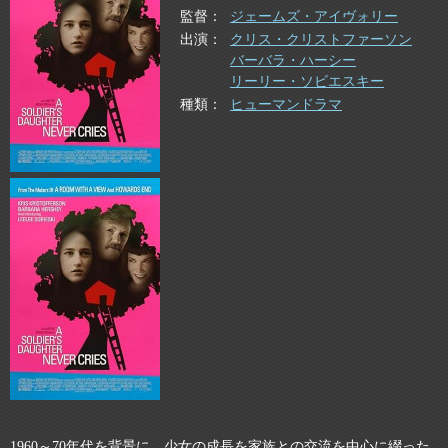
監督
ジェームズ・アイヴォリー
出演
クリス・クリストファーソン
バーバラ・ハーシー
リーリー・ソビエスキー
種類
ヒューマンドラマ
1960～70年代を背景に、少女の成長を家族との交流を中心に綴った