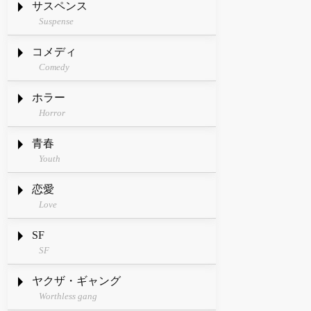
サスペンス
Suspense
コメディ
Comedy
ホラー
Horror
青春
Youth
恋愛
Love
SF
SF
ヤクザ・ギャング
Worthless gang