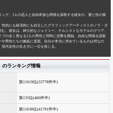
リング。3人の恋人と自由奔放な関係を謳歌する彼女の、愛と性の探
ン。性的にも経済的にも自立したグラフィックアーティストのノラ・ダ
拒む。彼女は、紳士的なジェイミー、ナルシストなモデルのグリア、
イプの全く異なる3人の男性と同時に交際を開始。自由な関係を謳歌
ーや男性たちの嫉妬に直面。自分が本当に求めているものは何なの
、現代女性の生き方に一石を投じる。
」のランキング情報
第11619位(33778件中)
第135位(460件中)
第11630位(41791件中)