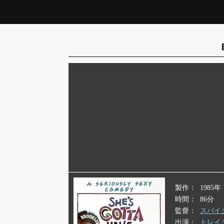
製作
1985
時間
86分
監督
スパイ
出演
トレイ