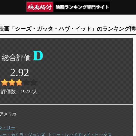
映画「シーズ・ガッタ・ハヴ・イット」のランキング情
D
2.92
評価数：
19222
人
年 アメリカ
ク・リー
シー・カミラ・ジョンズ
トニー・レッドモンド・ヒックス