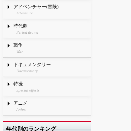
アドベンチャー(冒険)
Adventure
時代劇
Period drama
戦争
War
ドキュメンタリー
Documentary
特撮
Special effects
アニメ
Anime
年代別のランキング