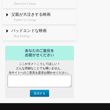
Detective Conan
父親が大泣きする映画
Father is Crying
バッドエンドな映画
Bad Ending
ここがダメ！こうしてほしい！
どんな些細なことでも構いません。
当サイトへのご意見を是非お聞かせください。
送信する