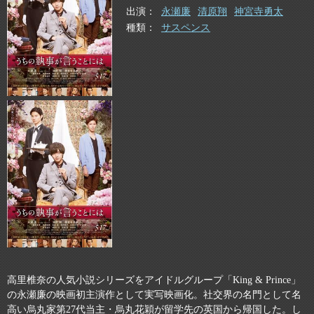
出演
永瀬廉
清原翔
神宮寺勇太
種類
サスペンス
高里椎奈の人気小説シリーズをアイドルグループ「King & Prince」
の永瀬廉の映画初主演作として実写映画化。社交界の名門として名
高い烏丸家第27代当主・烏丸花穎が留学先の英国から帰国した。し