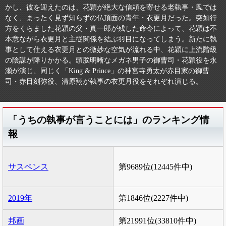
かし、彼を迎えたのは、花穎が絶大な信頼を寄せる老執事・鳳では
なく、まったく見ず知らずの仏頂面の青年・衣更月だった。突如行
方をくらました花穎の父・真一郎が残した命令によって、花穎は不
本意ながら衣更月と主従関係を結ぶ羽目になってしまう。新たに執
事として仕える衣更月との微妙な空気が流れる中、花穎に上流階級
の陰謀が降りかかる。頭脳明晰なメガネ男子の御曹司・花穎役を永
瀬が演じ、同じく「King & Prince」の神宮寺勇太が赤目家の御曹
司・赤目刻弥役、清原翔が執事の衣更月役をそれぞれ演じる。
「うちの執事が言うことには」のランキング情
報
サスペンス
第9689位(12445件中)
2019年
第1846位(2227件中)
邦画
第21991位(33810件中)