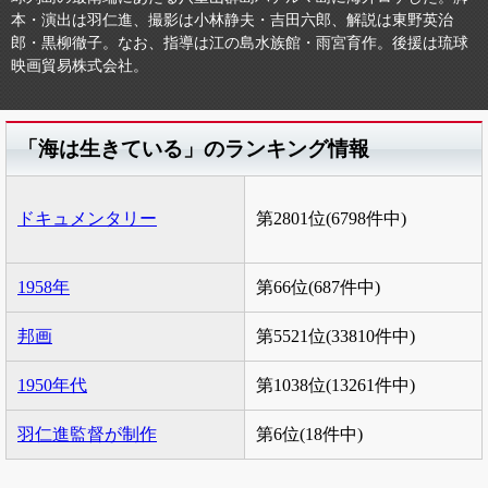
本・演出は羽仁進、撮影は小林静夫・吉田六郎、解説は東野英治
郎・黒柳徹子。なお、指導は江の島水族館・雨宮育作。後援は琉球
映画貿易株式会社。
「海は生きている」のランキング情報
ドキュメンタリー
第2801位(6798件中)
1958年
第66位(687件中)
邦画
第5521位(33810件中)
1950年代
第1038位(13261件中)
羽仁進監督が制作
第6位(18件中)